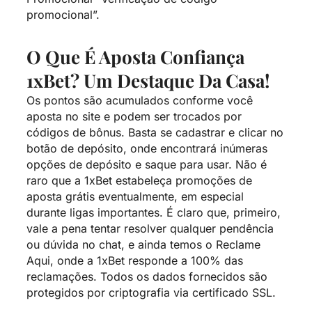
promocional”.
O Que É Aposta Confiança
1xBet? Um Destaque Da Casa!
Os pontos são acumulados conforme você
aposta no site e podem ser trocados por
códigos de bônus. Basta se cadastrar e clicar no
botão de depósito, onde encontrará inúmeras
opções de depósito e saque para usar. Não é
raro que a 1xBet estabeleça promoções de
aposta grátis eventualmente, em especial
durante ligas importantes. É claro que, primeiro,
vale a pena tentar resolver qualquer pendência
ou dúvida no chat, e ainda temos o Reclame
Aqui, onde a 1xBet responde a 100% das
reclamações. Todos os dados fornecidos são
protegidos por criptografia via certificado SSL.