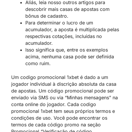
Aliás, leia nosso outros artigos para
descobrir mais casas de apostas com
bônus de cadastro.
Para determinar o lucro de um
acumulador, a aposta é multiplicada pelas
respectivas cotações, incluídas no
acumulador.
Isso significa que, entre os exemplos
acima, nenhuma casa pode ser definida
como ruim.
Um codigo promocional 1xbet é dado a um
jogador individual à discrição absoluta da casa
de apostas. Um código promocional pode ser
enviado via SMS ou via “Minhas mensagens” na
conta online do jogador. Cada codigo
promocional 1xbet tem seus próprios termos e
condições de uso. Você pode encontrar os
termos de cada código promo na seção
Promocional “Verificação de código