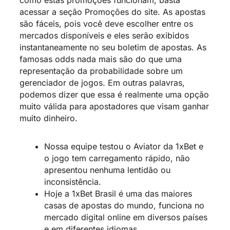
acessar a seção Promoções do site. As apostas
são fáceis, pois você deve escolher entre os
mercados disponíveis e eles serão exibidos
instantaneamente no seu boletim de apostas. As
famosas odds nada mais são do que uma
representação da probabilidade sobre um
gerenciador de jogos. Em outras palavras,
podemos dizer que essa é realmente uma opção
muito válida para apostadores que visam ganhar
muito dinheiro.
Nossa equipe testou o Aviator da 1xBet e
o jogo tem carregamento rápido, não
apresentou nenhuma lentidão ou
inconsistência.
Hoje a 1xBet Brasil é uma das maiores
casas de apostas do mundo, funciona no
mercado digital online em diversos países
e em diferentes idiomas.