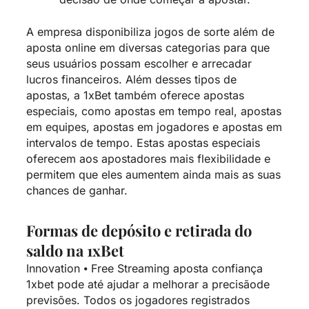
A empresa disponibiliza jogos de sorte além de
aposta online em diversas categorias para que
seus usuários possam escolher e arrecadar
lucros financeiros. Além desses tipos de
apostas, a 1xBet também oferece apostas
especiais, como apostas em tempo real, apostas
em equipes, apostas em jogadores e apostas em
intervalos de tempo. Estas apostas especiais
oferecem aos apostadores mais flexibilidade e
permitem que eles aumentem ainda mais as suas
chances de ganhar.
Formas de depósito e retirada do
saldo na 1xBet
Innovation ⦁ Free Streaming aposta confiança
1xbet pode até ajudar a melhorar a precisãode
previsões. Todos os jogadores registrados