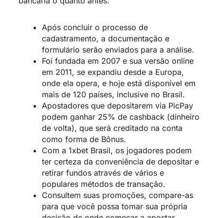
bancária o quanto antes.
Após concluir o processo de
cadastramento, a documentação e
formulário serão enviados para a análise.
Foi fundada em 2007 e sua versão online
em 2011, se expandiu desde a Europa,
onde ela opera, e hoje está disponível em
mais de 120 países, inclusive no Brasil.
Apostadores que depositarem via PicPay
podem ganhar 25% de cashback (dinheiro
de volta), que será creditado na conta
como forma de Bônus.
Com a 1xbet Brasil, os jogadores podem
ter certeza da conveniência de depositar e
retirar fundos através de vários e
populares métodos de transação.
Consultem suas promoções, compare-as
para que você possa tomar sua própria
decisão de onde começar a apostar.