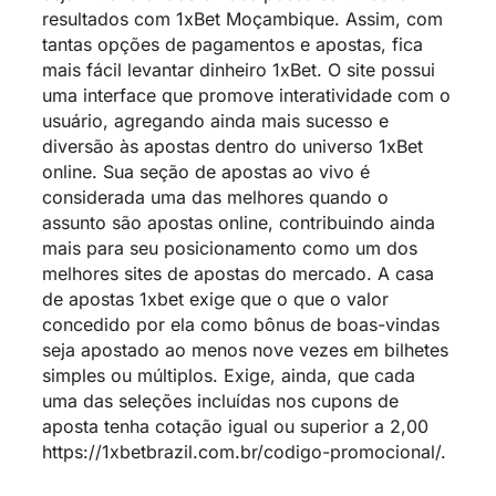
resultados com 1xBet Moçambique. Assim, com
tantas opções de pagamentos e apostas, fica
mais fácil levantar dinheiro 1xBet. O site possui
uma interface que promove interatividade com o
usuário, agregando ainda mais sucesso e
diversão às apostas dentro do universo 1xBet
online. Sua seção de apostas ao vivo é
considerada uma das melhores quando o
assunto são apostas online, contribuindo ainda
mais para seu posicionamento como um dos
melhores sites de apostas do mercado. A casa
de apostas 1xbet exige que o que o valor
concedido por ela como bônus de boas-vindas
seja apostado ao menos nove vezes em bilhetes
simples ou múltiplos. Exige, ainda, que cada
uma das seleções incluídas nos cupons de
aposta tenha cotação igual ou superior a 2,00
https://1xbetbrazil.com.br/codigo-promocional/
.