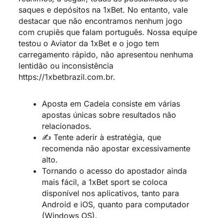
saques e depósitos na 1xBet. No entanto, vale
destacar que não encontramos nenhum jogo
com crupiês que falam português. Nossa equipe
testou o Aviator da 1xBet e o jogo tem
carregamento rápido, não apresentou nenhuma
lentidão ou inconsistência
https://1xbetbrazil.com.br
.
Aposta em Cadeia consiste em várias
apostas únicas sobre resultados não
relacionados.
✍ Tente aderir à estratégia, que
recomenda não apostar excessivamente
alto.
Tornando o acesso do apostador ainda
mais fácil, a 1xBet sport se coloca
disponível nos aplicativos, tanto para
Android e iOS, quanto para computador
(Windows OS).