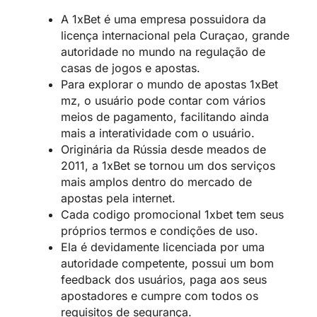
A 1xBet é uma empresa possuidora da
licença internacional pela Curaçao, grande
autoridade no mundo na regulação de
casas de jogos e apostas.
Para explorar o mundo de apostas 1xBet
mz, o usuário pode contar com vários
meios de pagamento, facilitando ainda
mais a interatividade com o usuário.
Originária da Rússia desde meados de
2011, a 1xBet se tornou um dos serviços
mais amplos dentro do mercado de
apostas pela internet.
Cada codigo promocional 1xbet tem seus
próprios termos e condições de uso.
Ela é devidamente licenciada por uma
autoridade competente, possui um bom
feedback dos usuários, paga aos seus
apostadores e cumpre com todos os
requisitos de segurança.