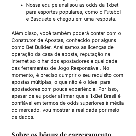
Nossa equipe analisou as odds da 1xbet
para esportes populares, como o Futebol
e Basquete e chegou em uma resposta.
Além disso, você também poderá contar com o
Construtor de Apostas, conhecido por alguns
como Bet Builder. Analisamos as licenças de
operação da casa de aposta, reputação na
internet ao olhar dos apostadores e qualidade
das ferramentas de Jogo Responsável. No
momento, é preciso cumprir o seu requisito com
apostas múltiplas, o que não é o ideal para
apostadores com pouca experiência. Por isso,
apesar de eu poder afirmar que a 1xBet Brasil é
confiável em termos de odds superiores à média
do mercado, vou mostrar a realidade por meio
de dados.
Sobre os bônus de carregamento