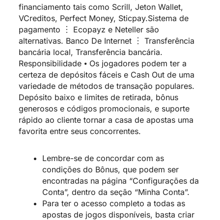
financiamento tais como Scrill, Jeton Wallet,
VCreditos, Perfect Money, Sticpay.Sistema de
pagamento ︙ Ecopayz e Neteller são
alternativas. Banco De Internet ︙ Transferência
bancária local, Transferência bancária.
Responsibilidade ⦁ Os jogadores podem ter a
certeza de depósitos fáceis e Cash Out de uma
variedade de métodos de transação populares.
Depósito baixo e limites de retirada, bônus
generosos e códigos promocionais, e suporte
rápido ao cliente tornar a casa de apostas uma
favorita entre seus concorrentes.
Lembre-se de concordar com as
condições do Bônus, que podem ser
encontradas na página “Configurações da
Conta”, dentro da seção “Minha Conta”.
Para ter o acesso completo a todas as
apostas de jogos disponíveis, basta criar