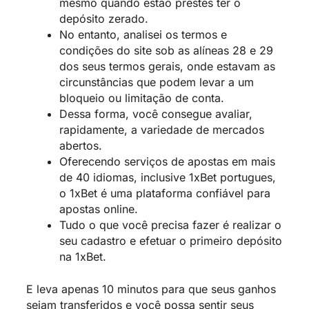
mesmo quando estão prestes ter o
depósito zerado.
No entanto, analisei os termos e
condições do site sob as alíneas 28 e 29
dos seus termos gerais, onde estavam as
circunstâncias que podem levar a um
bloqueio ou limitação de conta.
Dessa forma, você consegue avaliar,
rapidamente, a variedade de mercados
abertos.
Oferecendo serviços de apostas em mais
de 40 idiomas, inclusive 1xBet portugues,
o 1xBet é uma plataforma confiável para
apostas online.
Tudo o que você precisa fazer é realizar o
seu cadastro e efetuar o primeiro depósito
na 1xBet.
E leva apenas 10 minutos para que seus ganhos
sejam transferidos e você possa sentir seus