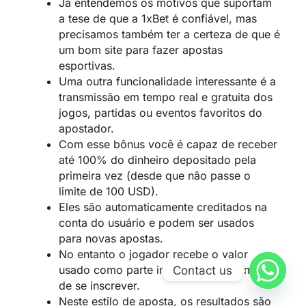
Já entendemos os motivos que suportam
a tese de que a 1xBet é confiável, mas
precisamos também ter a certeza de que é
um bom site para fazer apostas
esportivas.
Uma outra funcionalidade interessante é a
transmissão em tempo real e gratuita dos
jogos, partidas ou eventos favoritos do
apostador.
Com esse bônus você é capaz de receber
até 100% do dinheiro depositado pela
primeira vez (desde que não passe o
limite de 100 USD).
Eles são automaticamente creditados na
conta do usuário e podem ser usados
para novas apostas.
No entanto o jogador recebe o valor
usado como parte integrante no momento
Contact us
de se inscrever.
Neste estilo de aposta, os resultados são