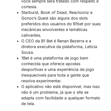
você sempre será tratado com respeito e
cortesia.
Starburst, Book of Dead, Reactoonz e
Gonzo’s Quest são alguns dos slots
preferidos dos usuários do B1bet por suas
mecânicas envolventes e temáticas
cativantes.
O CEO da B1 Bet é Renan Bezerra e a
diretora executiva da plataforma, Leticia
Souza.
1Bet é uma plataforma de jogo bem
conhecida que oferece apostas
desportivas e uma experiência de jogo
inesquecíveis para toda a gente que
resolva experimentar.
O aplicativo não está disponível, mas isso
não é um problema, já que o site se
adapta com facilidade a qualquer formato
de tela.