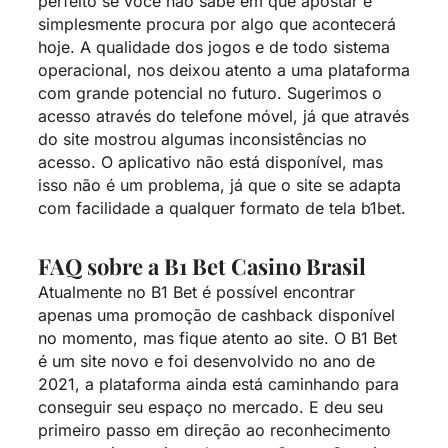
perfeito se você não sabe em que apostar e
simplesmente procura por algo que acontecerá
hoje. A qualidade dos jogos e de todo sistema
operacional, nos deixou atento a uma plataforma
com grande potencial no futuro. Sugerimos o
acesso através do telefone móvel, já que através
do site mostrou algumas inconsistências no
acesso. O aplicativo não está disponível, mas
isso não é um problema, já que o site se adapta
com facilidade a qualquer formato de tela
b1bet
.
FAQ sobre a B1 Bet Casino Brasil
Atualmente no B1 Bet é possível encontrar
apenas uma promoção de cashback disponível
no momento, mas fique atento ao site. O B1 Bet
é um site novo e foi desenvolvido no ano de
2021, a plataforma ainda está caminhando para
conseguir seu espaço no mercado. E deu seu
primeiro passo em direção ao reconhecimento