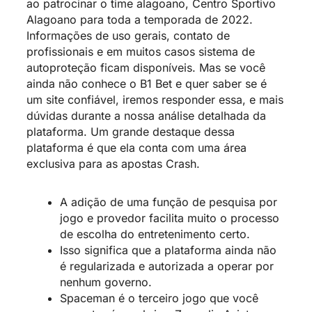
ao patrocinar o time alagoano, Centro Sportivo
Alagoano para toda a temporada de 2022.
Informações de uso gerais, contato de
profissionais e em muitos casos sistema de
autoproteção ficam disponíveis. Mas se você
ainda não conhece o B1 Bet e quer saber se é
um site confiável, iremos responder essa, e mais
dúvidas durante a nossa análise detalhada da
plataforma. Um grande destaque dessa
plataforma é que ela conta com uma área
exclusiva para as apostas Crash.
A adição de uma função de pesquisa por
jogo e provedor facilita muito o processo
de escolha do entretenimento certo.
Isso significa que a plataforma ainda não
é regularizada e autorizada a operar por
nenhum governo.
Spaceman é o terceiro jogo que você