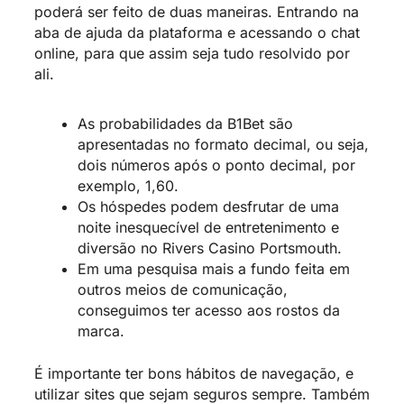
poderá ser feito de duas maneiras. Entrando na
aba de ajuda da plataforma e acessando o chat
online, para que assim seja tudo resolvido por
ali.
As probabilidades da B1Bet são
apresentadas no formato decimal, ou seja,
dois números após o ponto decimal, por
exemplo, 1,60.
Os hóspedes podem desfrutar de uma
noite inesquecível de entretenimento e
diversão no Rivers Casino Portsmouth.
Em uma pesquisa mais a fundo feita em
outros meios de comunicação,
conseguimos ter acesso aos rostos da
marca.
É importante ter bons hábitos de navegação, e
utilizar sites que sejam seguros sempre. Também