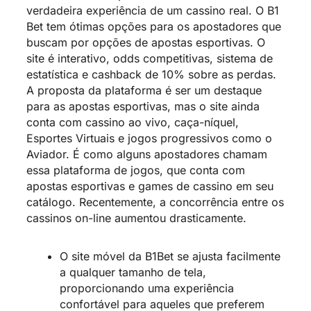
verdadeira experiência de um cassino real. O B1
Bet tem ótimas opções para os apostadores que
buscam por opções de apostas esportivas. O
site é interativo, odds competitivas, sistema de
estatística e cashback de 10% sobre as perdas.
A proposta da plataforma é ser um destaque
para as apostas esportivas, mas o site ainda
conta com cassino ao vivo, caça-níquel,
Esportes Virtuais e jogos progressivos como o
Aviador. É como alguns apostadores chamam
essa plataforma de jogos, que conta com
apostas esportivas e games de cassino em seu
catálogo. Recentemente, a concorrência entre os
cassinos on-line aumentou drasticamente.
O site móvel da B1Bet se ajusta facilmente
a qualquer tamanho de tela,
proporcionando uma experiência
confortável para aqueles que preferem