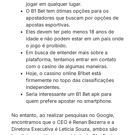
jogar em qualquer lugar.
O B1 Bet tem ótimas opções para os
apostadores que buscam por opções de
apostas esportivas.
Eles devem ter pelo menos 18 anos de
idade e não podem estar em um país onde
o jogo é proibido.
Em busca de entender mais sobre a
plataforma, tentamos entrar em contato
com o casino de algumas maneiras.
Hoje, o cassino online B1bet está
firmemente no topo das classificações
independentes.
Seria interessante um B1 Bet apk para
quem prefere apostar no smartphone.
No entanto, ao realizar pesquisas no Google,
encontramos que o CEO é Renan Bezerra e a
Diretora Executiva é Letícia Souza, ambos são