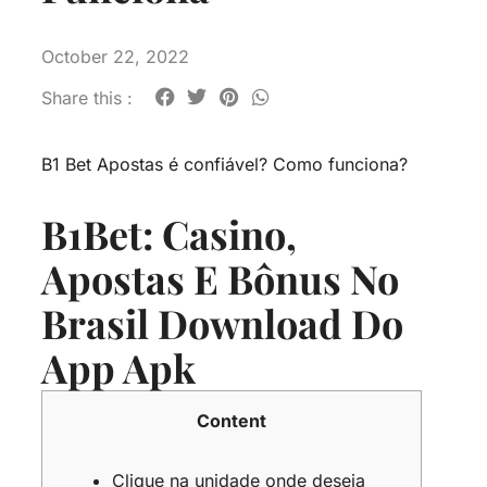
October 22, 2022
Share this :
B1 Bet Apostas é confiável? Como funciona?
B1Bet: Casino,
Apostas E Bônus No
Brasil Download Do
App Apk
Content
Clique na unidade onde deseja