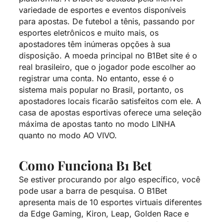
variedade de esportes e eventos disponíveis
para apostas. De futebol a tênis, passando por
esportes eletrônicos e muito mais, os
apostadores têm inúmeras opções à sua
disposição. A moeda principal no B1Bet site é o
real brasileiro, que o jogador pode escolher ao
registrar uma conta. No entanto, esse é o
sistema mais popular no Brasil, portanto, os
apostadores locais ficarão satisfeitos com ele. A
casa de apostas esportivas oferece uma seleção
máxima de apostas tanto no modo LINHA
quanto no modo AO VIVO.
Como Funciona B1 Bet
Se estiver procurando por algo específico, você
pode usar a barra de pesquisa. O B1Bet
apresenta mais de 10 esportes virtuais diferentes
da Edge Gaming, Kiron, Leap, Golden Race e