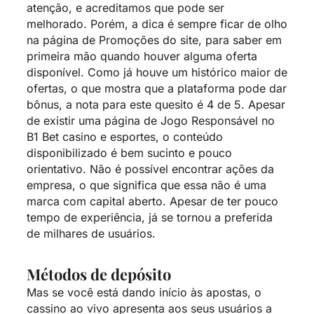
atenção, e acreditamos que pode ser
melhorado. Porém, a dica é sempre ficar de olho
na página de Promoções do site, para saber em
primeira mão quando houver alguma oferta
disponível. Como já houve um histórico maior de
ofertas, o que mostra que a plataforma pode dar
bônus, a nota para este quesito é 4 de 5. Apesar
de existir uma página de Jogo Responsável no
B1 Bet casino e esportes, o conteúdo
disponibilizado é bem sucinto e pouco
orientativo. Não é possível encontrar ações da
empresa, o que significa que essa não é uma
marca com capital aberto. Apesar de ter pouco
tempo de experiência, já se tornou a preferida
de milhares de usuários.
Métodos de depósito
Mas se você está dando início às apostas, o
cassino ao vivo apresenta aos seus usuários a