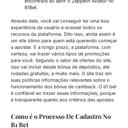
encontrará ao abrir o Zeppelin Aviator no
B1Bet.
Através dele, você vai conseguir ter uma boa
experiência de usuário e acessar todos os
recursos da plataforma. Dito isso, ainda assim é
um site ótimo para quem está querendo começar
a apostar. E a longo prazo, a plataforma, com
certeza, vai trazer vários tipos de promoções
para você. Segundo o setor de ofertas do site,
isso vai incluir desde bônus de depósitos, até
rodadas gratuitas, e muito mais. O site traz em
suas políticas informações relevantes sobre o
funcionamento dos bônus de cashback. O b1.bet
é confiável ao trazer essas informações, porque
é transparente quanto aos critérios das apostas.
Como é o Processo De Cadastro No
B1 Bet