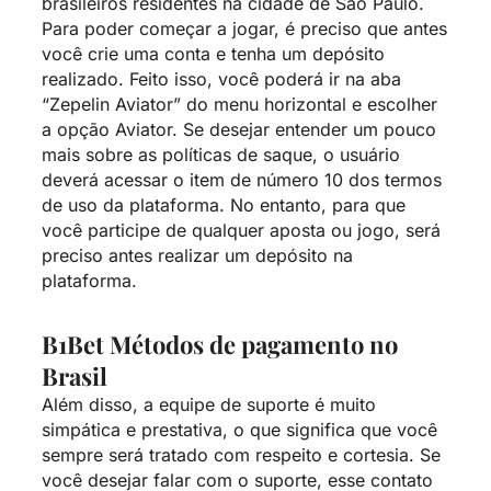
brasileiros residentes na cidade de São Paulo.
Para poder começar a jogar, é preciso que antes
você crie uma conta e tenha um depósito
realizado. Feito isso, você poderá ir na aba
“Zepelin Aviator” do menu horizontal e escolher
a opção Aviator. Se desejar entender um pouco
mais sobre as políticas de saque, o usuário
deverá acessar o item de número 10 dos termos
de uso da plataforma. No entanto, para que
você participe de qualquer aposta ou jogo, será
preciso antes realizar um depósito na
plataforma.
B1Bet Métodos de pagamento no
Brasil
Além disso, a equipe de suporte é muito
simpática e prestativa, o que significa que você
sempre será tratado com respeito e cortesia. Se
você desejar falar com o suporte, esse contato