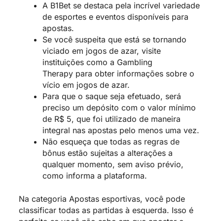
A B1Bet se destaca pela incrível variedade
de esportes e eventos disponíveis para
apostas.
Se você suspeita que está se tornando
viciado em jogos de azar, visite
instituições como a Gambling
Therapy para obter informações sobre o
vício em jogos de azar.
Para que o saque seja efetuado, será
preciso um depósito com o valor mínimo
de R$ 5, que foi utilizado de maneira
integral nas apostas pelo menos uma vez.
Não esqueça que todas as regras de
bônus estão sujeitas a alterações a
qualquer momento, sem aviso prévio,
como informa a plataforma.
Na categoria Apostas esportivas, você pode
classificar todas as partidas à esquerda. Isso é