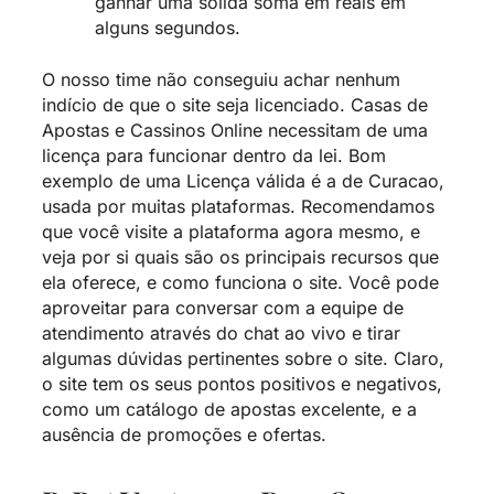
ganhar uma sólida soma em reais em
alguns segundos.
O nosso time não conseguiu achar nenhum
indício de que o site seja licenciado. Casas de
Apostas e Cassinos Online necessitam de uma
licença para funcionar dentro da lei. Bom
exemplo de uma Licença válida é a de Curacao,
usada por muitas plataformas. Recomendamos
que você visite a plataforma agora mesmo, e
veja por si quais são os principais recursos que
ela oferece, e como funciona o site. Você pode
aproveitar para conversar com a equipe de
atendimento através do chat ao vivo e tirar
algumas dúvidas pertinentes sobre o site. Claro,
o site tem os seus pontos positivos e negativos,
como um catálogo de apostas excelente, e a
ausência de promoções e ofertas.