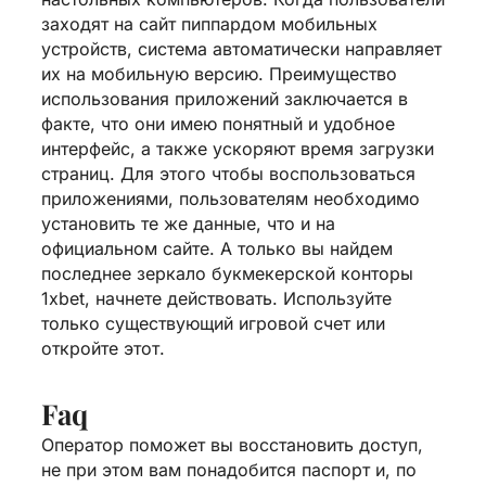
заходят на сайт пиппардом мобильных
устройств, система автоматически направляет
их на мобильную версию. Преимущество
использования приложений заключается в
факте, что они имею понятный и удобное
интерфейс, а также ускоряют время загрузки
страниц. Для этого чтобы воспользоваться
приложениями, пользователям необходимо
установить те же данные, что и на
официальном сайте. А только вы найдем
последнее зеркало букмекерской конторы
1xbet, начнете действовать. Используйте
только существующий игровой счет или
откройте этот.
Faq
Оператор поможет вы восстановить доступ,
не при этом вам понадобится паспорт и, по