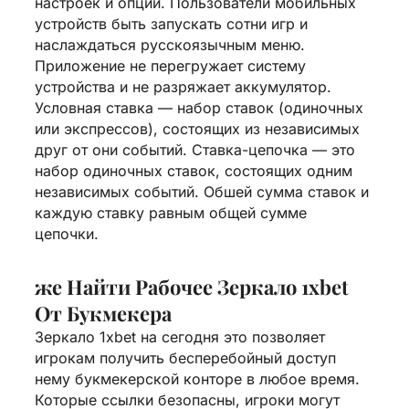
настроек и опций. Пользователи мобильных
устройств быть запускать сотни игр и
наслаждаться русскоязычным меню.
Приложение не перегружает систему
устройства и не разряжает аккумулятор.
Условная ставка — набор ставок (одиночных
или экспрессов), состоящих из независимых
друг от они событий. Ставка-цепочка — это
набор одиночных ставок, состоящих одним
независимых событий. Обшей сумма ставок и
каждую ставку равным общей сумме
цепочки.
же Найти Рабочее Зеркало 1xbet
От Букмекера
Зеркало 1xbet на сегодня это позволяет
игрокам получить бесперебойный доступ
нему букмекерской конторе в любое время.
Которые ссылки безопасны, игроки могут