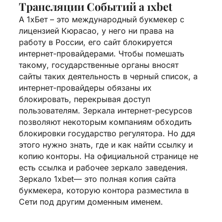
Трансляции Событий а 1xbet
А 1хБет – это международный букмекер с
лицензией Кюрасао, у него ни права на
работу в России, его сайт блокируется
интернет-провайдерами. Чтобы помешать
такому, государственные органы вносят
сайты таких деятельность в черный список, а
интернет-провайдеры обязаны их
блокировать, перекрывая доступ
пользователям. Зеркала интернет-ресурсов
позволяют некоторым компаниям обходить
блокировки государство регулятора. Но ддя
этого нужно знать, где и как найти ссылку и
копию конторы. На официальной странице не
есть ссылка и рабочее зеркало заведения.
Зеркало 1xbet— это полная копия сайта
букмекера, которую контора разместила в
Сети под другим доменным именем.