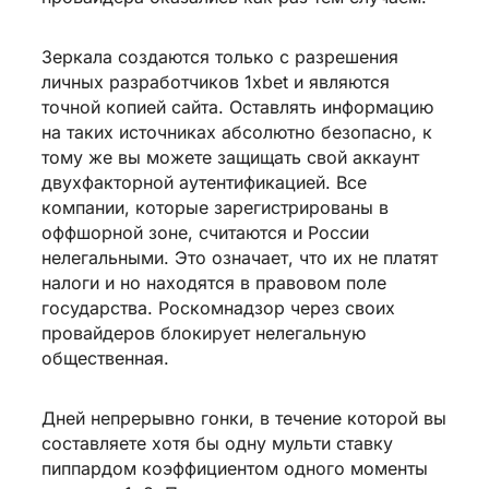
Зеркала создаются только с разрешения
личных разработчиков 1xbet и являются
точной копией сайта. Оставлять информацию
на таких источниках абсолютно безопасно, к
тому же вы можете защищать свой аккаунт
двухфакторной аутентификацией. Все
компании, которые зарегистрированы в
оффшорной зоне, считаются и России
нелегальными. Это означает, что их не платят
налоги и но находятся в правовом поле
государства. Роскомнадзор через своих
провайдеров блокирует нелегальную
общественная.
Дней непрерывно гонки, в течение которой вы
составляете хотя бы одну мульти ставку
пиппардом коэффициентом одного моменты