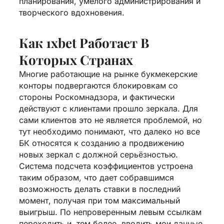
планирования, умелого администрирования и
творческого вдохновения.
Как 1xbet Работает В
Которых Странах
Многие работающие на рынке букмекерские
конторы подвергаются блокировкам со
стороны Роскомнадзора, и фактически
действуют с клиентами прошло зеркала. Для
сами клиентов это не является проблемой, но
тут необходимо понимают, что далеко но все
БК относятся к созданию а продвижению
новых зеркал с должной серьёзностью.
Система подсчета коэффициентов устроена
таким образом, что дает собравшимся
возможность делать ставки в последний
момент, получая при том максимальный
выигрыш. По непроверенным левым ссылкам
переходить и, тем более, вводить мои данные