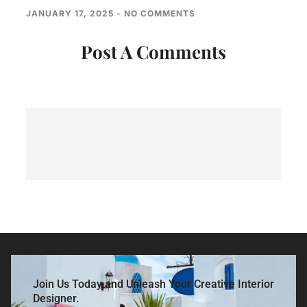
JANUARY 17, 2025
NO COMMENTS
Post A Comments
Join Us Today and Unleash Your Creative Interior
Designer.