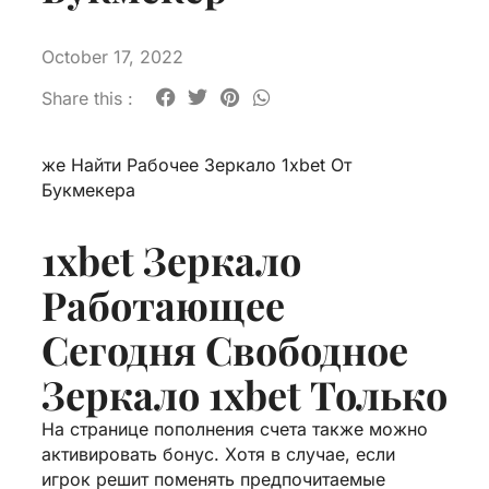
October 17, 2022
Share this :
же Найти Рабочее Зеркало 1xbet От
Букмекера
1xbet Зеркало
Работающее
Сегодня Свободное
Зеркало 1xbet Только
На странице пополнения счета также можно
активировать бонус. Хотя в случае, если
игрок решит поменять предпочитаемые