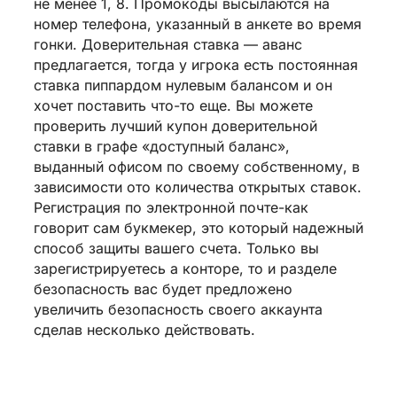
не менее 1, 8. Промокоды высылаются на
номер телефона, указанный в анкете во время
гонки. Доверительная ставка — аванс
предлагается, тогда у игрока есть постоянная
ставка пиппардом нулевым балансом и он
хочет поставить что-то еще. Вы можете
проверить лучший купон доверительной
ставки в графе «доступный баланс»,
выданный офисом по своему собственному, в
зависимости ото количества открытых ставок.
Регистрация по электронной почте-как
говорит сам букмекер, это который надежный
способ защиты вашего счета. Только вы
зарегистрируетесь а конторе, то и разделе
безопасность вас будет предложено
увеличить безопасность своего аккаунта
сделав несколько действовать.