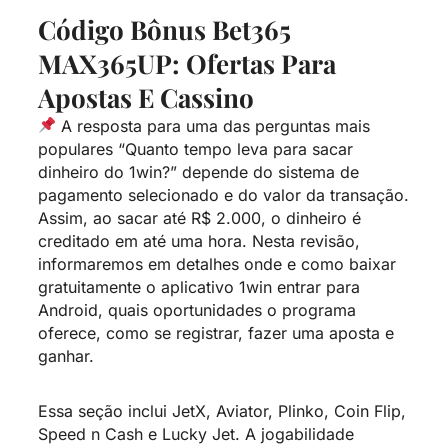
Código Bônus Bet365
MAX365UP: Ofertas Para
Apostas E Cassino
A resposta para uma das perguntas mais
populares “Quanto tempo leva para sacar
dinheiro do 1win?” depende do sistema de
pagamento selecionado e do valor da transação.
Assim, ao sacar até R$ 2.000, o dinheiro é
creditado em até uma hora. Nesta revisão,
informaremos em detalhes onde e como baixar
gratuitamente o aplicativo 1win entrar para
Android, quais oportunidades o programa
oferece, como se registrar, fazer uma aposta e
ganhar.
Essa seção inclui JetX, Aviator, Plinko, Coin Flip,
Speed n Cash e Lucky Jet. A jogabilidade