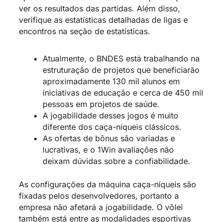
ver os resultados das partidas. Além disso,
verifique as estatísticas detalhadas de ligas e
encontros na seção de estatísticas.
Atualmente, o BNDES está trabalhando na
estruturação de projetos que beneficiarão
aproximadamente 130 mil alunos em
iniciativas de educação e cerca de 450 mil
pessoas em projetos de saúde.
A jogabilidade desses jogos é muito
diferente dos caça-níqueis clássicos.
As ofertas de bônus são variadas e
lucrativas, e o 1Win avaliações não
deixam dúvidas sobre a confiabilidade.
As configurações da máquina caça-níqueis são
fixadas pelos desenvolvedores, portanto a
empresa não afetará a jogabilidade. O vôlei
também está entre as modalidades esportivas