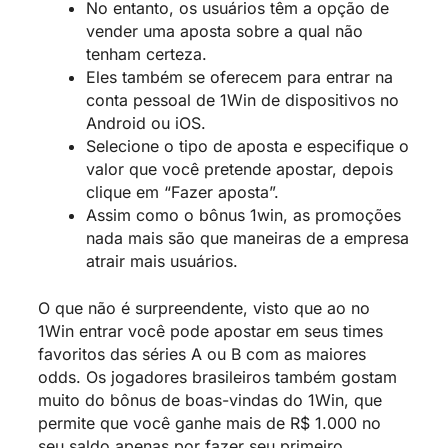
No entanto, os usuários têm a opção de
vender uma aposta sobre a qual não
tenham certeza.
Eles também se oferecem para entrar na
conta pessoal de 1Win de dispositivos no
Android ou iOS.
Selecione o tipo de aposta e especifique o
valor que você pretende apostar, depois
clique em “Fazer aposta”.
Assim como o bônus 1win, as promoções
nada mais são que maneiras de a empresa
atrair mais usuários.
O que não é surpreendente, visto que ao no
1Win entrar você pode apostar em seus times
favoritos das séries A ou B com as maiores
odds. Os jogadores brasileiros também gostam
muito do bônus de boas-vindas do 1Win, que
permite que você ganhe mais de R$ 1.000 no
seu saldo apenas por fazer seu primeiro