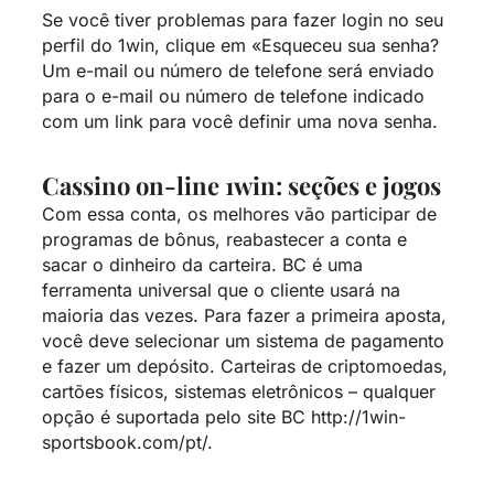
Se você tiver problemas para fazer login no seu
perfil do 1win, clique em «Esqueceu sua senha?
Um e-mail ou número de telefone será enviado
para o e-mail ou número de telefone indicado
com um link para você definir uma nova senha.
Cassino on-line 1win: seções e jogos
Com essa conta, os melhores vão participar de
programas de bônus, reabastecer a conta e
sacar o dinheiro da carteira. BC é uma
ferramenta universal que o cliente usará na
maioria das vezes. Para fazer a primeira aposta,
você deve selecionar um sistema de pagamento
e fazer um depósito. Carteiras de criptomoedas,
cartões físicos, sistemas eletrônicos – qualquer
opção é suportada pelo site BC
http://1win-
sportsbook.com/pt/
.