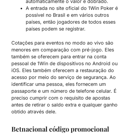
automaticamente o valor é dobrado.
A entrada no site oficial do 1Win Poker é
possível no Brasil e em vários outros
países, então jogadores de todos esses
países podem se registrar.
Cotações para eventos no modo ao vivo são
menores em comparação com pré-jogo. Eles
também se oferecem para entrar na conta
pessoal de 1Win de dispositivos no Android ou
iOS. Eles também oferecem a restauração do
acesso por meio do serviço de segurança. Ao
identificar uma pessoa, eles fornecem um
passaporte e um número de telefone celular. É
preciso cumprir com o requisito de apostas
antes de retirar o saldo extra e qualquer ganho
obtido através dele.
Betnacional código promocional