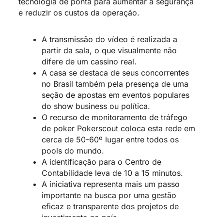
tecnologia de ponta para aumentar a segurança
e reduzir os custos da operação.
A transmissão do vídeo é realizada a
partir da sala, o que visualmente não
difere de um cassino real.
A casa se destaca de seus concorrentes
no Brasil também pela presença de uma
seção de apostas em eventos populares
do show business ou política.
O recurso de monitoramento de tráfego
de poker Pokerscout coloca esta rede em
cerca de 50-60º lugar entre todos os
pools do mundo.
A identificação para o Centro de
Contabilidade leva de 10 a 15 minutos.
A iniciativa representa mais um passo
importante na busca por uma gestão
eficaz e transparente dos projetos de