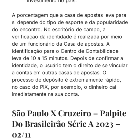
investimento no país.
A porcentagem que a casa de apostas leva para
si depende do tipo de esporte e da popularidade
do encontro. No escritório de campo, a
verificação da identidade é realizada por meio
de um funcionário da Casa de apostas. A
identificação para o Centro de Contabilidade
leva de 10 a 15 minutos. Depois de confirmar a
identidade, o usuário tem o direito de se vincular
a contas em outras casas de apostas. O
processo de depósito é extremamente rápido,
no caso do PIX, por exemplo, o dinheiro cai
imediatamente na sua conta.
São Paulo X Cruzeiro – Palpite
Do Brasileirão Série A 2023 –
02/11