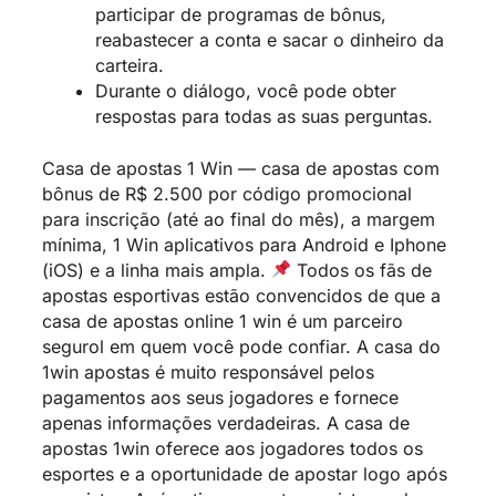
participar de programas de bônus,
reabastecer a conta e sacar o dinheiro da
carteira.
Durante o diálogo, você pode obter
respostas para todas as suas perguntas.
Casa de apostas 1 Win — casa de apostas com
bônus de R$ 2.500 por código promocional
para inscrição (até ao final do mês), a margem
mínima, 1 Win aplicativos para Android e Iphone
(iOS) e a linha mais ampla.
Todos os fãs de
apostas esportivas estão convencidos de que a
casa de apostas online 1 win é um parceiro
segurol em quem você pode confiar. A casa do
1win apostas é muito responsável pelos
pagamentos aos seus jogadores e fornece
apenas informações verdadeiras. A casa de
apostas 1win oferece aos jogadores todos os
esportes e a oportunidade de apostar logo após