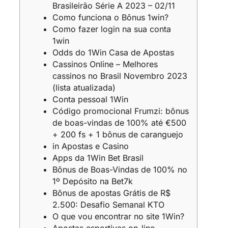
Brasileirão Série A 2023 – 02/11
Como funciona o Bônus 1win?
Como fazer login na sua conta
1win
Odds do 1Win Casa de Apostas
Cassinos Online – Melhores
cassinos no Brasil Novembro 2023
(lista atualizada)
Conta pessoal 1Win
Código promocional Frumzi: bônus
de boas-vindas de 100% até €500
+ 200 fs + 1 bônus de caranguejo
in Apostas e Casino
Apps da 1Win Bet Brasil
Bônus de Boas-Vindas de 100% no
1º Depósito na Bet7k
Bônus de apostas Grátis de R$
2.500: Desafio Semanal KTO
O que vou encontrar no site 1Win?
Apostas esportivas on-line