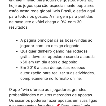
hoje os jogos que são especialmente populares
estão nesta rede global 1win Brasil, e estão aqui
para todos os gostos. A margem para partidas
de basquete e vôlei chega a 9% com 30
resultados.
A página principal dá as boas-vindas ao
jogador com um design elegante.
Qualquer dinheiro ganho nas rodadas
grátis deve ser apostado usando a aposta
x50 em um dia após o depósito.
Em 2018 a casa de apostas recebeu
autorização para realizar suas atividades,
completamente no formato online.
O app 1win oferece aos jogadores grandes
probabilidades e muitos mercados de apostas.
Os usuários poderão fazer apostas em suas ligas
e campeonatos favoritos.
Para jogar 1 win