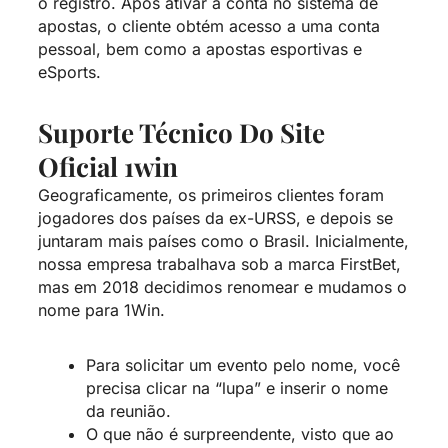
o registro. Após ativar a conta no sistema de
apostas, o cliente obtém acesso a uma conta
pessoal, bem como a apostas esportivas e
eSports.
Suporte Técnico Do Site
Oficial 1win
Geograficamente, os primeiros clientes foram
jogadores dos países da ex-URSS, e depois se
juntaram mais países como o Brasil. Inicialmente,
nossa empresa trabalhava sob a marca FirstBet,
mas em 2018 decidimos renomear e mudamos o
nome para 1Win.
Para solicitar um evento pelo nome, você
precisa clicar na “lupa” e inserir o nome
da reunião.
O que não é surpreendente, visto que ao