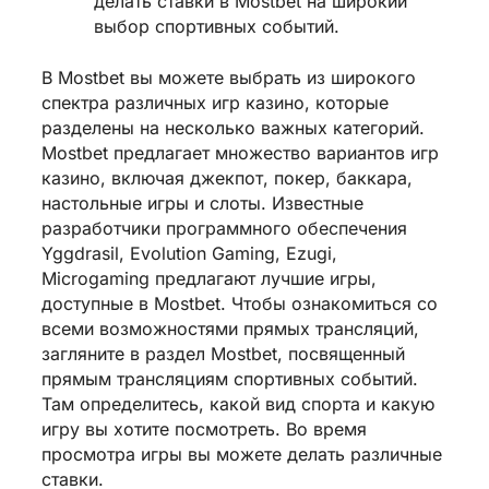
делать ставки в Mostbet на широкий
выбор спортивных событий.
В Mostbet вы можете выбрать из широкого
спектра различных игр казино, которые
разделены на несколько важных категорий.
Mostbet предлагает множество вариантов игр
казино, включая джекпот, покер, баккара,
настольные игры и слоты. Известные
разработчики программного обеспечения
Yggdrasil, Evolution Gaming, Ezugi,
Microgaming предлагают лучшие игры,
доступные в Mostbet. Чтобы ознакомиться со
всеми возможностями прямых трансляций,
загляните в раздел Mostbet, посвященный
прямым трансляциям спортивных событий.
Там определитесь, какой вид спорта и какую
игру вы хотите посмотреть. Во время
просмотра игры вы можете делать различные
ставки.