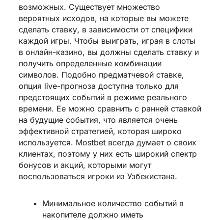
возможных. Существует множество
вероятных исходов, на которые вы можете
сделать ставку, в зависимости от специфики
каждой игры. Чтобы выиграть, играя в слоты
в онлайн-казино, вы должны сделать ставку и
получить определенные комбинации
символов. Подобно предматчевой ставке,
опция live-прогноза доступна только для
предстоящих событий в режиме реального
времени. Ее можно сравнить с ранней ставкой
на будущие события, что является очень
эффективной стратегией, которая широко
используется. Mostbet всегда думает о своих
клиентах, поэтому у них есть широкий спектр
бонусов и акций, которыми могут
воспользоваться игроки из Узбекистана.
Минимальное количество событий в
накопителе должно иметь