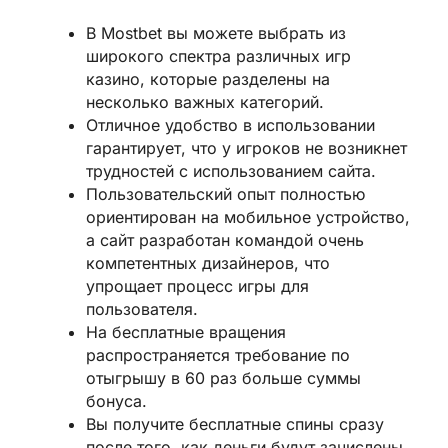
В Mostbet вы можете выбрать из
широкого спектра различных игр
казино, которые разделены на
несколько важных категорий.
Отличное удобство в использовании
гарантирует, что у игроков не возникнет
трудностей с использованием сайта.
Пользовательский опыт полностью
ориентирован на мобильное устройство,
а сайт разработан командой очень
компетентных дизайнеров, что
упрощает процесс игры для
пользователя.
На бесплатные вращения
распространяется требование по
отыгрышу в 60 раз больше суммы
бонуса.
Вы получите бесплатные спины сразу
после того, как деньги будут зачислены