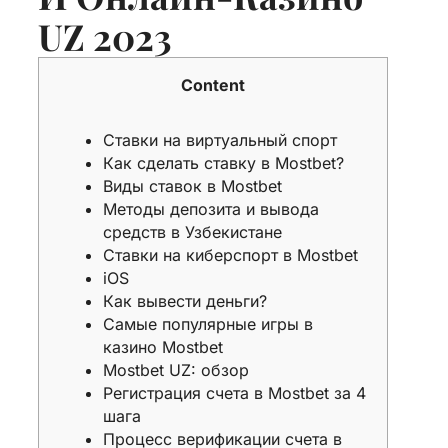
UZ 2023
Content
Ставки на виртуальный спорт
Как сделать ставку в Mostbet?
Виды ставок в Mostbet
Методы депозита и вывода
средств в Узбекистане
Ставки на киберспорт в Mostbet
iOS
Как вывести деньги?
Самые популярные игры в
казино Mostbet
Mostbet UZ: обзор
Регистрация счета в Mostbet за 4
шага
Процесс верификации счета в