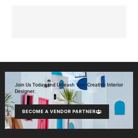
Join Us Today and Unleash Your Creative Interior
Designer.
BECOME A VENDOR PARTNER