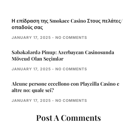
Η επίδραση της Smokace Casino Στους πελάτες/
οπαδούς σας
JANUARY 17, 2025
NO COMMENTS
Səbəkələrdə Pinup: Azerbaycan Casinosunda
Mövcud Olan Seçimlər
JANUARY 17, 2025
NO COMMENTS
Alcune persone eccellono con Playzilla Casino e
altre no: quale sei?
JANUARY 17, 2025
NO COMMENTS
Post A Comments