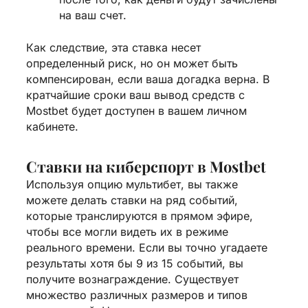
на ваш счет.
Как следствие, эта ставка несет
определенный риск, но он может быть
компенсирован, если ваша догадка верна. В
кратчайшие сроки ваш вывод средств с
Mostbet будет доступен в вашем личном
кабинете.
Ставки на киберспорт в Mostbet
Используя опцию мультибет, вы также
можете делать ставки на ряд событий,
которые транслируются в прямом эфире,
чтобы все могли видеть их в режиме
реального времени. Если вы точно угадаете
результаты хотя бы 9 из 15 событий, вы
получите вознаграждение. Существует
множество различных размеров и типов