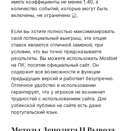
иметь коэффициенты не менее 1,40, а
количество событий, которые могут быть
включены, не ограничено
.
Если вы хотите полностью максимизировать
свой потенциальный выигрыш, эта опция
ставок является отличной заменой, при
условии, что вы точно предсказываете
результаты. Вы можете использовать Mostbet
на ПК, посетив официальный сайт. Он
содержит все возможности и функции
предыдущих версий и работает безупречно.
Отличное удобство в использовании
гарантирует, что у игроков не возникнет
трудностей с использованием сайта. Для
узбекской публики на сайте есть даже
португальский язык.
Методы Депозита И Вывода