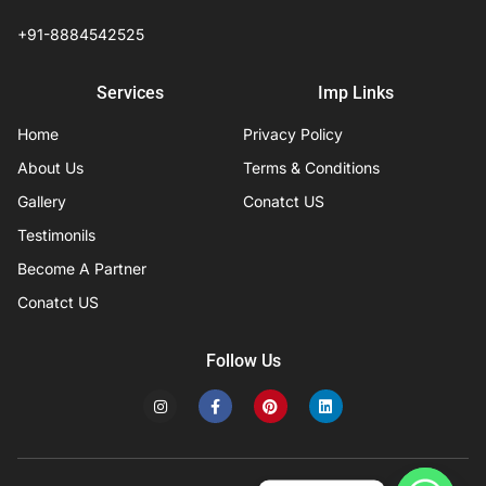
+91-8884542525
Services
Imp Links
Home
Privacy Policy
About Us
Terms & Conditions
Gallery
Conatct US
Testimonils
Become A Partner
Conatct US
Follow Us
I
F
P
L
n
a
i
i
s
c
n
n
t
e
t
k
a
b
e
e
g
o
r
d