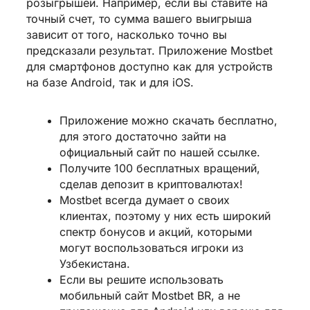
розыгрышей. Например, если вы ставите на
точный счет, то сумма вашего выигрыша
зависит от того, насколько точно вы
предсказали результат. Приложение Mostbet
для смартфонов доступно как для устройств
на базе Android, так и для iOS.
Приложение можно скачать бесплатно,
для этого достаточно зайти на
официальный сайт по нашей ссылке.
Получите 100 бесплатных вращений,
сделав депозит в криптовалютах!
Mostbet всегда думает о своих
клиентах, поэтому у них есть широкий
спектр бонусов и акций, которыми
могут воспользоваться игроки из
Узбекистана.
Если вы решите использовать
мобильный сайт Mostbet BR, а не