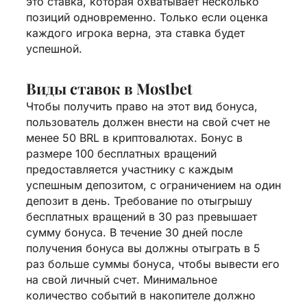
это ставка, которая охватывает несколько
позиций одновременно. Только если оценка
каждого игрока верна, эта ставка будет
успешной.
Виды ставок в Mostbet
Чтобы получить право на этот вид бонуса,
пользователь должен внести на свой счет не
менее 50 BRL в криптовалютах. Бонус в
размере 100 бесплатных вращений
предоставляется участнику с каждым
успешным депозитом, с ограничением на один
депозит в день. Требование по отыгрышу
бесплатных вращений в 30 раз превышает
сумму бонуса. В течение 30 дней после
получения бонуса вы должны отыграть в 5
раз больше суммы бонуса, чтобы вывести его
на свой личный счет. Минимальное
количество событий в накопителе должно