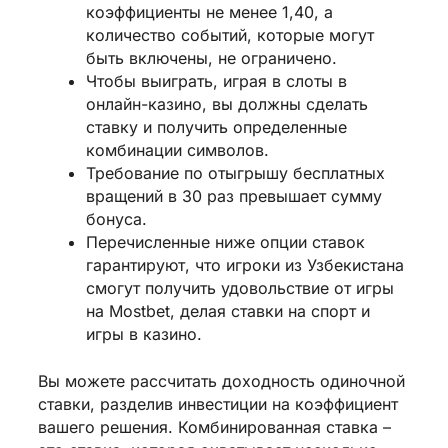
коэффициенты не менее 1,40, а
количество событий, которые могут
быть включены, не ограничено.
Чтобы выиграть, играя в слоты в
онлайн-казино, вы должны сделать
ставку и получить определенные
комбинации символов.
Требование по отыгрышу бесплатных
вращений в 30 раз превышает сумму
бонуса.
Перечисленные ниже опции ставок
гарантируют, что игроки из Узбекистана
смогут получить удовольствие от игры
на Mostbet, делая ставки на спорт и
игры в казино.
Вы можете рассчитать доходность одиночной
ставки, разделив инвестиции на коэффициент
вашего решения. Комбинированная ставка –