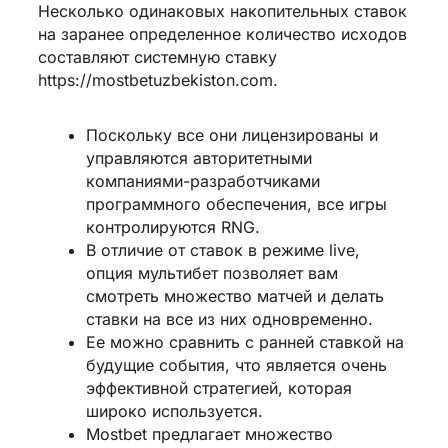
Несколько одинаковых накопительных ставок
на заранее определенное количество исходов
составляют системную ставку
https://mostbetuzbekiston.com
.
Поскольку все они лицензированы и
управляются авторитетными
компаниями-разработчиками
программного обеспечения, все игры
контролируются RNG.
В отличие от ставок в режиме live,
опция мультибет позволяет вам
смотреть множество матчей и делать
ставки на все из них одновременно.
Ее можно сравнить с ранней ставкой на
будущие события, что является очень
эффективной стратегией, которая
широко используется.
Mostbet предлагает множество