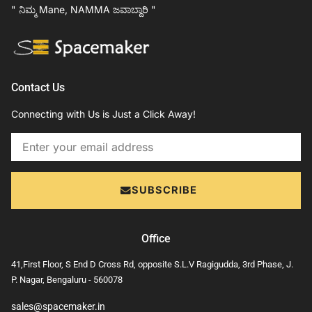
" ನಿಮ್ಮ Mane, NAMMA ಜವಾಬ್ದಾರಿ "
Contact Us
Connecting with Us is Just a Click Away!
Email
SUBSCRIBE
Office
41,First Floor, S End D Cross Rd, opposite S.L.V Ragigudda, 3rd Phase, J.
P. Nagar, Bengaluru - 560078
sales@spacemaker.in