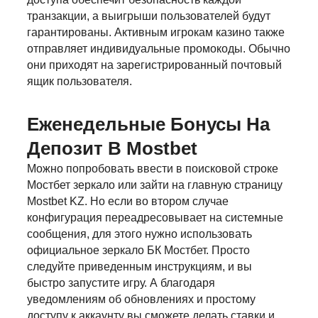
транзакции, а выигрыши пользователей будут
гарантированы. Активным игрокам казино также
отправляет индивидуальные промокоды. Обычно
они приходят на зарегистрированный почтовый
ящик пользователя.
Еженедельные Бонусы На
Депозит В Mostbet
Можно попробовать ввести в поисковой строке
Мостбет зеркало или зайти на главную страницу
Mostbet KZ. Но если во втором случае
конфигурация переадресовывает на системные
сообщения, для этого нужно использовать
официальное зеркало БК Мостбет. Просто
следуйте приведенным инструкциям, и вы
быстро запустите игру. А благодаря
уведомлениям об обновлениях и простому
доступу к аккаунту вы сможете делать ставки и