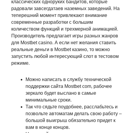
классических одноруких бандитов, которые
радовали завсегдатаев наземных заведений. На
теперешний момент привлекают внимание
современные разработки с большим
количеством функций и трехмерной анимацией.
Производитель предлагает игры разных жанров
для Mostbet casino. А если нет желания ставить
реальные деньги в Mostbet казино, то можно
запустить любой интересующий слот в тестовом
режиме.
Можно написать в службу технической
поддержки сайта Mostbet com, рабочее
зеркало будет выслано в самые
минимальные сроки.
Так что сядьте поудобнее, расслабьтесь и
позвольте автоматам делать свою работу –
большой выигрыш обязательно придет к
вам в конце концов.