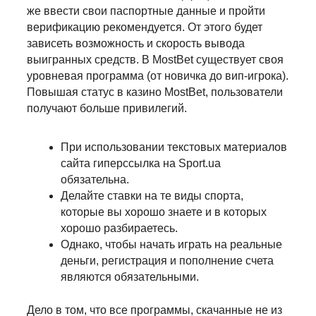
же ввести свои паспортные данные и пройти
верификацию рекомендуется. От этого будет
зависеть возможность и скорость вывода
выигранных средств. В MostBet существует своя
уровневая программа (от новичка до вип-игрока).
Повышая статус в казино MostBet, пользователи
получают больше привилегий.
При использовании текстовых материалов
сайта гиперссылка на Sport.ua
обязательна.
Делайте ставки на те виды спорта,
которые вы хорошо знаете и в которых
хорошо разбираетесь.
Однако, чтобы начать играть на реальные
деньги, регистрация и пополнение счета
являются обязательными.
Дело в том, что все программы, скачанные не из