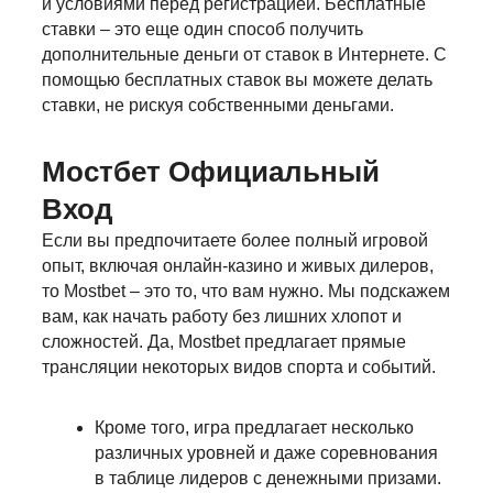
и условиями перед регистрацией. Бесплатные
ставки – это еще один способ получить
дополнительные деньги от ставок в Интернете. С
помощью бесплатных ставок вы можете делать
ставки, не рискуя собственными деньгами.
Мостбет Официальный
Вход
Если вы предпочитаете более полный игровой
опыт, включая онлайн-казино и живых дилеров,
то Mostbet – это то, что вам нужно. Мы подскажем
вам, как начать работу без лишних хлопот и
сложностей. Да, Mostbet предлагает прямые
трансляции некоторых видов спорта и событий.
Кроме того, игра предлагает несколько
различных уровней и даже соревнования
в таблице лидеров с денежными призами.