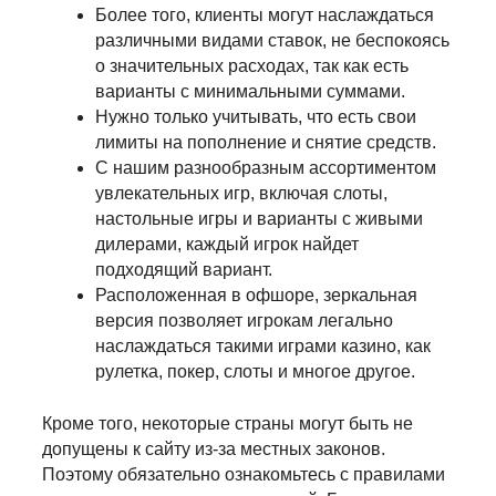
Более того, клиенты могут наслаждаться
различными видами ставок, не беспокоясь
о значительных расходах, так как есть
варианты с минимальными суммами.
Нужно только учитывать, что есть свои
лимиты на пополнение и снятие средств.
С нашим разнообразным ассортиментом
увлекательных игр, включая слоты,
настольные игры и варианты с живыми
дилерами, каждый игрок найдет
подходящий вариант.
Расположенная в офшоре, зеркальная
версия позволяет игрокам легально
наслаждаться такими играми казино, как
рулетка, покер, слоты и многое другое.
Кроме того, некоторые страны могут быть не
допущены к сайту из-за местных законов.
Поэтому обязательно ознакомьтесь с правилами