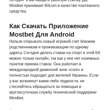
Mostbet принимает Bitcoin в качестве платежного
средства.
Как Скачать Приложение
Mostbet Для Android
Нельзя открывать новый игровой счет близким
родственникам и проживающим по одному
адресу. Сегодня делать ставки на спорт в этой БК
можно только онлайн, так как у нее нет наземных
пунктов приема ставок. Она работает в
международной доменной зоне «com» и
полностью подходит для жителей Украины. Если
у вас возникнут какие-либо трудности, не
стесняйтесь обращаться за помощью в
круглосуточную службу технической поддержки
Mostbet.