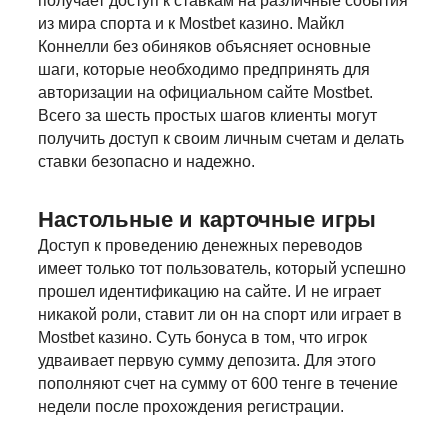
получает доступ к ставкам на различные события
из мира спорта и к Mostbet казино. Майкл
Коннелли без обиняков объясняет основные
шаги, которые необходимо предпринять для
авторизации на официальном сайте Mostbet.
Всего за шесть простых шагов клиенты могут
получить доступ к своим личным счетам и делать
ставки безопасно и надежно.
Настольные и карточные игры
Доступ к проведению денежных переводов
имеет только тот пользователь, который успешно
прошел идентификацию на сайте. И не играет
никакой роли, ставит ли он на спорт или играет в
Mostbet казино. Суть бонуса в том, что игрок
удваивает первую сумму депозита. Для этого
пополняют счет на сумму от 600 тенге в течение
недели после прохождения регистрации.