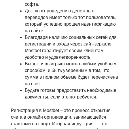
софта.
Доступ к проведению денежных
переводов имеет только тот пользователь,
который успешно прошел идентификацию
на сайте.
Благодаря наличию социальных сетей для
регистрации и входа через сайт-зеркало,
Mostbet гарантирует своим клиентам
удобство и удовлетворенность.
Вывести выигрыш можно любым удобным
способом, и быть уверенным в том, что
сумма в полном объеме будет перечислена
на счет.
Будьте готовы предоставить необходимые
документы, если это потребуется.
Регистрация в Mostbet – это процесс открытия
счета в онлайн организации, занимающейся
ставками на спорт. Игорная индустрия — это