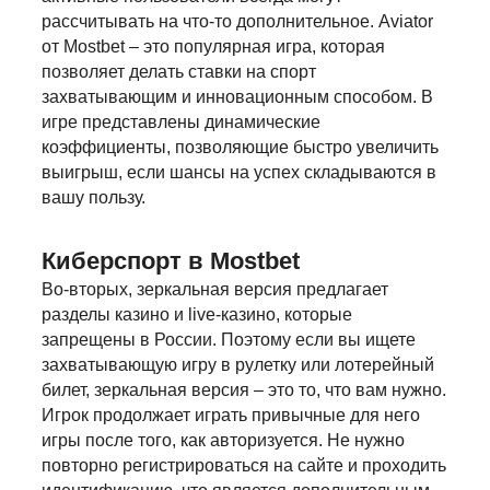
рассчитывать на что-то дополнительное. Aviator
от Mostbet – это популярная игра, которая
позволяет делать ставки на спорт
захватывающим и инновационным способом. В
игре представлены динамические
коэффициенты, позволяющие быстро увеличить
выигрыш, если шансы на успех складываются в
вашу пользу.
Киберспорт в Mostbet
Во-вторых, зеркальная версия предлагает
разделы казино и live-казино, которые
запрещены в России. Поэтому если вы ищете
захватывающую игру в рулетку или лотерейный
билет, зеркальная версия – это то, что вам нужно.
Игрок продолжает играть привычные для него
игры после того, как авторизуется. Не нужно
повторно регистрироваться на сайте и проходить