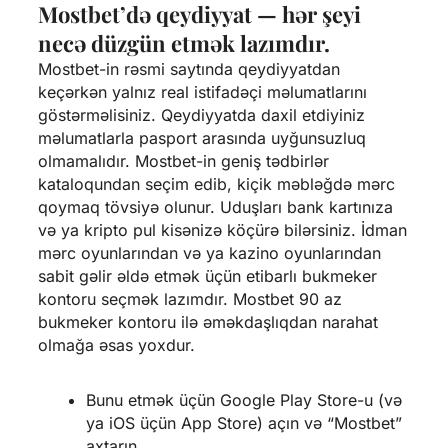
Mostbet’də qeydiyyat — hər şeyi
necə düzgün etmək lazımdır.
Mostbet-in rəsmi saytında qeydiyyatdan
keçərkən yalnız real istifadəçi məlumatlarını
göstərməlisiniz. Qeydiyyatda daxil etdiyiniz
məlumatlarla pasport arasında uyğunsuzluq
olmamalıdır. Mostbet-in geniş tədbirlər
kataloqundan seçim edib, kiçik məbləğdə mərc
qoymaq tövsiyə olunur. Uduşları bank kartınıza
və ya kripto pul kisənizə köçürə bilərsiniz. İdman
mərc oyunlarından və ya kazino oyunlarından
sabit gəlir əldə etmək üçün etibarlı bukmeker
kontoru seçmək lazımdır. Mostbet 90 az
bukmeker kontoru ilə əməkdaşlıqdan narahat
olmağa əsas yoxdur.
Bunu etmək üçün Google Play Store-u (və
ya iOS üçün App Store) açın və “Mostbet”
axtarın.