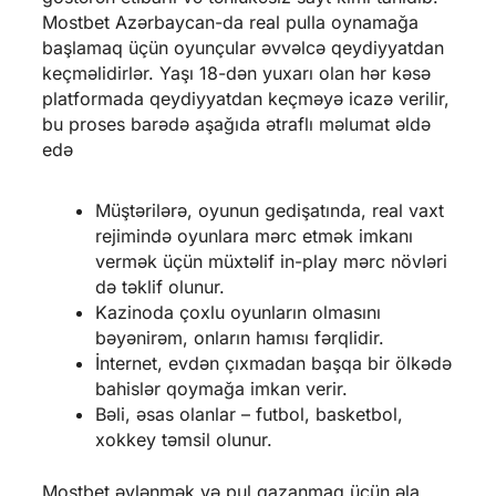
Mostbet Azərbaycan-da real pulla oynamağa
başlamaq üçün oyunçular əvvəlcə qeydiyyatdan
keçməlidirlər. Yaşı 18-dən yuxarı olan hər kəsə
platformada qeydiyyatdan keçməyə icazə verilir,
bu proses barədə aşağıda ətraflı məlumat əldə
edə
Müştərilərə, oyunun gedişatında, real vaxt
rejimində oyunlara mərc etmək imkanı
vermək üçün müxtəlif in-play mərc növləri
də təklif olunur.
Kazinoda çoxlu oyunların olmasını
bəyənirəm, onların hamısı fərqlidir.
İnternet, evdən çıxmadan başqa bir ölkədə
bahislər qoymağa imkan verir.
Bəli, əsas olanlar – futbol, basketbol,
xokkey təmsil olunur.
Mostbet əylənmək və pul qazanmaq üçün əla