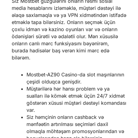
Siz Mostbet güzgülərini onların rəsmi sosial
media hesablarını izləməklə, müştəri dəstəyi ilə
əlaqə saxlamaqla və ya VPN xidmətindən istifadə
etməklə tapa bilərsiniz. Onların seçmək üçün
çoxlu idman və kazino oyunları var və onların
ödənişləri sürətli və ədalətli olur. Mən xüsusilə
onların canlı mərc funksiyasını bəyənirəm,
burada hadisələr baş verən kimi mərc edə
bilərəm.
Mostbet-AZ90 Casino-da slot maşınlarının
çeşidi olduqca genişdir.
Müştərilərə hər hansı problem və ya
sualları ilə kömək etmək üçün 24/7 xidmət
göstərən xüsusi müştəri dəstəyi komandası
var.
Siz həmçinin onların cashback və
mənfəətin artırılması seçimləri daxil
olmaqla möhtəşəm promosyonlarından və