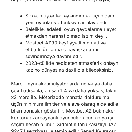
Şirkət müştəriləri əyləndirmək üçün daim
yeni oyunlar və funksiyalar əlavə edir.
Beləliklə, ədalətli oyun qaydalarına riayət
etməkdən narahat olmaq lazım deyil.
Mostbet-AZ90 keyfiyyətli xidməti və
etibarlılığı ilə mərc həvəskarlarını
sevindirməyə davam edir.
2023-cü ildə həqiqətən atmasferik onlayn
kazino dünyasına daxil ola biləcəksiniz.
Mərc – eyni akkumulyatorlarda üç və ya daha
çox hadisə ilə, əmsalı 1,4 və daha yüksək, lakin
x3 mərc ilə. Mötərizədə manatla doldurulma
üçün minimum limitlər və əlavə olaraq əldə edilə
bilən bonuslar göstərilir. Mostbet AZ bukmeker
kontoru azərbaycanlı oyunçular üçün ən yaxşı
seçim hesab olunur. Xidmətin təhlükəsizliyi JAZ
9247 lisenziyası ilə təmin edilir.Sənəd Kyurakao