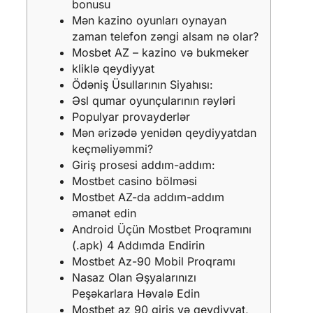
bonusu
Mən kazino oyunları oynayan
zaman telefon zəngi alsam nə olar?
Mosbet AZ – kazino və bukmeker
kliklə qeydiyyat
Ödəniş Üsullarının Siyahısı:
Əsl qumar oyunçularının rəyləri
Populyar provayderlər
Mən ərizədə yenidən qeydiyyatdan
keçməliyəmmi?
Giriş prosesi addım-addım:
Mostbet casino bölməsi
Mostbet AZ-da addım-addım
əmanət edin
Android Üçün Mostbet Proqramını
(.apk) 4 Addımda Endirin
Mostbet Az-90 Mobil Proqramı
Nasaz Olan Əşyalarınızı
Peşəkarlara Həvalə Edin
Mostbet az 90 giriş və qeydiyyat,