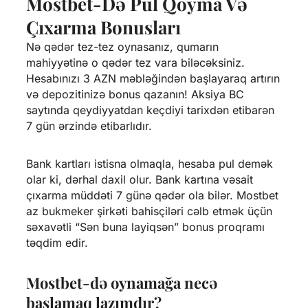
Mostbet-Də Pul Qoyma Və
Çıxarma Bonusları
Nə qədər tez-tez oynasanız, qumarın
mahiyyətinə o qədər tez vara biləcəksiniz.
Hesabınızı 3 AZN məbləğindən başlayaraq artırın
və depozitinizə bonus qazanın! Aksiya BC
saytında qeydiyyatdan keçdiyi tarixdən etibarən
7 gün ərzində etibarlıdır.
Bank kartları istisna olmaqla, hesaba pul demək
olar ki, dərhal daxil olur. Bank kartına vəsait
çıxarma müddəti 7 günə qədər ola bilər. Mostbet
az bukmeker şirkəti bahisçiləri cəlb etmək üçün
səxavətli “Sən buna layiqsən” bonus proqramı
təqdim edir.
Mostbet-də oynamağa necə
başlamaq lazımdır?