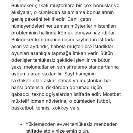
Bukmeker şirkəti müştərilərə bir çox bonuslar və
aksiyalar, o cümlədən salamlama bonuslarının
geniş paketini təklif edir. Canlı çatın
nümayəndələri hər zaman müştərilərin istənilən
probleminin həllində kömək etməyə hazırdırlar.
Bukmeker kontorunun rəsmi saytından istifadə
asan və aydındır, habelə müştərilərə istədikləri
oyunları asanlıqla tapmağa imkan verir. Bütün
ödənişlər təhlükəsiz şəkildə işlənilir və bütün
şəxsi məlumatlar ən son şifrələmə standartlarına
uyğun olaraq saxlanılır. Sayt həmçinin
saxtakarlıqları aşkar etmək və müştəriləri hər
hansı potensial risklərdən qorumaq üçün
qabaqcıl texnologiyalardan istifadə edir. Mostbet
müxtəlif idman növlərinə, o cümlədən futbol, ​​
basketbol, ​​tennis, xokkey və s.
Yükləməzdən əvvəl təhlükəsiz mənbədən
istifadə etdiyinizə əmin olun.