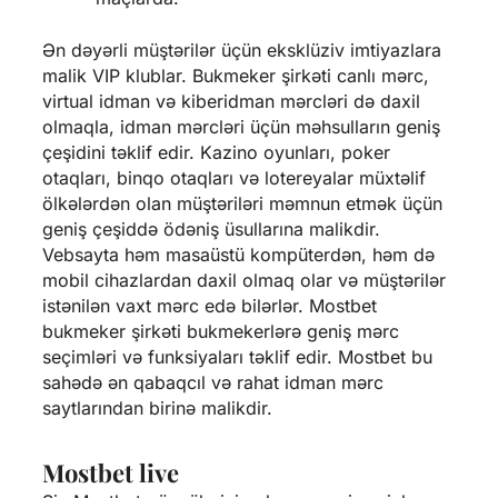
Ən dəyərli müştərilər üçün eksklüziv imtiyazlara
malik VIP klublar. Bukmeker şirkəti canlı mərc,
virtual idman və kiberidman mərcləri də daxil
olmaqla, idman mərcləri üçün məhsulların geniş
çeşidini təklif edir. Kazino oyunları, poker
otaqları, binqo otaqları və lotereyalar müxtəlif
ölkələrdən olan müştəriləri məmnun etmək üçün
geniş çeşiddə ödəniş üsullarına malikdir.
Vebsayta həm masaüstü kompüterdən, həm də
mobil cihazlardan daxil olmaq olar və müştərilər
istənilən vaxt mərc edə bilərlər. Mostbet
bukmeker şirkəti bukmekerlərə geniş mərc
seçimləri və funksiyaları təklif edir. Mostbet bu
sahədə ən qabaqcıl və rahat idman mərc
saytlarından birinə malikdir.
Mostbet live