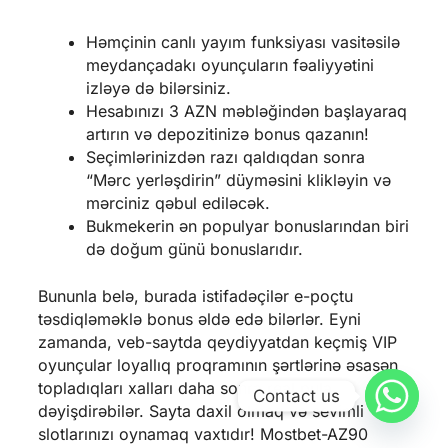
Həmçinin canlı yayım funksiyası vasitəsilə
meydançadakı oyunçuların fəaliyyətini
izləyə də bilərsiniz.
Hesabınızı 3 AZN məbləğindən başlayaraq
artırın və depozitinizə bonus qazanın!
Seçimlərinizdən razı qaldıqdan sonra
“Mərc yerləşdirin” düyməsini klikləyin və
mərciniz qəbul ediləcək.
Bukmekerin ən populyar bonuslarından biri
də doğum günü bonuslarıdır.
Bununla belə, burada istifadəçilər e-poçtu
təsdiqləməklə bonus əldə edə bilərlər. Eyni
zamanda, veb-saytda qeydiyyatdan keçmiş VIP
oyunçular loyallıq proqramının şərtlərinə əsasən
topladıqları xalları daha sonra real pula
Contact us
dəyişdirəbilər. Sayta daxil olmaq və sevimli
slotlarınızı oynamaq vaxtıdır! Mostbet-AZ90