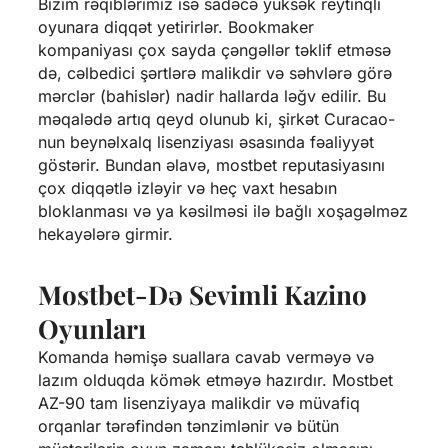
Bizim rəqiblərimiz isə sadəcə yüksək reytinqli
oyunara diqqət yetirirlər. Bookmaker
kompaniyası çox sayda çəngəllər təklif etməsə
də, cəlbedici şərtlərə malikdir və səhvlərə görə
mərclər (bahislər) nadir hallarda ləğv edilir. Bu
məqalədə artıq qeyd olunub ki, şirkət Curacao-
nun beynəlxalq lisenziyası əsasında fəaliyyət
göstərir. Bundan əlavə, mostbet reputasiyasını
çox diqqətlə izləyir və heç vaxt hesabın
bloklanması və ya kəsilməsi ilə bağlı xoşagəlməz
hekayələrə girmir.
Mostbet-Də Sevimli Kazino
Oyunları
Komanda həmişə suallara cavab verməyə və
lazım olduqda kömək etməyə hazırdır. Mostbet
AZ-90 tam lisenziyaya malikdir və müvafiq
orqanlar tərəfindən tənzimlənir və bütün