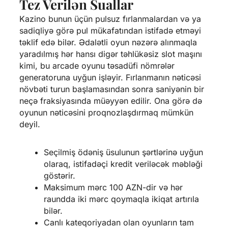
Tez Verilən Suallar
Kazino bunun üçün pulsuz fırlanmalardan və ya
sadiqliyə görə pul mükafatından istifadə etməyi
təklif edə bilər. Ədalətli oyun nəzərə alınmaqla
yaradılmış hər hansı digər təhlükəsiz slot maşını
kimi, bu arcade oyunu təsadüfi nömrələr
generatoruna uyğun işləyir. Fırlanmanın nəticəsi
növbəti turun başlamasından sonra saniyənin bir
neçə fraksiyasında müəyyən edilir. Ona görə də
oyunun nəticəsini proqnozlaşdırmaq mümkün
deyil.
Seçilmiş ödəniş üsulunun şərtlərinə uyğun
olaraq, istifadəçi kredit veriləcək məbləği
göstərir.
Maksimum mərc 100 AZN-dir və hər
raundda iki mərc qoymaqla ikiqat artırıla
bilər.
Canlı kateqoriyadan olan oyunların tam