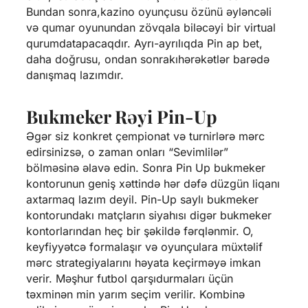
Bundan sonra,kazino oyunçusu özünü əyləncəli
və qumar oyunundan zövqala biləcəyi bir virtual
qurumdatapacaqdır. Ayrı-ayrılıqda Pin ap bet,
daha doğrusu, ondan sonrakıhərəkətlər barədə
danışmaq lazımdır.
Bukmeker Rəyi Pin-Up
Əgər siz konkret çempionat və turnirlərə mərc
edirsinizsə, o zaman onları “Sevimlilər”
bölməsinə əlavə edin. Sonra Pin Up bukmeker
kontorunun geniş xəttində hər dəfə düzgün liqanı
axtarmaq lazım deyil. Pin-Up saylı bukmeker
kontorundakı matçların siyahısı digər bukmeker
kontorlarından heç bir şəkildə fərqlənmir. O,
keyfiyyətcə formalaşır və oyunçulara müxtəlif
mərc strategiyalarını həyata keçirməyə imkan
verir. Məşhur futbol qarşıdurmaları üçün
təxminən min yarım seçim verilir. Kombinə