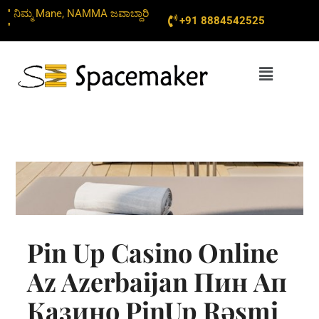
Skip
" ನಿಮ್ಮ Mane, NAMMA ಜವಾಬ್ದಾರಿ
+91 8884542525
to
"
content
Menu
Pin Up Casino Online
Az Azerbaijan Пин Ап
Казино PinUp Rəsmi