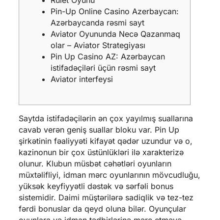
Pin-Up Online Casino Azerbaycan:
Azərbaycanda rəsmi sayt
Aviator Oyununda Necə Qazanmaq
olar – Aviator Strategiyası
Pin Up Casino AZ: Azərbaycan
istifadəçiləri üçün rəsmi sayt
Aviator interfeysi
Saytda istifadəçilərin ən çox yayılmış suallarına
cavab verən geniş suallar bloku var. Pin Up
şirkətinin fəaliyyəti kifayət qədər uzundur və o,
kazinonun bir çox üstünlükləri ilə xarakterizə
olunur. Klubun müsbət cəhətləri oyunların
müxtəlifliyi, idman mərc oyunlarının mövcudluğu,
yüksək keyfiyyətli dəstək və sərfəli bonus
sistemidir. Daimi müştərilərə sadiqlik və tez-tez
fərdi bonuslar da qeyd oluna bilər. Oyunçular
oyunlara və idman tədbirlərinə mərc etməyə