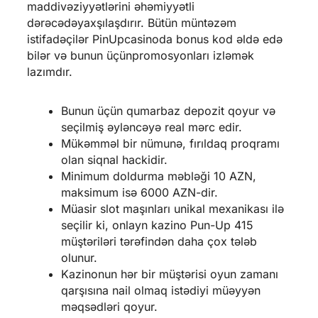
maddivəziyyətlərini əhəmiyyətli
dərəcədəyaxşılaşdırır. Bütün müntəzəm
istifadəçilər PinUpcasinoda bonus kod əldə edə
bilər və bunun üçünpromosyonları izləmək
lazımdır.
Bunun üçün qumarbaz depozit qoyur və
seçilmiş əyləncəyə real mərc edir.
Mükəmməl bir nümunə, fırıldaq proqramı
olan siqnal hackidir.
Minimum doldurma məbləği 10 AZN,
maksimum isə 6000 AZN-dir.
Müasir slot maşınları unikal mexanikası ilə
seçilir ki, onlayn kazino Pun-Up 415
müştəriləri tərəfindən daha çox tələb
olunur.
Kazinonun hər bir müştərisi oyun zamanı
qarşısına nail olmaq istədiyi müəyyən
məqsədləri qoyur.