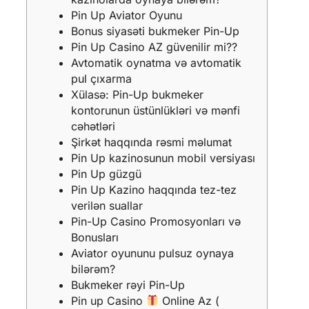
Pin Up Aviator Oyunu
Bonus siyasəti bukmeker Pin-Up
Pin Up Casino AZ güvenilir mi??
Avtomatik oynatma və avtomatik
pul çıxarma
Xülasə: Pin-Up bukmeker
kontorunun üstünlükləri və mənfi
cəhətləri
Şirkət haqqında rəsmi məlumat
Pin Up kazinosunun mobil versiyası
Pin Up güzgü
Pin Up Kazino haqqında tez-tez
verilən suallar
Pin-Up Casino Promosyonları və
Bonusları
Aviator oyununu pulsuz oynaya
bilərəm?
Bukmeker rəyi Pin-Up
Pin up Casino
Online Az (