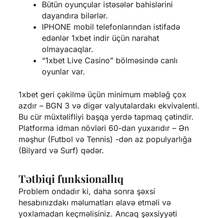
Bütün oyunçular istəsələr bahislərini
dayandıra bilərlər.
IPHONE mobil telefonlarından istifadə
edənlər 1xbet indir üçün narahat
olmayacaqlar.
“1xbet Live Casino” bölməsində canlı
oyunlar var.
1xbet geri çəkilmə üçün minimum məbləğ çox
azdır – BGN 3 və digər valyutalardakı ekvivalenti.
Bu cür müxtəlifliyi başqa yerdə tapmaq çətindir.
Platforma idman növləri 60-dan yuxarıdır – Ən
məşhur (Futbol və Tennis) -dən az populyarlığa
(Bilyard və Surf) qədər.
Tətbiqi funksionallıq
Problem ondadır ki, daha sonra şəxsi
hesabınızdakı məlumatları əlavə etməli və
yoxlamadan keçməlisiniz. Ancaq şəxsiyyəti