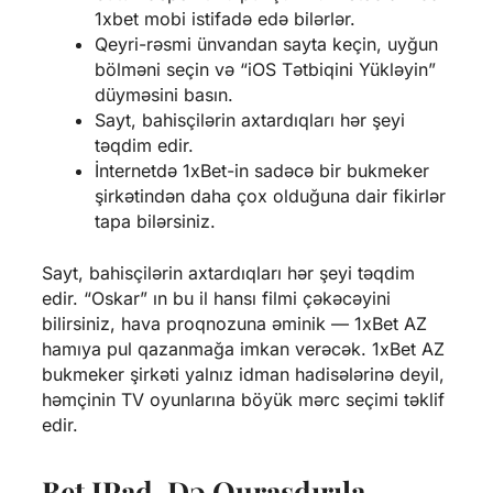
1xbet mobi istifadə edə bilərlər.
Qeyri-rəsmi ünvandan sayta keçin, uyğun
bölməni seçin və “iOS Tətbiqini Yükləyin”
düyməsini basın.
Sayt, bahisçilərin axtardıqları hər şeyi
təqdim edir.
İnternetdə 1xBet-in sadəcə bir bukmeker
şirkətindən daha çox olduğuna dair fikirlər
tapa bilərsiniz.
Sayt, bahisçilərin axtardıqları hər şeyi təqdim
edir. “Oskar” ın bu il hansı filmi çəkəcəyini
bilirsiniz, hava proqnozuna əminik — 1xBet AZ
hamıya pul qazanmağa imkan verəcək. 1xBet AZ
bukmeker şirkəti yalnız idman hadisələrinə deyil,
həmçinin TV oyunlarına böyük mərc seçimi təklif
edir.
Bet IPad-Də Quraşdırıla