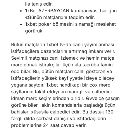
ilə tanış edir.
1xBet AZERBAYCAN kompaniyası hər gün
«Günün matçları»nı təqdim edir.
1xbet poker bölməsini sınamağı məsləhət
görürük.
Bütün matçların 1xbet tv-də canlı yayımlanması
istifadəçilərə qazanclarını artırmaq imkanı verir.
Sevimli matçınızı canlı izləmək və həmin matça
mərc etmək iştirakçılar üçün əla təcrübə təmin
edə bilər. Bu, bütün matçları canlı göstərən və
istifadəçilərin yüksək keyfiyyətlə izləyə biləcəyi
yeganə saytdır. 1xbet handikapı bir çox mərc
saytlarının təklif etdiyi ən maraqlı və cəlbedici
idman mərc seçimlərindən biridir. Əvvəlcə çaşqın
görünə bilər, lakin komandalarla başladığı üçün
bahisləri xüsusilə cəlbedici edir. Bu dəstək 130
fərqli dildə sərbəst danışır və istifadəçilərin
problemlərinə 24 saat cavab verir.