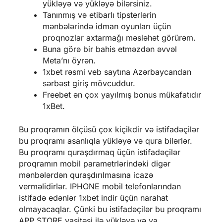
yükləyə və yükləyə bilərsiniz.
Tanınmış və etibarlı tipsterlərin
mənbələrində idman oyunları üçün
proqnozlar axtarmağı məsləhət görürəm.
Buna görə bir bahis etməzdən əvvəl
Meta’nı öyrən.
1xbet rəsmi veb saytına Azərbaycandan
sərbəst giriş mövcuddur.
Freebet ən çox yayılmış bonus mükafatıdır
1xBet.
Bu proqramın ölçüsü çox kiçikdir və istifadəçilər
bu proqramı asanlıqla yükləyə və qura bilərlər.
Bu proqramı quraşdırmaq üçün istifadəçilər
proqramın mobil parametrlərindəki digər
mənbələrdən quraşdırılmasına icazə
verməlidirlər. IPHONE mobil telefonlarından
istifadə edənlər 1xbet indir üçün narahat
olmayacaqlar. Çünki bu istifadəçilər bu proqramı
APP STORE vasitəsi ilə yükləyə və ya