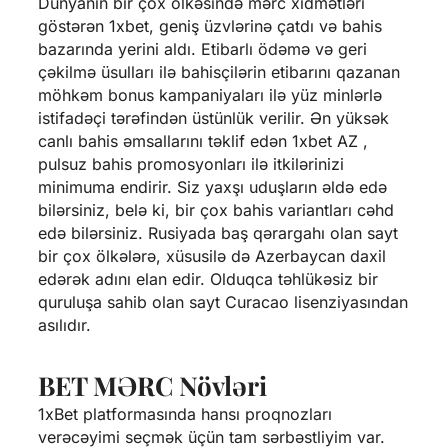
Dünyanın bir çox ölkəsində mərc xidmətləri
göstərən 1xbet, geniş üzvlərinə çatdı və bahis
bazarında yerini aldı. Etibarlı ödəmə və geri
çəkilmə üsulları ilə bahisçilərin etibarını qazanan
möhkəm bonus kampaniyaları ilə yüz minlərlə
istifadəçi tərəfindən üstünlük verilir. Ən yüksək
canlı bahis əmsallarını təklif edən 1xbet AZ ,
pulsuz bahis promosyonları ilə itkilərinizi
minimuma endirir. Siz yaxşı uduşların əldə edə
bilərsiniz, belə ki, bir çox bahis variantları cəhd
edə bilərsiniz. Rusiyada baş qərargahı olan sayt
bir çox ölkələrə, xüsusilə də Azerbaycan daxil
edərək adını elan edir. Olduqca təhlükəsiz bir
quruluşa sahib olan sayt Curacao lisenziyasından
asılıdır.
BET MƏRC Növləri
1xBet platformasında hansı proqnozları
verəcəyimi seçmək üçün tam sərbəstliyim var.