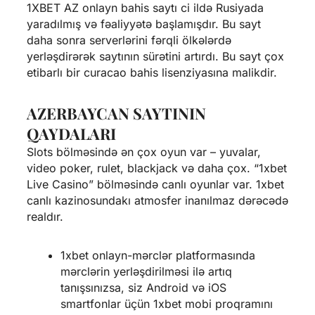
1XBET AZ onlayn bahis saytı ci ildə Rusiyada
yaradılmış və fəaliyyətə başlamışdır. Bu sayt
daha sonra serverlərini fərqli ölkələrdə
yerləşdirərək saytının sürətini artırdı. Bu sayt çox
etibarlı bir curacao bahis lisenziyasına malikdir.
AZERBAYCAN SAYTININ
QAYDALARI
Slots bölməsində ən çox oyun var – yuvalar,
video poker, rulet, blackjack və daha çox. “1xbet
Live Casino” bölməsində canlı oyunlar var. 1xbet
canlı kazinosundakı atmosfer inanılmaz dərəcədə
realdır.
1xbet onlayn-mərclər platformasında
mərclərin yerləşdirilməsi ilə artıq
tanışsınızsa, siz Android və iOS
smartfonlar üçün 1xbet mobi proqramını