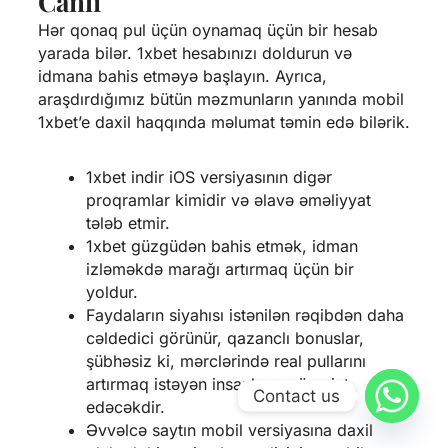
Canlı
Hər qonaq pul üçün oynamaq üçün bir hesab
yarada bilər. 1xbet hesabınızı doldurun və
idmana bahis etməyə başlayın. Ayrıca,
araşdırdığımız bütün məzmunların yanında mobil
1xbet’e daxil haqqında məlumat təmin edə bilərik.
1xbet indir iOS versiyasının digər
proqramlar kimidir və əlavə əməliyyat
tələb etmir.
1xbet güzgüdən bahis etmək, idman
izləməkdə marağı artırmaq üçün bir
yoldur.
Faydaların siyahısı istənilən rəqibdən daha
cəldedici görünür, qazanclı bonuslar,
şübhəsiz ki, mərclərində real pullarını
artırmaq istəyən insanlara müraciət
Contact us
edəcəkdir.
Əvvəlcə saytın mobil versiyasına daxil