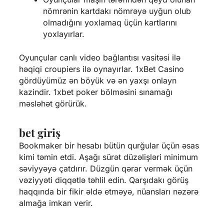
nömrənin kartdakı nömrəyə uyğun olub
olmadığını yoxlamaq üçün kartlarını
yoxlayırlar.
Oyunçular canlı video bağlantısı vasitəsi ilə
həqiqi croupiers ilə oynayırlar. 1xBet Casino
gördüyümüz ən böyük və ən yaxşı onlayn
kazindir. 1xbet poker bölməsini sınamağı
məsləhət görürük.
bet giriş
Bookmaker bir hesabı bütün qurğular üçün əsas
kimi təmin etdi. Aşağı sürət düzəlişləri minimum
səviyyəyə çatdırır. Düzgün qərar vermək üçün
vəziyyəti diqqətlə təhlil edin. Qarşıdakı görüş
haqqında bir fikir əldə etməyə, nüansları nəzərə
almağa imkan verir.