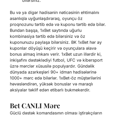
bilərsiniz.
Bu və ya digər hadisənin nəticəsinin ehtimalını
asanlıqla uyğunlaşdıraraq, oyunçu öz
proqnozunu tərtib edə və kuponu tərtib edə bilər.
Bundan başqa, 1xBet saytında uğurlu
kombinasiya tərtib edə bilərsiniz və öz
kuponunuzu paylaşa bilərsiniz. BK 1xBet hər ay
kuponlar döyüşü keçirir və oyunçulara əlavə
bonus almaq imkanı verir. 1xBet uzun illərdir ki,
inkişafını dəstəklədiyi futbol, UFC və kibersport
üzrə mərclər xüsusilə populyardır. Gündəlik
dünyada azarkeşləri 90+ idman hadisələrinə
1000+ mərc edə bilərlər. 1xBet-öz müştərilərini
həvəsləndirən, yüksək bonuslar və maraqlı
aksiyalar təklif edən etibarlı bukmekerdir.
Bet CANLI Mərc
Güclü dəstək komandasının olması iştirakçıların