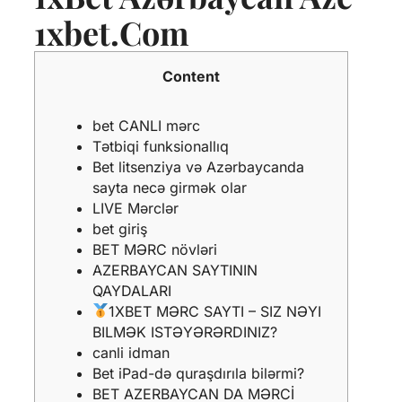
1xbet.com
Content
bet CANLI mərc
Tətbiqi funksionallıq
Bet litsenziya və Azərbaycanda
sayta necə girmək olar
LIVE Mərclər
bet giriş
BET MƏRC növləri
AZERBAYCAN SAYTININ
QAYDALARI
1XBET MƏRC SAYTI – SIZ NƏYI
BILMƏK ISTƏYƏRƏRDINIZ?
canli idman
Bet iPad-də quraşdırıla bilərmi?
BET AZERBAYCAN DA MƏRCİ