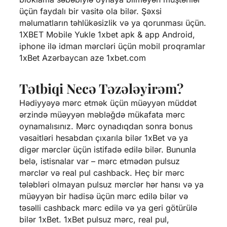
üçün faydalı bir vasitə ola bilər. Şəxsi
məlumatların təhlükəsizlik və ya qorunması üçün.
1XBET Mobile Yukle 1xbet apk & app Android,
iphone ilə idman mərcləri üçün mobil proqramlar
1xBet Azərbaycan aze 1xbet.com
Tətbiqi Necə Təzələyirəm?
Hədiyyəyə mərc etmək üçün müəyyən müddət
ərzində müəyyən məbləğdə mükafata mərc
oynamalısınız. Mərc oynadıqdan sonra bonus
vəsaitləri hesabdan çıxarıla bilər 1xBet və ya
digər mərclər üçün istifadə edilə bilər. Bununla
belə, istisnalar var – mərc etmədən pulsuz
mərclər və real pul cashback. Heç bir mərc
tələbləri olmayan pulsuz mərclər hər hansı və ya
müəyyən bir hadisə üçün mərc edilə bilər və
təsəlli cashback mərc edilə və ya geri götürülə
bilər 1xBet. 1xBet pulsuz mərc, real pul,