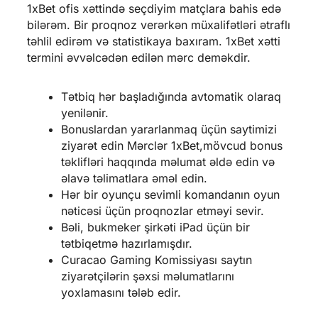
1xBet ofis xəttində seçdiyim matçlara bahis edə
bilərəm. Bir proqnoz verərkən müxalifətləri ətraflı
təhlil edirəm və statistikaya baxıram. 1xBet xətti
termini əvvəlcədən edilən mərc deməkdir.
Tətbiq hər başladığında avtomatik olaraq
yenilənir.
Bonuslardan yararlanmaq üçün saytimizi
ziyarət edin Mərclər 1xBet,mövcud bonus
təklifləri haqqında məlumat əldə edin və
əlavə təlimatlara əməl edin.
Hər bir oyunçu sevimli komandanın oyun
nəticəsi üçün proqnozlar etməyi sevir.
Bəli, bukmeker şirkəti iPad üçün bir
tətbiqetmə hazırlamışdır.
Curacao Gaming Komissiyası saytın
ziyarətçilərin şəxsi məlumatlarını
yoxlamasını tələb edir.