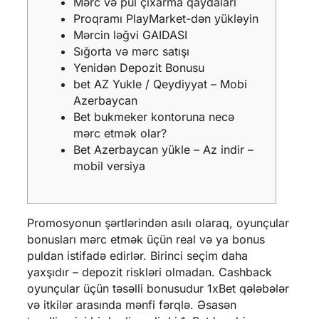
Mərc və pul çıxarma qaydaları
Proqramı PlayMarket-dən yükləyin
Mərcin ləğvi GAIDASI
Sığorta və mərc satışı
Yenidən Depozit Bonusu
bet AZ Yukle / Qeydiyyat – Mobi
Azerbaycan
Bet bukmeker kontoruna necə
mərc etmək olar?
Bet Azerbaycan yükle – Az indir –
mobil versiya
Promosyonun şərtlərindən asılı olaraq, oyunçular
bonusları mərc etmək üçün real və ya bonus
puldan istifadə edirlər. Birinci seçim daha
yaxşıdır – depozit riskləri olmadan. Cashback
oyunçular üçün təsəlli bonusudur 1xBet qələbələr
və itkilər arasında mənfi fərqlə. Əsasən