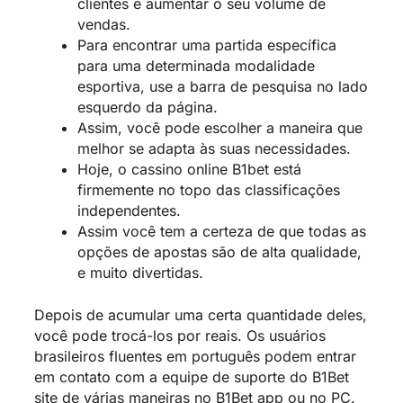
clientes e aumentar o seu volume de
vendas.
Para encontrar uma partida específica
para uma determinada modalidade
esportiva, use a barra de pesquisa no lado
esquerdo da página.
Assim, você pode escolher a maneira que
melhor se adapta às suas necessidades.
Hoje, o cassino online B1bet está
firmemente no topo das classificações
independentes.
Assim você tem a certeza de que todas as
opções de apostas são de alta qualidade,
e muito divertidas.
Depois de acumular uma certa quantidade deles,
você pode trocá-los por reais. Os usuários
brasileiros fluentes em português podem entrar
em contato com a equipe de suporte do B1Bet
site de várias maneiras no B1Bet app ou no PC.