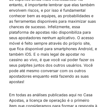
entanto, é importante lembrar que elas também
envolvem riscos, e por isso é fundamental
conhecer bem as equipes, as probabilidades e
as ferramentas disponíveis para maximizar suas
chances de sucesso. Infelizmente, essa
plataforma de apostas não disponibiliza para
seus apostadores nenhum aplicativo. O acesso
móvel é feito sempre através do próprio site,
que fica disponível para smartphones Android, e
também iOS. E o mais legal de apostar no
cassino ao vivo, é que você vai poder fazer os
seus palpites juntos dos outros usuários. Você
pode até mesmo conversar com os outros
apostadores enquanto está fazendo as suas
apostas!
Em todas as análises publicadas aqui no Casa
Apostas, a licença de operação é o primeiro
item que consideramos para formar a resposta à