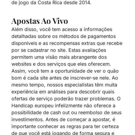
de jogo da Costa Rica desde 2014.
Apostas Ao Vivo
Além disso, você tem acesso a informações
detalhadas sobre os métodos de pagamentos
disponíveis e as recompensas extras que recebe
por se cadastrar no site. Estas avaliações
permitem uma visão mais abrangente dos
websites e dos serviços que eles oferecem.
Assim, você tem a oportunidade de ver o quão
bom é cada site antes de inscrever-se nele. Ao
mesmo tempo, nossos especialistas têm muita
experiência em análises para descobrir quais
ofertas de serviço poderão trazer problemas. O
Handicap europeu infelizmente não oferece a
possibilidade de cash out ou reembolso de seus
investimentos. Antes de começar a apostar, é
importante conhecer as regras para ter certeza
de que você está jogando de forma segura e