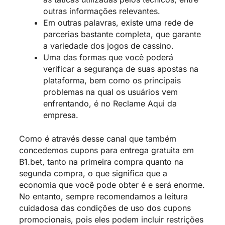
outras informações relevantes.
Em outras palavras, existe uma rede de
parcerias bastante completa, que garante
a variedade dos jogos de cassino.
Uma das formas que você poderá
verificar a segurança de suas apostas na
plataforma, bem como os principais
problemas na qual os usuários vem
enfrentando, é no Reclame Aqui da
empresa.
Como é através desse canal que também
concedemos cupons para entrega gratuita em
B1.bet, tanto na primeira compra quanto na
segunda compra, o que significa que a
economia que você pode obter é e será enorme.
No entanto, sempre recomendamos a leitura
cuidadosa das condições de uso dos cupons
promocionais, pois eles podem incluir restrições