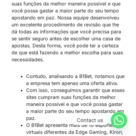
suas funções da melhor maneira possível e que
você possa gastar a maior parte do seu tempo
apostando em paz. Nossa equipe desenvolveu
um excelente procedimento de revisão que lhe
dá todas as informações que você precisa para
se sentir seguro antes de escolher uma casa de
apostas. Desta forma, você pode ter a certeza
de que está fazendo a melhor escolha para suas
necessidades.
Contudo, analisando a B1Bet, notamos que
a empresa tem apenas uma oferta ativa.
Com isso, conseguimos garantir que esses
sites cumpram suas funções da melhor
maneira possível e que você possa gastar
a maior parte do seu tempo apostando em
paz.
Contact us
O B1Bet apresenta mais de 10 esportes
virtuais diferentes da Edge Gaming, Kiron,