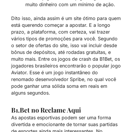
muito dinheiro com um mínimo de ação.
Dito isso, ainda assim é um site ótimo para quem
está querendo começar a apostar. E a longo
prazo, a plataforma, com certeza, vai trazer
vários tipos de promoções para você. Segundo
o setor de ofertas do site, isso vai incluir desde
bônus de depósitos, até rodadas gratuitas, e
muito mais. Entre os jogos de crash da B1Bet, os
jogadores brasileiros encontrarão o popular jogo
Aviator. Esse é um jogo instantâneo do
renomado desenvolvedor Spribe, no qual você
pode ganhar uma sólida soma em reais em
alguns segundos.
B1.Bet no Reclame Aqui
As apostas esportivas podem ser uma forma
divertida e emocionante de tornar suas partidas
de esportes ainda mais interessantes. No