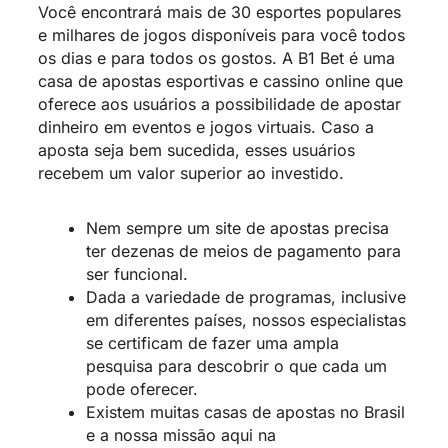
Você encontrará mais de 30 esportes populares
e milhares de jogos disponíveis para você todos
os dias e para todos os gostos. A B1 Bet é uma
casa de apostas esportivas e cassino online que
oferece aos usuários a possibilidade de apostar
dinheiro em eventos e jogos virtuais. Caso a
aposta seja bem sucedida, esses usuários
recebem um valor superior ao investido.
Nem sempre um site de apostas precisa
ter dezenas de meios de pagamento para
ser funcional.
Dada a variedade de programas, inclusive
em diferentes países, nossos especialistas
se certificam de fazer uma ampla
pesquisa para descobrir o que cada um
pode oferecer.
Existem muitas casas de apostas no Brasil
e a nossa missão aqui na