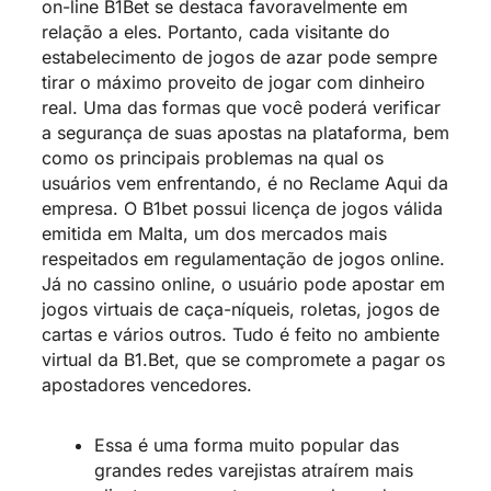
on-line B1Bet se destaca favoravelmente em
relação a eles. Portanto, cada visitante do
estabelecimento de jogos de azar pode sempre
tirar o máximo proveito de jogar com dinheiro
real. Uma das formas que você poderá verificar
a segurança de suas apostas na plataforma, bem
como os principais problemas na qual os
usuários vem enfrentando, é no Reclame Aqui da
empresa. O B1bet possui licença de jogos válida
emitida em Malta, um dos mercados mais
respeitados em regulamentação de jogos online.
Já no cassino online, o usuário pode apostar em
jogos virtuais de caça-níqueis, roletas, jogos de
cartas e vários outros. Tudo é feito no ambiente
virtual da B1.Bet, que se compromete a pagar os
apostadores vencedores.
Essa é uma forma muito popular das
grandes redes varejistas atraírem mais