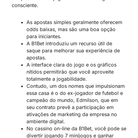
consciente.
As apostas simples geralmente oferecem
odds baixas, mas são uma boa opção
para iniciantes.
A B1Bet introduziu um recurso útil de
saque para melhorar sua experiência de
apostas.
A interface clara do jogo e os gráficos
nítidos permitirão que você aproveite
totalmente a jogabilidade.
Contudo, um dos nomes que impulsionam
essa casa é o do ex-jogador de futebol e
campeão do mundo, Edmílson, que em
seu contrato prevê a participação em
ativações de marketing da empresa no
ambiente digital.
No cassino on-line da B1Bet, você pode se
divertir jogando 7 minijogos e ganhar