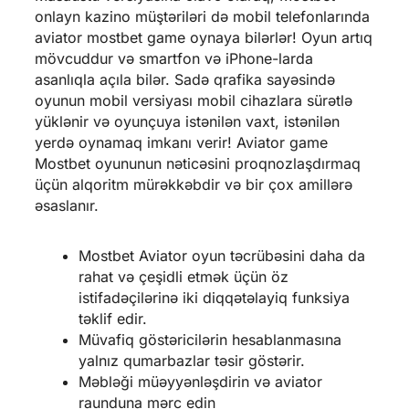
onlayn kazino müştəriləri də mobil telefonlarında
aviator mostbet game oynaya bilərlər! Oyun artıq
mövcuddur və smartfon və iPhone-larda
asanlıqla açıla bilər. Sadə qrafika sayəsində
oyunun mobil versiyası mobil cihazlara sürətlə
yüklənir və oyunçuya istənilən vaxt, istənilən
yerdə oynamaq imkanı verir! Aviator game
Mostbet oyununun nəticəsini proqnozlaşdırmaq
üçün alqoritm mürəkkəbdir və bir çox amillərə
əsaslanır.
Mostbet Aviator oyun təcrübəsini daha da
rahat və çeşidli etmək üçün öz
istifadəçilərinə iki diqqətəlayiq funksiya
təklif edir.
Müvafiq göstəricilərin hesablanmasına
yalnız qumarbazlar təsir göstərir.
Məbləği müəyyənləşdirin və aviator
raunduna mərc edin