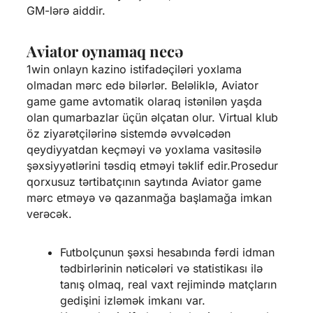
GM-lərə aiddir.
Aviator oynamaq necə
1win onlayn kazino istifadəçiləri yoxlama
olmadan mərc edə bilərlər. Beləliklə, Aviator
game game avtomatik olaraq istənilən yaşda
olan qumarbazlar üçün əlçatan olur. Virtual klub
öz ziyarətçilərinə sistemdə əvvəlcədən
qeydiyyatdan keçməyi və yoxlama vasitəsilə
şəxsiyyətlərini təsdiq etməyi təklif edir.Prosedur
qorxusuz tərtibatçının saytında Aviator game
mərc etməyə və qazanmağa başlamağa imkan
verəcək.
Futbolçunun şəxsi hesabında fərdi idman
tədbirlərinin nəticələri və statistikası ilə
tanış olmaq, real vaxt rejimində matçların
gedişini izləmək imkanı var.