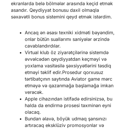
ekranlarda belə bölmələr arasında keçid etmək
asandır. Qeydiyyat bonusu daxil olmaqla
səxavətli bonus sistemini qeyd etmək istərdim.
Ancaq ən əsası texniki xidməti bəyəndim,
onlar bütün suallarımı saniyələr ərzində
cavablandırdılar.
Virtual klub öz ziyarətçilərinə sistemdə
əvvəlcədən qeydiyyatdan keçməyi və
yoxlama vasitəsilə şəxsiyyətlərini təsdiq
etməyi təklif edir.Prosedur qorxusuz
tərtibatçının saytında Aviator game mərc
etməyə və qazanmağa başlamağa imkan
verəcək.
Apple cihazından istifadə edirsinizsə, bu
halda da endirmə prosesi təxminən eyni
olacaq.
Bundan əlavə, böyük udmaq şansınızı
artıracaq eksklüziv promosyonlar və