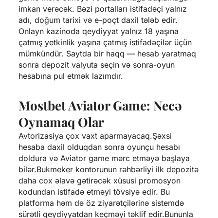
imkan verəcək. Bəzi portalları istifadəçi yalnız
adı, doğum tarixi və e-poçt daxil tələb edir.
Onlayn kazinoda qeydiyyat yalnız 18 yaşına
çatmış yetkinlik yaşına çatmış istifadəçilər üçün
mümkündür. Saytda bir haqq — hesab yaratmaq
sonra depozit valyuta seçin və sonra-oyun
hesabına pul etmək lazımdır.
Mostbet Aviator Game: Necə
Oynamaq Olar
Avtorizasiya çox vaxt aparmayacaq.Şəxsi
hesaba daxil olduqdan sonra oyunçu hesabı
doldura və Aviator game mərc etməyə başlaya
bilər.Bukmeker kontorunun rəhbərliyi ilk depozitə
daha cox əlavə gətirəcək xüsusi promosyon
kodundan istifadə etməyi tövsiyə edir. Bu
platforma həm də öz ziyarətçilərinə sistemdə
sürətli qeydiyyatdan keçməyi təklif edir.Bununla