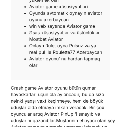
Aviator game xüsusiyyətləri
Oyunda avtomatik oynayın aviator
oyunu azerbaycan
win veb saytında Aviator game
Əsas xüsusiyyətlər və üstünlüklər
Mostbet Aviator
Onlayn Rulet oyna Pulsuz və ya
real pul ilə Roulette77 Azərbaycan
Aviator oyunu’ nu hardan tapmaq
olar
Crash game Aviator oyunu bütün qumar
həvəskarları üçün əla əyləncədir, bu da sizə
nəinki yaxşı vaxt keçirməyə, həm də böyük
uduşlar əldə etməyə imkan verəcək. Bir çox
oyuncular artıq Aviator PinUp ’i sınayıb və
uduşlarını qazaniblar.Müştərinin ehtiyacı olan şey
Aviator game təyyarənin ucmasını izləmək və