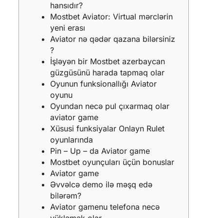
hansıdır?
Mostbet Aviator: Virtual mərclərin
yeni erası
Aviator nə qədər qazana bilərsiniz
?
İşləyən bir Mostbet azerbaycan
güzgüsünü harada tapmaq olar
Oyunun funksionallığı Aviator
oyunu
Oyundan necə pul çıxarmaq olar
aviator game
Xüsusi funksiyalar Onlayn Rulet
oyunlarında
Pin – Up – da Aviator game
Mostbet oyunçuları üçün bonuslar
Aviator game
Əvvəlcə demo ilə məşq edə
bilərəm?
Aviator gamenu telefona necə
yükləmək olar