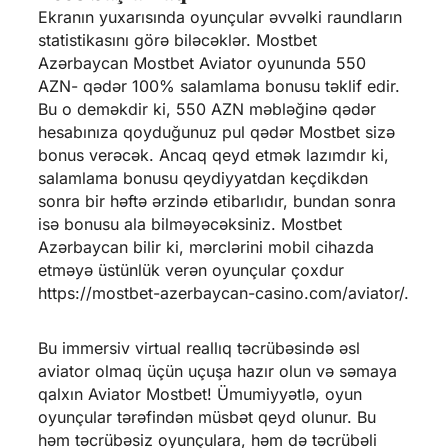
Ekranın yuxarısında oyunçular əvvəlki raundların
statistikasını görə biləcəklər. Mostbet
Azərbaycan Mostbet Aviator oyununda 550
AZN- qədər 100% salamlama bonusu təklif edir.
Bu o deməkdir ki, 550 AZN məbləğinə qədər
hesabınıza qoyduğunuz pul qədər Mostbet sizə
bonus verəcək. Ancaq qeyd etmək lazımdır ki,
salamlama bonusu qeydiyyatdan keçdikdən
sonra bir həftə ərzində etibarlıdır, bundan sonra
isə bonusu ala bilməyəcəksiniz. Mostbet
Azərbaycan bilir ki, mərclərini mobil cihazda
etməyə üstünlük verən oyunçular çoxdur
https://mostbet-azerbaycan-casino.com/aviator/
.
Bu immersiv virtual reallıq təcrübəsində əsl
aviator olmaq üçün uçuşa hazır olun və səmaya
qalxın Aviator Mostbet! Ümumiyyətlə, oyun
oyunçular tərəfindən müsbət qeyd olunur. Bu
həm təcrübəsiz oyunçulara, həm də təcrübəli