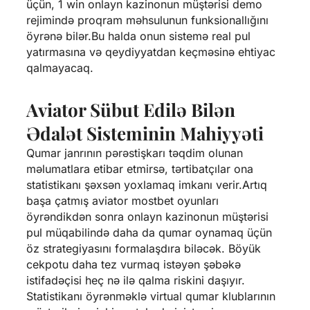
üçün, 1 win onlayn kazinonun müştərisi demo
rejimində proqram məhsulunun funksionallığını
öyrənə bilər.Bu halda onun sistemə real pul
yatırmasına və qeydiyyatdan keçməsinə ehtiyac
qalmayacaq.
Aviator Sübut Edilə Bilən
Ədalət Sisteminin Mahiyyəti
Qumar janrının pərəstişkarı təqdim olunan
məlumatlara etibar etmirsə, tərtibatçılar ona
statistikanı şəxsən yoxlamaq imkanı verir.Artıq
başa çatmış aviator mostbet oyunları
öyrəndikdən sonra onlayn kazinonun müştərisi
pul müqabilində daha da qumar oynamaq üçün
öz strategiyasını formalaşdıra biləcək. Böyük
cekpotu daha tez vurmaq istəyən şəbəkə
istifadəçisi heç nə ilə qalma riskini daşıyır.
Statistikanı öyrənməklə virtual qumar klublarının