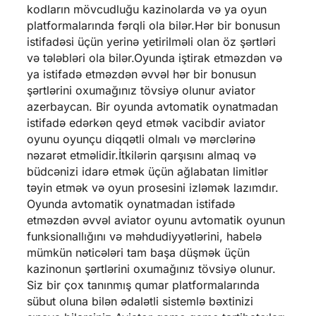
kodların mövcudluğu kazinolarda və ya oyun
platformalarında fərqli ola bilər.Hər bir bonusun
istifadəsi üçün yerinə yetirilməli olan öz şərtləri
və tələbləri ola bilər.Oyunda iştirak etməzdən və
ya istifadə etməzdən əvvəl hər bir bonusun
şərtlərini oxumağınız tövsiyə olunur aviator
azerbaycan. Bir oyunda avtomatik oynatmadan
istifadə edərkən qeyd etmək vacibdir aviator
oyunu oyunçu diqqətli olmalı və mərclərinə
nəzarət etməlidir.İtkilərin qarşısını almaq və
büdcənizi idarə etmək üçün ağlabatan limitlər
təyin etmək və oyun prosesini izləmək lazımdır.
Oyunda avtomatik oynatmadan istifadə
etməzdən əvvəl aviator oyunu avtomatik oyunun
funksionallığını və məhdudiyyətlərini, habelə
mümkün nəticələri tam başa düşmək üçün
kazinonun şərtlərini oxumağınız tövsiyə olunur.
Siz bir çox tanınmış qumar platformalarında
sübut oluna bilən ədalətli sistemlə bəxtinizi