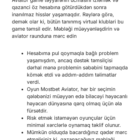
qazanci öz hesabına götürdükdən sonra
inanılmaz hisslər yaşamaqdır. Rəylərə görə,
demək olar ki, bütün tanınmış virtual klublari bu
game təmsil edir. Məbləği müəyyənləşdirin və
aviator raunduna mərc edin
Hesabıma pul qoymaqla bağlı problem
yaşamışdım, ancaq dəstək təmsilçisi
dərhal mənə problemin səbəbini tapmaqda
kömək etdi və addım-addım təlimatlar
verdi.
Oyun Mostbet Aviator, hər bir seçimin
qələbənizi müəyyən edə biləcəyi həyəcanlı
həyəcan dünyasına qərq olmaq üçün əla
fürsətdir.
Risk etmək istəməyən oyunçular üçün
minimal xərclərlə oynamaq təklif olunur.
Mümkün olduqda bacardığınız qədər mərc
etməlisiniz ki, qazanacağınız məbləği