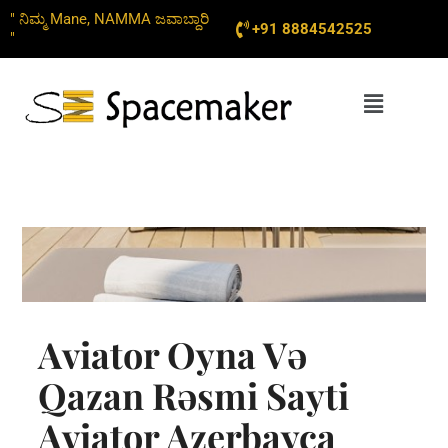
Skip
" ನಿಮ್ಮ Mane, NAMMA ಜವಾಬ್ದಾರಿ
+91 8884542525
to
"
content
Menu
Aviator Oyna Və
Qazan Rəsmi Sayti
Aviator Azerbayca