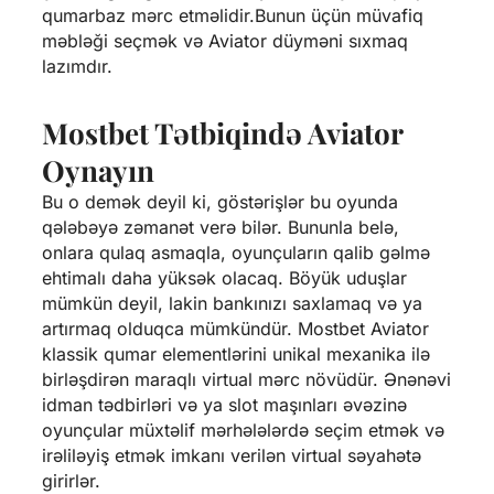
qumarbaz mərc etməlidir.Bunun üçün müvafiq
məbləği seçmək və Aviator düyməni sıxmaq
lazımdır.
Mostbet Tətbiqində Aviator
Oynayın
Bu o demək deyil ki, göstərişlər bu oyunda
qələbəyə zəmanət verə bilər. Bununla belə,
onlara qulaq asmaqla, oyunçuların qalib gəlmə
ehtimalı daha yüksək olacaq. Böyük uduşlar
mümkün deyil, lakin bankınızı saxlamaq və ya
artırmaq olduqca mümkündür. Mostbet Aviator
klassik qumar elementlərini unikal mexanika ilə
birləşdirən maraqlı virtual mərc növüdür. Ənənəvi
idman tədbirləri və ya slot maşınları əvəzinə
oyunçular müxtəlif mərhələlərdə seçim etmək və
irəliləyiş etmək imkanı verilən virtual səyahətə
girirlər.