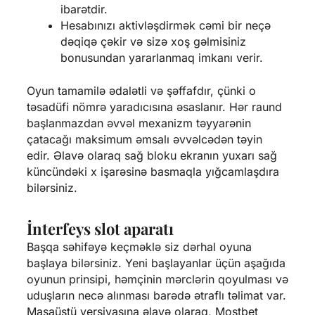
ibarətdir.
Hesabınızı aktivləşdirmək cəmi bir neçə
dəqiqə çəkir və sizə xoş gəlmisiniz
bonusundan yararlanmaq imkanı verir.
Oyun tamamilə ədalətli və şəffafdır, çünki o
təsadüfi nömrə yaradıcısına əsaslanır. Hər raund
başlanmazdan əvvəl mexanizm təyyarənin
çatacağı maksimum əmsalı əvvəlcədən təyin
edir. Əlavə olaraq sağ bloku ekranın yuxarı sağ
küncündəki x işarəsinə basmaqla yığcamlaşdıra
bilərsiniz.
İnterfeys slot aparatı
Başqa səhifəyə keçməklə siz dərhal oyuna
başlaya bilərsiniz. Yeni başlayanlar üçün aşağıda
oyunun prinsipi, həmçinin mərclərin qoyulması və
uduşların necə alınması barədə ətraflı təlimat var.
Masaüstü versiyasına əlavə olaraq, Mostbet