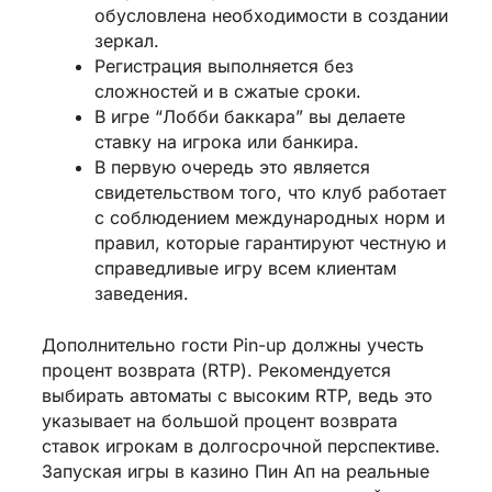
обусловлена необходимости в создании
зеркал.
Регистрация выполняется без
сложностей и в сжатые сроки.
В игре “Лобби баккара” вы делаете
ставку на игрока или банкира.
В первую очередь это является
свидетельством того, что клуб работает
с соблюдением международных норм и
правил, которые гарантируют честную и
справедливые игру всем клиентам
заведения.
Дополнительно гости Pin-up должны учесть
процент возврата (RTP). Рекомендуется
выбирать автоматы с высоким RTP, ведь это
указывает на большой процент возврата
ставок игрокам в долгосрочной перспективе.
Запуская игры в казино Пин Ап на реальные