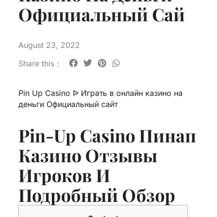
Официальный Сай
August 23, 2022
Share this :
Pin Up Casino ᐉ Играть в онлайн казино на
деньги Официальный сайт
Pin-Up Casino Пинап
Казино Отзывы
Игроков И
Подробный Обзор