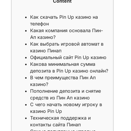
Content
Как скачать Pin Up казино на
телефон
Какая компания основала Пин-
Ап казино?
Как выбрать игровой автомат в
казино Пинап
Официальный сайт Pin Up казино
Какова минимальная сумма
депозита в Pin Up казино онлайн?
В чем преимущества Пин Ап
казино?
Пополнение депозита и снятие
средств из Пин Ап казино
С чего начать новому игроку в
казино Pin Up
Техническая поддержка и
контакты сайта Пинап