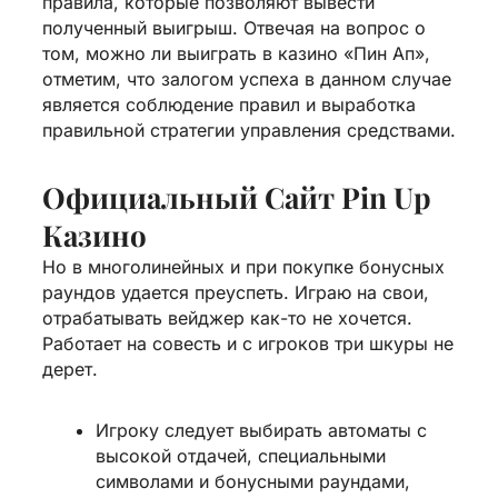
правила, которые позволяют вывести
полученный выигрыш. Отвечая на вопрос о
том, можно ли выиграть в казино «Пин Ап»,
отметим, что залогом успеха в данном случае
является соблюдение правил и выработка
правильной стратегии управления средствами.
Официальный Сайт Pin Up
Казино
Но в многолинейных и при покупке бонусных
раундов удается преуспеть. Играю на свои,
отрабатывать вейджер как-то не хочется.
Работает на совесть и с игроков три шкуры не
дерет.
Игроку следует выбирать автоматы с
высокой отдачей, специальными
символами и бонусными раундами,