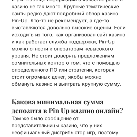
казино не так много. Крупные тематические
сайты редко дают подробный обзор казино
Pin-Up. Кто-то не рекомендует, а где-то
выставляются довольно высокие оценки. Если
исходить из того, как организован сайт казино
и как работает служба поддержки, Pin-Up
можно отнести к операторам невысокого
уровня. Не стоит доверять предложениям
сомнительных контор о том, что с помощью
определенного ПО или стратегии, которая
стоит огромных денег, якобы можно
обмануть казино и выиграть крупную сумму.
Какова минимальная сумма
депозита в Pin Up казино онлайн?
Там же было сообщение от
представительницы казино, что у них
неофициальный дистрибьютор игр, поэтому