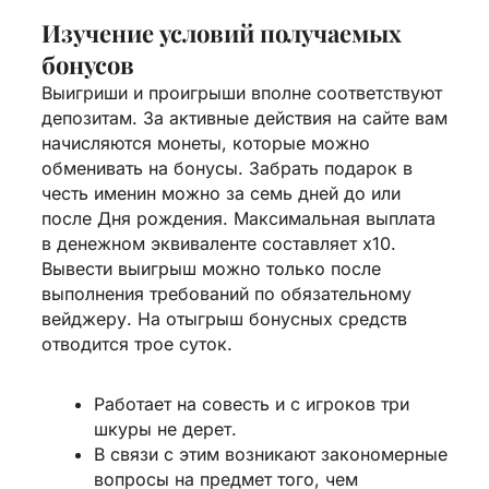
Изучение условий получаемых
бонусов
Выигриши и проигрыши вполне соответствуют
депозитам. За активные действия на сайте вам
начисляются монеты, которые можно
обменивать на бонусы. Забрать подарок в
честь именин можно за семь дней до или
после Дня рождения. Максимальная выплата
в денежном эквиваленте составляет х10.
Вывести выигрыш можно только после
выполнения требований по обязательному
вейджеру. На отыгрыш бонусных средств
отводится трое суток.
Работает на совесть и с игроков три
шкуры не дерет.
В связи с этим возникают закономерные
вопросы на предмет того, чем