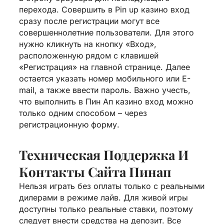
перехода. Совершить в Pin up казино вход
сразу после регистрации могут все
совершеннолетние пользователи. Для этого
нужно кликнуть на кнопку «Вход»,
расположенную рядом с клавишей
«Регистрация» на главной странице. Далее
остается указать номер мобильного или E-
mail, а также ввести пароль. Важно учесть,
что выполнить в Пин Ап казино вход можно
только одним способом – через
регистрационную форму.
Техническая Поддержка И
Контакты Сайта Пинап
Нельзя играть без оплаты только с реальными
дилерами в режиме лайв. Для живой игры
доступны только реальные ставки, поэтому
следует внести средства на депозит. Все