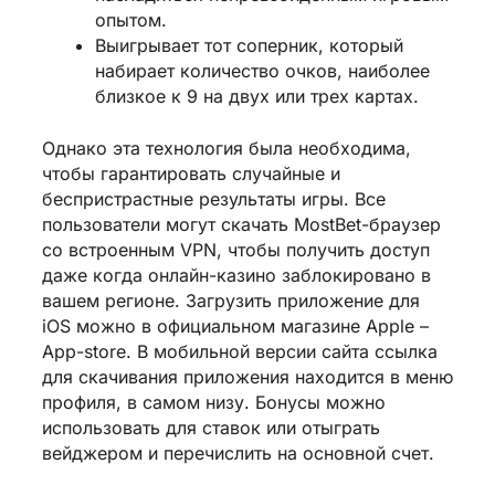
опытом.
Выигрывает тот соперник, который
набирает количество очков, наиболее
близкое к 9 на двух или трех картах.
Однако эта технология была необходима,
чтобы гарантировать случайные и
беспристрастные результаты игры. Все
пользователи могут скачать MostBet-браузер
со встроенным VPN, чтобы получить доступ
даже когда онлайн-казино заблокировано в
вашем регионе. Загрузить приложение для
iOS можно в официальном магазине Apple –
App-store. В мобильной версии сайта ссылка
для скачивания приложения находится в меню
профиля, в самом низу. Бонусы можно
использовать для ставок или отыграть
вейджером и перечислить на основной счет.