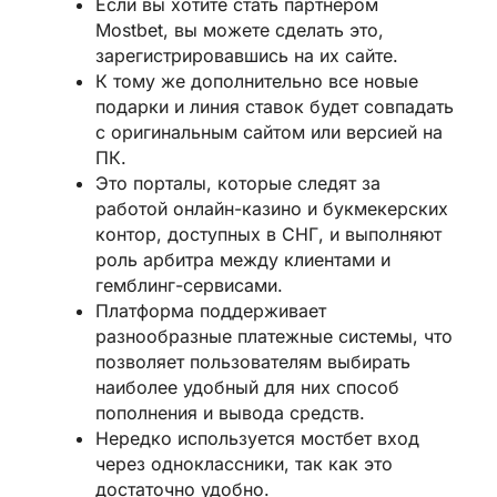
Если вы хотите стать партнером
Mostbet, вы можете сделать это,
зарегистрировавшись на их сайте.
К тому же дополнительно все новые
подарки и линия ставок будет совпадать
с оригинальным сайтом или версией на
ПК.
Это порталы, которые следят за
работой онлайн-казино и букмекерских
контор, доступных в СНГ, и выполняют
роль арбитра между клиентами и
гемблинг-сервисами.
Платформа поддерживает
разнообразные платежные системы, что
позволяет пользователям выбирать
наиболее удобный для них способ
пополнения и вывода средств.
Нередко используется мостбет вход
через одноклассники, так как это
достаточно удобно.