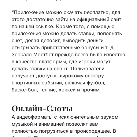
“Приложение можно скачать бесплатно, для
этого достаточно зайти на официальный сайт
по нашей ссылке. Кроме того, с помощью
приложения можно делать ставки, пополнять
счет, делая депозит, выводить деньги,
отыгрывать приветственные бонусы и т. д.
Зеркало Мостбет прежде всего было известно
в качестве платформы, где игроки могут
делать ставки на спорт. Пользователи
получают доступ к широкому спектру
спортивных событий, включая футбол,
баскетбол, теннис, хоккей и прочим.
Онлайн-Слоты
А видеоформаты с исключительным звуком,
музыкой и анимацией позволят вам
полностью погрузиться в происходящее. В