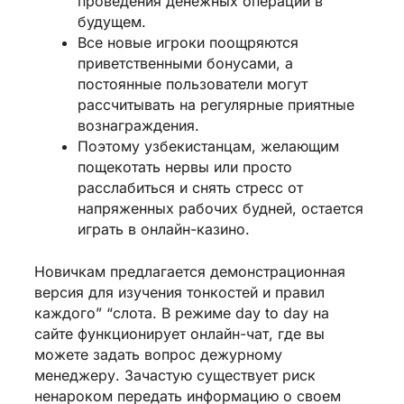
проведения денежных операций в
будущем.
Все новые игроки поощряются
приветственными бонусами, а
постоянные пользователи могут
рассчитывать на регулярные приятные
вознаграждения.
Поэтому узбекистанцам, желающим
пощекотать нервы или просто
расслабиться и снять стресс от
напряженных рабочих будней, остается
играть в онлайн-казино.
Новичкам предлагается демонстрационная
версия для изучения тонкостей и правил
каждого” “слота. В режиме day to day на
сайте функционирует онлайн-чат, где вы
можете задать вопрос дежурному
менеджеру. Зачастую существует риск
ненароком передать информацию о своем