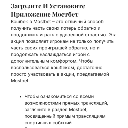
Загрузите И Установите
Приложение Мостбет
Кэшбек в Mostbet – это отличный способ
получить часть своих потерь обратно и
продолжить играть с удвоенной страстью. Эта
акция позволяет игрокам не только получить
часть своих проигрышей обратно, но и
продолжать наслаждаться игрой с
дополнительным комфортом. Чтобы
воспользоваться кэшбеком, достаточно
просто участвовать в акции, предлагаемой
Mostbet.
Чтобы ознакомиться со всеми
возможностями прямых трансляций,
загляните в раздел Mostbet,
посвященный прямым трансляциям
спортивных событий.