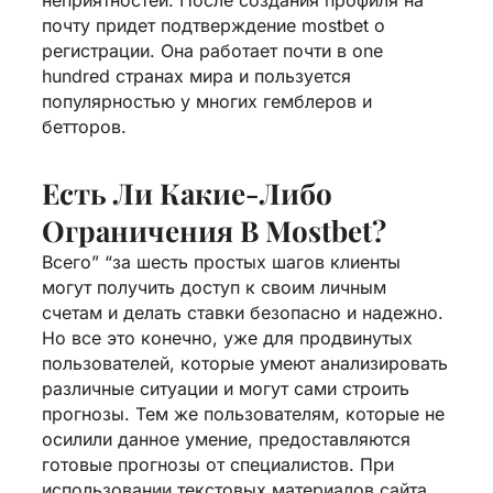
почту придет подтверждение mostbet о
регистрации. Она работает почти в one
hundred странах мира и пользуется
популярностью у многих гемблеров и
бетторов.
Есть Ли Какие-Либо
Ограничения В Mostbet?
Всего” “за шесть простых шагов клиенты
могут получить доступ к своим личным
счетам и делать ставки безопасно и надежно.
Но все это конечно, уже для продвинутых
пользователей, которые умеют анализировать
различные ситуации и могут сами строить
прогнозы. Тем же пользователям, которые не
осилили данное умение, предоставляются
готовые прогнозы от специалистов. При
использовании текстовых материалов сайта