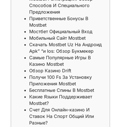
Способов И Специального
Предложения
Приветственные Бонусы В
Mostbet
Мостбет Официальный Вход
Мобильный Сайт Mostbet
Скачать Mostbet Uz На Андроид
Apk” “и Ios: Обзор Букмекер
Самые Популярные Игры В
Казино Mostbet
Обзор Казино Drift
Получи 100 Fs За Установку
Приложения Mostbet
Бесплатные Спины В Mostbet
Какие Языки Поддерживает
Mostbet?
Счет Для Онлайн-казино И
Ставок На Спорт Общий Или
Разные?