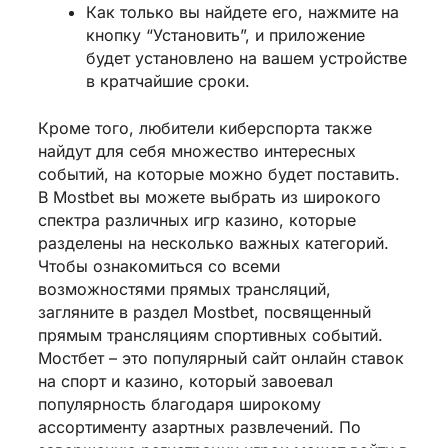
Как только вы найдете его, нажмите на
кнопку “Установить”, и приложение
будет установлено на вашем устройстве
в кратчайшие сроки.
Кроме того, любители киберспорта также
найдут для себя множество интересных
событий, на которые можно будет поставить.
В Mostbet вы можете выбрать из широкого
спектра различных игр казино, которые
разделены на несколько важных категорий.
Чтобы ознакомиться со всеми
возможностями прямых трансляций,
загляните в раздел Mostbet, посвященный
прямым трансляциям спортивных событий.
Мостбет – это популярный сайт онлайн ставок
на спорт и казино, который завоевал
популярность благодаря широкому
ассортименту азартных развлечений. По