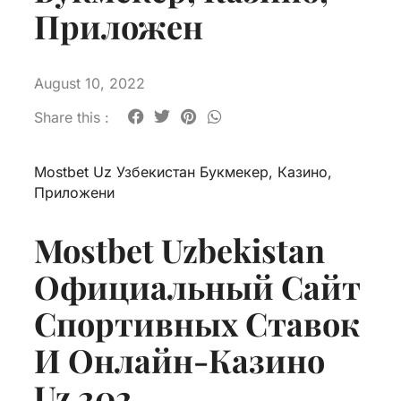
Приложен
August 10, 2022
Share this :
Mostbet Uz Узбекистан Букмекер, Казино,
Приложени
Mostbet Uzbekistan
Официальный Сайт
Спортивных Ставок
И Онлайн-Казино
Uz 202