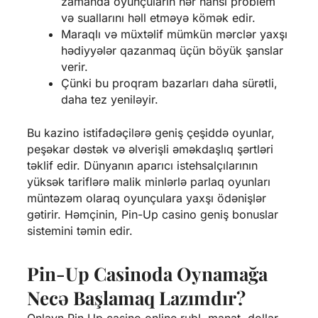
zamanda oyunçuların hər hansı problem
və suallarını həll etməyə kömək edir.
Maraqlı və müxtəlif mümkün mərclər yaxşı
hədiyyələr qazanmaq üçün böyük şanslar
verir.
Çünki bu proqram bazarları daha sürətli,
daha tez yeniləyir.
Bu kazino istifadəçilərə geniş çeşiddə oyunlar,
peşəkar dəstək və əlverişli əməkdaşlıq şərtləri
təklif edir. Dünyanın aparıcı istehsalçılarının
yüksək tariflərə malik minlərlə parlaq oyunları
müntəzəm olaraq oyunçulara yaxşı ödənişlər
gətirir. Həmçinin, Pin-Up casino geniş bonuslar
sistemini təmin edir.
Pin-Up Casinoda Oynamağa
Necə Başlamaq Lazımdır?
Onlayn Pin Up casino online rubl, manat, dollar