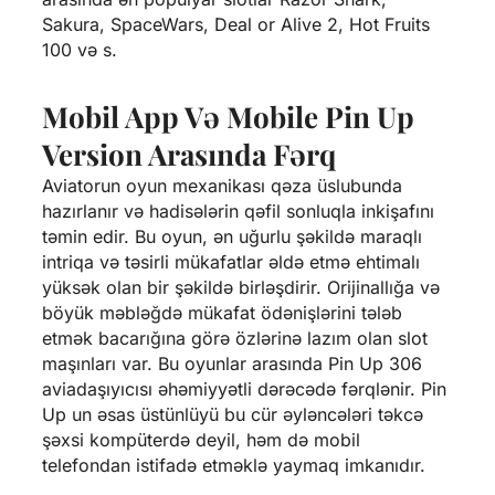
Sakura, SpaceWars, Deal or Alive 2, Hot Fruits
100 və s.
Mobil App Və Mobile Pin Up
Version Arasında Fərq
Aviatorun oyun mexanikası qəza üslubunda
hazırlanır və hadisələrin qəfil sonluqla inkişafını
təmin edir. Bu oyun, ən uğurlu şəkildə maraqlı
intriqa və təsirli mükafatlar əldə etmə ehtimalı
yüksək olan bir şəkildə birləşdirir. Orijinallığa və
böyük məbləğdə mükafat ödənişlərini tələb
etmək bacarığına görə özlərinə lazım olan slot
maşınları var. Bu oyunlar arasında Pin Up 306
aviadaşıyıcısı əhəmiyyətli dərəcədə fərqlənir. Pin
Up un əsas üstünlüyü bu cür əyləncələri təkcə
şəxsi kompüterdə deyil, həm də mobil
telefondan istifadə etməklə yaymaq imkanıdır.