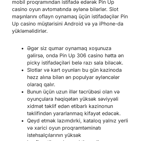
mobil proqramından istifadə edərək Pin Up
casino oyun avtomatında əylənə bilərlər. Slot
maşınlarını oflayn oynamaq üçün istifadəçilər Pin
Up casino müştərisini Android və ya iPhone-da
yükləməlidirlər.
Əgər siz qumar oynamaq xoşunuza
gəlirsə, onda Pin Up 306 casino hətta ən
picky istifadəçiləri belə razı sala biləcək.
Slotlar və kart oyunları bu gün kazinoda
həzz alına bilən ən populyar əyləncələr
olaraq qalır.
Bunun üçün uzun illər təcrübəsi olan və
oyunçulara həqiqətən yüksək səviyyəli
xidmət təklif edən etibarlı kazinonun
təklifindən yararlanmaq kifayət edəcək.
Qeyd etmək lazımdırki, kataloq yalnız yerli
və xarici oyun proqramtəminatı
istehsalçılarının yüksək