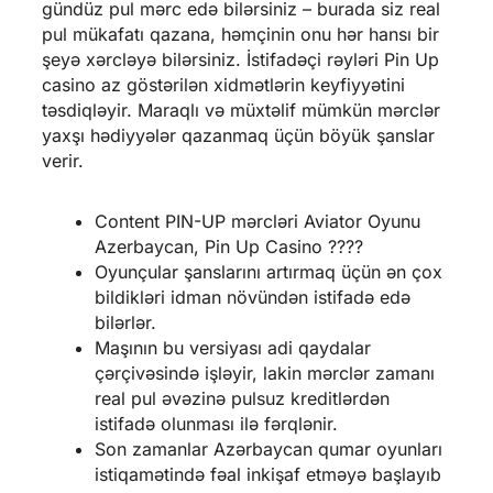
gündüz pul mərc edə bilərsiniz – burada siz real
pul mükafatı qazana, həmçinin onu hər hansı bir
şeyə xərcləyə bilərsiniz. İstifadəçi rəyləri Pin Up
casino az göstərilən xidmətlərin keyfiyyətini
təsdiqləyir. Maraqlı və müxtəlif mümkün mərclər
yaxşı hədiyyələr qazanmaq üçün böyük şanslar
verir.
Content PIN-UP mərcləri Aviator Oyunu
Azerbaycan, Pin Up Casino ????
Oyunçular şanslarını artırmaq üçün ən çox
bildikləri idman növündən istifadə edə
bilərlər.
Maşının bu versiyası adi qaydalar
çərçivəsində işləyir, lakin mərclər zamanı
real pul əvəzinə pulsuz kreditlərdən
istifadə olunması ilə fərqlənir.
Son zamanlar Azərbaycan qumar oyunları
istiqamətində fəal inkişaf etməyə başlayıb