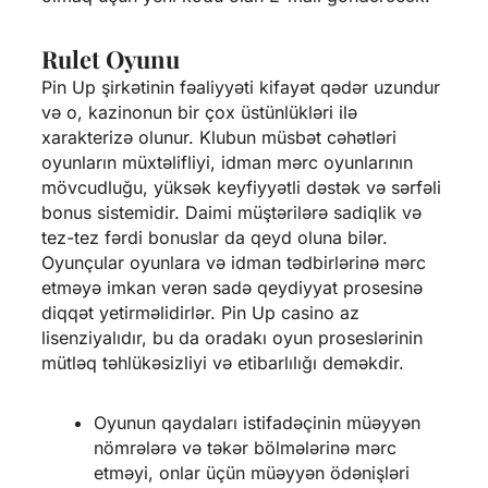
Rulet Oyunu
Pin Up şirkətinin fəaliyyəti kifayət qədər uzundur
və o, kazinonun bir çox üstünlükləri ilə
xarakterizə olunur. Klubun müsbət cəhətləri
oyunların müxtəlifliyi, idman mərc oyunlarının
mövcudluğu, yüksək keyfiyyətli dəstək və sərfəli
bonus sistemidir. Daimi müştərilərə sadiqlik və
tez-tez fərdi bonuslar da qeyd oluna bilər.
Oyunçular oyunlara və idman tədbirlərinə mərc
etməyə imkan verən sadə qeydiyyat prosesinə
diqqət yetirməlidirlər. Pin Up casino az
lisenziyalıdır, bu da oradakı oyun proseslərinin
mütləq təhlükəsizliyi və etibarlılığı deməkdir.
Oyunun qaydaları istifadəçinin müəyyən
nömrələrə və təkər bölmələrinə mərc
etməyi, onlar üçün müəyyən ödənişləri