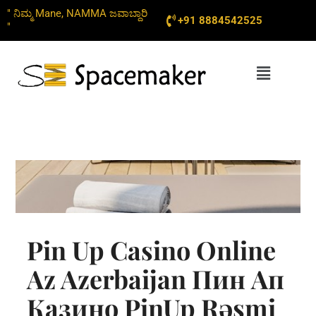
Skip
" ನಿಮ್ಮ Mane, NAMMA ಜವಾಬ್ದಾರಿ
+91 8884542525
to
"
content
Menu
Pin Up Casino Online
Az Azerbaijan Пин Ап
Казино PinUp Rəsmi