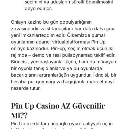
seçimini və uduşların sürətli ödənilməsini
qeyd edirlər.
Onlayn kazino bu gün populyarlığının
zirvəsindədir vəistifadəçilərə hər dəfə daha çox
yeni imkanlartəqdim edir. Ölkəmizdə qumar
oyunlarının aparıcı virtualplatforması Pin Up
onlayn kazinodur. Pin-up, seçim etmək üçün iki
rejimdə – demo və real pullaoynamaq təklif edir.
Birincisi, yenibaşlayanlar üçün, həm də müəyyən
bir oyunla tanış olanlarvə ya bu oyunlarda
bacarıqlarını artıranlarüçün uygundur. İkincisi, bir
hesaba pul qoymağı və həqiqipula mərc etməyi
nəzərdə tutur.
Pin Up Casino AZ Güvenilir
Mi??
Pin Up az-da tam hüquqlu oyun fəaliyyəti üçün