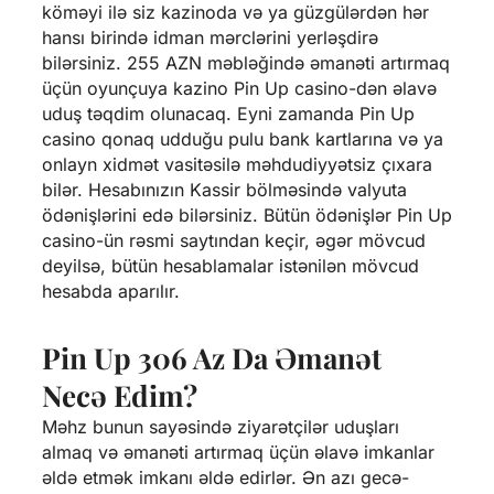
köməyi ilə siz kazinoda və ya güzgülərdən hər
hansı birində idman mərclərini yerləşdirə
bilərsiniz. 255 AZN məbləğində əmanəti artırmaq
üçün oyunçuya kazino Pin Up casino-dən əlavə
uduş təqdim olunacaq. Eyni zamanda Pin Up
casino qonaq udduğu pulu bank kartlarına və ya
onlayn xidmət vasitəsilə məhdudiyyətsiz çıxara
bilər. Hesabınızın Kassir bölməsində valyuta
ödənişlərini edə bilərsiniz. Bütün ödənişlər Pin Up
casino-ün rəsmi saytından keçir, əgər mövcud
deyilsə, bütün hesablamalar istənilən mövcud
hesabda aparılır.
Pin Up 306 Az Da Əmanət
Necə Edim?
Məhz bunun sayəsində ziyarətçilər uduşları
almaq və əmanəti artırmaq üçün əlavə imkanlar
əldə etmək imkanı əldə edirlər. Ən azı gecə-