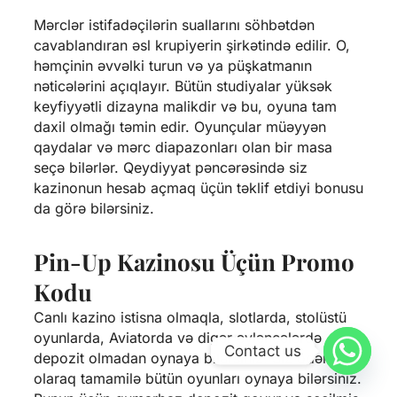
Mərclər istifadəçilərin suallarını söhbətdən
cavablandıran əsl krupiyerin şirkətində edilir. O,
həmçinin əvvəlki turun və ya püşkatmanın
nəticələrini açıqlayır. Bütün studiyalar yüksək
keyfiyyətli dizayna malikdir və bu, oyuna tam
daxil olmağı təmin edir. Oyunçular müəyyən
qaydalar və mərc diapazonları olan bir masa
seçə bilərlər. Qeydiyyat pəncərəsində siz
kazinonun hesab açmaq üçün təklif etdiyi bonusu
da görə bilərsiniz.
Pin-Up Kazinosu Üçün Promo
Kodu
Canlı kazino istisna olmaqla, slotlarda, stolüstü
oyunlarda, Aviatorda və digər əyləncələrdə
Contact us
depozit olmadan oynaya bilərsiniz. Siz ödənişli
olaraq tamamilə bütün oyunları oynaya bilərsiniz.