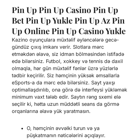
Pin Up Pin Up Casino Pin Up
Bet Pin Up Yukle Pin Up Az Pin
Up Online Pin Up Casino Yukle
Kazino oyunçulara müxtəlif əyləncələrə gecə-
gündüz çıxış imkanı verir. Slotlara mərc
etməkdən əlavə, siz idman bölməsindən istifadə
edə bilərsiniz. Futbol, xokkey və tennis də daxil
olmaqla, hər gün müxtəlif fənlər üzrə yüzlərlə
tədbir keçirilir. Siz həmçinin yüksək əmsallarla
eSports-a da mərc edə bilərsiniz. Sayt yaxşı
optimallaşdırılıb, ona görə də interfeysi yükləmək
minimum vaxt tələb edir. Saytın rəng sxemi elə
seçilir ki, hətta uzun müddətli seans da görmə
orqanlarına əlavə yük yaratmasın.
O, həmçinin əvvəlki turun və ya
püşkatmanın nəticələrini açıqlayır.