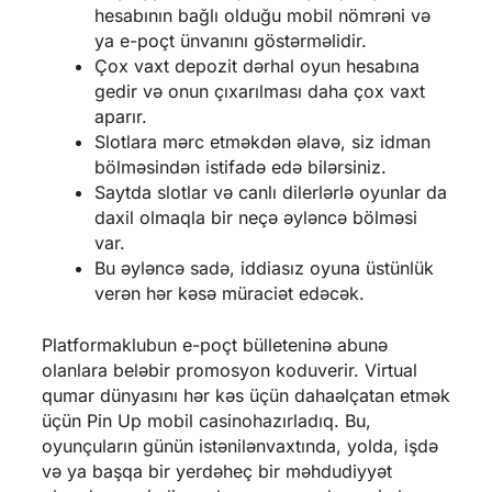
hesabının bağlı olduğu mobil nömrəni və
ya e-poçt ünvanını göstərməlidir.
Çox vaxt depozit dərhal oyun hesabına
gedir və onun çıxarılması daha çox vaxt
aparır.
Slotlara mərc etməkdən əlavə, siz idman
bölməsindən istifadə edə bilərsiniz.
Saytda slotlar və canlı dilerlərlə oyunlar da
daxil olmaqla bir neçə əyləncə bölməsi
var.
Bu əyləncə sadə, iddiasız oyuna üstünlük
verən hər kəsə müraciət edəcək.
Platformaklubun e-poçt bülleteninə abunə
olanlara beləbir promosyon koduverir. Virtual
qumar dünyasını hər kəs üçün dahaəlçatan etmək
üçün Pin Up mobil casinohazırladıq. Bu,
oyunçuların günün istənilənvaxtında, yolda, işdə
və ya başqa bir yerdəheç bir məhdudiyyət