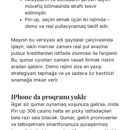
müvafiq bölməsində ətraflı təsvir
edilmişdir.
Pin-up, seçim etmək üçün iki rejimdə –
demo və real pullaoynamaq təklif edir.
Maşının bu versiyası adi qaydalar çərçivəsində
işləyir, lakin mərclər zamanı real pul əvəzinə
pulsuz kreditlərdən istifadə olunması ilə fərqlənir.
Bu, qumar oyunları zamanı vəsait itirmək riskini
aradan qaldırır. Demo rejimi sizə ən yaxşı
strategiyanı tapmağa və ya sadəcə öz bəxtinizi
sınamağa imkan verir.
IPhone da proqramı yukle
Əgər siz qumar oynamaq xoşunuza gəlirsə, onda
Pin Up 306 casino hətta ən picky istifadəçiləri
belə razı sala biləcək. Qumar, gəlirli promoserlər
və tətbiqetməni smartfonunuza quraşdırmaq