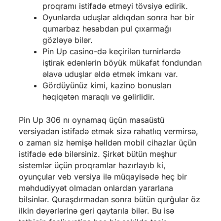
proqramı istifadə etməyi tövsiyə edirik.
Oyunlarda uduşlar aldıqdan sonra hər bir
qumarbaz hesabdan pul çıxarmağı
gözləyə bilər.
Pin Up casino-də keçirilən turnirlərdə
iştirak edənlərin böyük mükafat fondundan
əlavə uduşlar əldə etmək imkanı var.
Gördüyünüz kimi, kazino bonusları
həqiqətən maraqlı və gəlirlidir.
Pin Up 306 nı oynamaq üçün masaüstü
versiyadan istifadə etmək sizə rahatlıq vermirsə,
o zaman siz həmişə həlldən mobil cihazlar üçün
istifadə edə bilərsiniz. Şirkət bütün məşhur
sistemlər üçün proqramlar hazırlayıb ki,
oyunçular veb versiya ilə müqayisədə heç bir
məhdudiyyət olmadan onlardan yararlana
bilsinlər. Quraşdırmadan sonra bütün qurğular öz
ilkin dəyərlərinə geri qaytarıla bilər. Bu isə