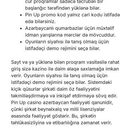
cür proqramlar sadəcə təcrübəli bir
başlanğıc tərəfindən yüklənə bilər.
Pin Up promo kod yalnız cari kodu istifadə
edə bilərsiniz.
Azərbaycanlı qumarbazlar üçün müxtəlif
idman yarışlarına mərclər də mövcuddur.
Oyunların siyahısı ilə tanış olmaq üçün
istifadəçi demo rejimini seçə bilər.
Sayt və ya yüklənə bilən proqram vasitəsilə rahat
giriş sizə kazino ilə daim əlaqə saxlamağa imkan
verir. Oyunların siyahısı ilə tanış olmaq üçün
istifadəçi demo rejimini seçə bilər. Sistemdəki
kiçik qüsurlar şirkəti daim öz fəaliyyətini
təkmilləşdirməyə və inkişaf etdirməyə sövq edir.
Pin Up casino azerbaycan fəaliyyəti qanunidir,
çünki şirkət beynəlxalq və milli lisenziyalar
əsasında fəaliyyət göstərir. Bu, şirkətin
təhlükəsizliyinə və etibarlılığına zəmanət verir.