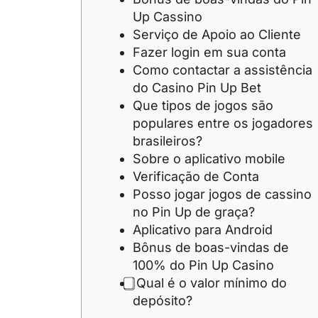
Up Cassino
Serviço de Apoio ao Cliente
Fazer login em sua conta
Como contactar a assistência
do Casino Pin Up Bet
Que tipos de jogos são
populares entre os jogadores
brasileiros?
Sobre o aplicativo mobile
Verificação de Conta
Posso jogar jogos de cassino
no Pin Up de graça?
Aplicativo para Android
Bônus de boas-vindas de
100% do Pin Up Casino
⃣ Qual é o valor mínimo do
depósito?