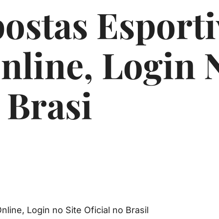
ostas Esporti
nline, Login N
 Brasi
ine, Login no Site Oficial no Brasil