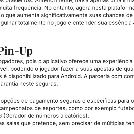
 brasileiros. Anteriormente, havia apenas uma lin
muita frequência. No entanto, agora nesta plataform
o que aumenta significativamente suas chances de 
rgulhar totalmente no jogo e entender sua essência
 Pin-Up
adores, pois o aplicativo oferece uma experiência i
óvel, podendo o jogador fazer a suas apostas de qua
nas é disponibilizado para Android. A parceria com c
arantia neste seguras.
opções de pagamento seguras e específicas para o 
campeonatos de esportes, como por exemplo futebol,
(Gerador de números aleatórios).
as salas que pretende, sem precisar de múltiplas ten