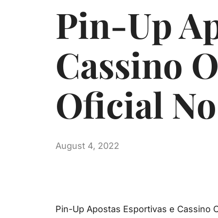
Pin-Up Ap
Cassino O
Oficial No
August 4, 2022
Pin-Up Apostas Esportivas e Cassino Onl