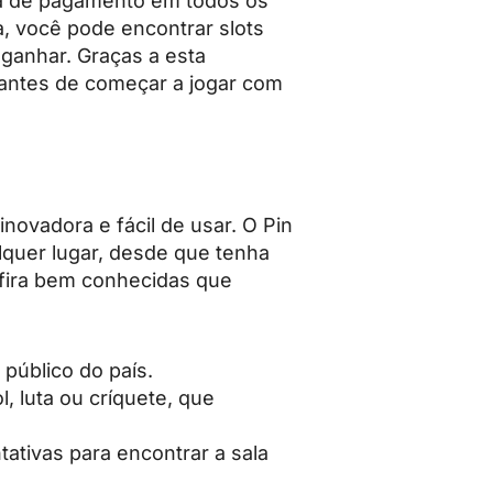
ha de pagamento em todos os
a, você pode encontrar slots
ganhar. Graças a esta
 antes de começar a jogar com
novadora e fácil de usar. O Pin
lquer lugar, desde que tenha
onfira bem conhecidas que
público do país.
 luta ou críquete, que
tativas para encontrar a sala