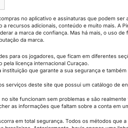
compras no aplicativo e assinaturas que podem ser a
 a recursos adicionais, conteúdo e muito mais. A P
iderar a marca de confiança. Mas há mais, o uso de 
putação da marca.
des para os jogadores, que ficam em diferentes seç
 pela licença internacional Curaçao.
a instituição que garante a sua segurança e também
 serviços deste site que possui um catálogo de e
s no site funcionam sem problemas e são realmente 
cher as informações que faltam sobre a conta em um
anscorra em total segurança. Todos os métodos que 