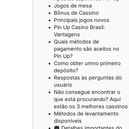
Jogos de mesa
Bônus de Cassino
Principais jogos novos
Pin Up Casino Brasil:
Vantagens
Quais métodos de
pagamento são aceitos no
Pin Up?
Como obter umno primeiro
depósito?
Respostas às perguntas do
usuário
Não consegue encontrar o
que está procurando? Aqui
estão os 3 melhores cassinos
Métodos de levantamento
disponíveis
Detalhes importantes do