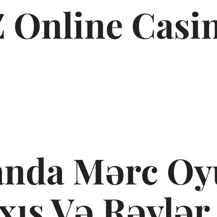
Online Casin
anda Mərc Oy
xış Və Rəylər