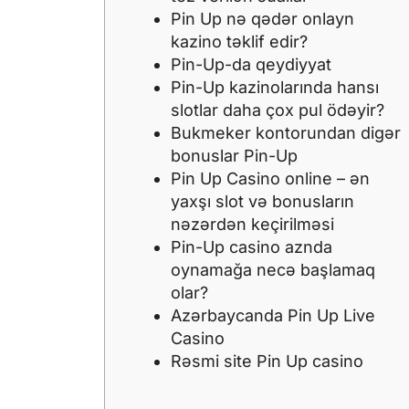
Pin Up nə qədər onlayn
kazino təklif edir?
Pin-Up-da qeydiyyat
Pin-Up kazinolarında hansı
slotlar daha çox pul ödəyir?
Bukmeker kontorundan digər
bonuslar Pin-Up
Pin Up Casino online – ​​ən
yaxşı slot və bonusların
nəzərdən keçirilməsi
Pin-Up casino aznda
oynamağa necə başlamaq
olar?
Azərbaycanda Pin Up Live
Casino
Rəsmi site Pin Up casino