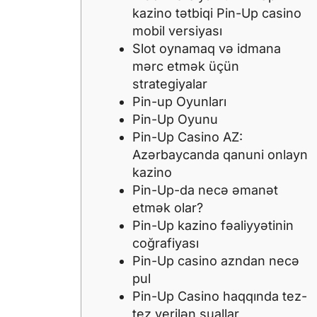
kazino tətbiqi Pin-Up casino
mobil versiyası
Slot oynamaq və idmana
mərc etmək üçün
strategiyalar
Pin-up Oyunları
Pin-Up Oyunu
Pin-Up Casino AZ:
Azərbaycanda qanuni onlayn
kazino
Pin-Up-da necə əmanət
etmək olar?
Pin-Up kazino fəaliyyətinin
coğrafiyası
Pin-Up casino azndan necə
pul
Pin-Up Casino haqqında tez-
tez verilən suallar