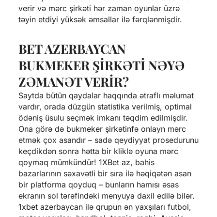
verir və mərc şirkəti hər zaman oyunlar üzrə
təyin etdiyi yüksək əmsallar ilə fərqlənmişdir.
BET AZERBAYCAN
BUKMEKER ŞİRKƏTİ NƏYƏ
ZƏMANƏT VERİR?
Saytda bütün qaydalar haqqında ətraflı məlumat
vardır, orada düzgün statistika verilmiş, optimal
ödəniş üsulu seçmək imkanı təqdim edilmişdir.
Ona görə də bukmeker şirkətinfə onlayn mərc
etmək çox asandır – sadə qeydiyyat prosedurunu
keçdikdən sonra hətta bir kliklə oyuna mərc
qoymaq mümkündür! 1XBet az, bahis
bazarlarının səxavətli bir sıra ilə həqiqətən asan
bir platforma qoyduq – bunların hamısı əsas
ekranın sol tərəfindəki menyuya daxil edilə bilər.
1xbet azerbaycan ilə qrupun ən yaxşıları futbol, ​​