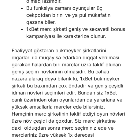
olmaq lazımdır.
Bu funksiya zamanı oyunçular üç
cekpotdan birini və ya pul mükafatını
qazana bilər.
1xBet mərc şirkəti geniş və səxavətli bonus
kampaniyası ilə xarakterizə olunur.
Fəaliyyət göstərən bukmeyker şirkətlərini
digərləri ilə müqayisə edərkən diqqət verilməsi
gərəkən halardan biri mərclər üzrə təklif olunan
geniş seçim növlərinin olmasıdır. Bu cəhəti
nəzərə alaraq deyə bilərik ki, 1xBet bukmeyker
şirkəti bu baxımdan çox öndədir və geniş çeşidli
idman növləri seçimləri edir. Bundan siz 1xBet
canlı üzərindən olan oyunlardan da yararlana və
yüksək əmsallarla mərclər edə bilərsiniz.
Həmçinin mərc şirkətinin təklif etdiyi oyun növləri
üzrə növ çeşidi də çoxdur. Siz mərc şirkətinə
daxil olduqdan sonra mərc seçiminiz edə və
mərcləriniz üzrə yüksək 1x dərəcəsi