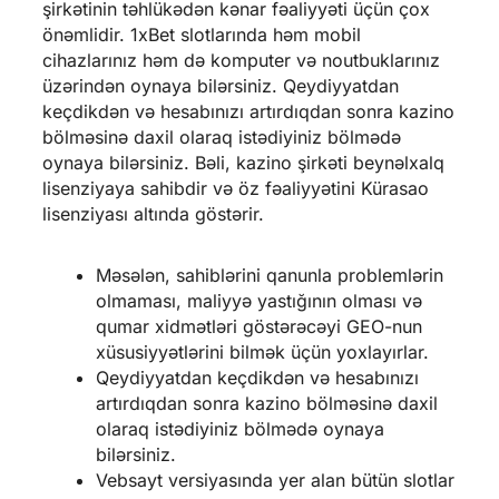
şirkətinin təhlükədən kənar fəaliyyəti üçün çox
önəmlidir. 1xBet slotlarında həm mobil
cihazlarınız həm də komputer və noutbuklarınız
üzərindən oynaya bilərsiniz. Qeydiyyatdan
keçdikdən və hesabınızı artırdıqdan sonra kazino
bölməsinə daxil olaraq istədiyiniz bölmədə
oynaya bilərsiniz. Bəli, kazino şirkəti beynəlxalq
lisenziyaya sahibdir və öz fəaliyyətini Kürasao
lisenziyası altında göstərir.
Məsələn, sahiblərini qanunla problemlərin
olmaması, maliyyə yastığının olması və
qumar xidmətləri göstərəcəyi GEO-nun
xüsusiyyətlərini bilmək üçün yoxlayırlar.
Qeydiyyatdan keçdikdən və hesabınızı
artırdıqdan sonra kazino bölməsinə daxil
olaraq istədiyiniz bölmədə oynaya
bilərsiniz.
Vebsayt versiyasında yer alan bütün slotlar