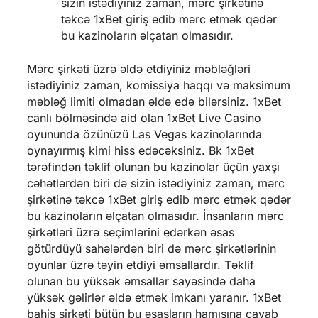
sizin istədiyiniz zaman, mərc şirkətinə
təkcə 1xBet giriş edib mərc etmək qədər
bu kazinoların əlçatan olmasıdır.
Mərc şirkəti üzrə əldə etdiyiniz məbləğləri
istədiyiniz zaman, komissiya haqqı və maksimum
məbləğ limiti olmadan əldə edə bilərsiniz. 1xBet
canlı bölməsində aid olan 1xBet Live Casino
oyununda özünüzü Las Vegas kazinolarında
oynayırmış kimi hiss edəcəksiniz. Bk 1xBet
tərəfindən təklif olunan bu kazinolar üçün yaxşı
cəhətlərdən biri də sizin istədiyiniz zaman, mərc
şirkətinə təkcə 1xBet giriş edib mərc etmək qədər
bu kazinoların əlçatan olmasıdır. İnsanların mərc
şirkətləri üzrə seçimlərini edərkən əsas
götürdüyü sahələrdən biri də mərc şirkətlərinin
oyunlar üzrə təyin etdiyi əmsallardır. Təklif
olunan bu yüksək əmsallar sayəsində daha
yüksək gəlirlər əldə etmək imkanı yaranır. 1xBet
bahis şirkəti bütün bu əsasların hamısına cavab