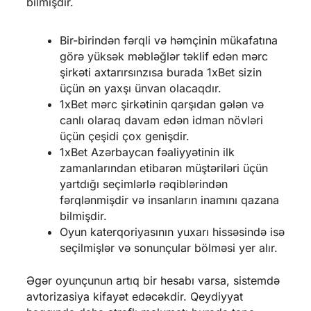
bilmişdir.
Bir-birindən fərqli və həmçinin mükafatına
görə yüksək məbləğlər təklif edən mərc
şirkəti axtarırsınzısa burada 1xBet sizin
üçün ən yaxşı ünvan olacaqdır.
1xBet mərc şirkətinin qarşıdan gələn və
canlı olaraq davam edən idman növləri
üçün çeşidi çox genişdir.
1xBet Azərbaycan fəaliyyətinin ilk
zamanlarından etibarən müştəriləri üçün
yartdığı seçimlərlə rəqiblərindən
fərqlənmişdir və insanların inamını qazana
bilmişdir.
Oyun katerqoriyasının yuxarı hissəsində isə
seçilmişlər və sonunçular bölməsi yer alır.
Əgər oyunçunun artıq bir hesabı varsa, sistemdə
avtorizasiya kifayət edəcəkdir. Qeydiyyat