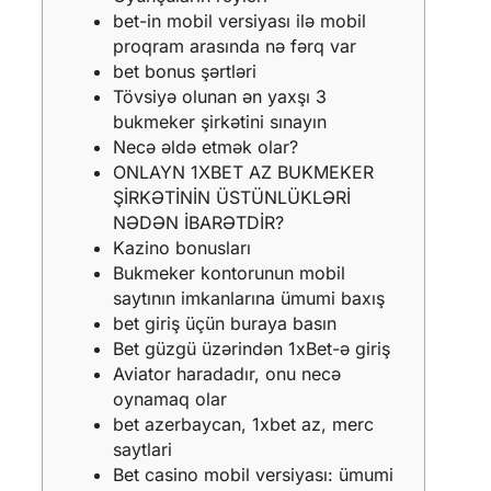
bet-in mobil versiyası ilə mobil
proqram arasında nə fərq var
bet bonus şərtləri
Tövsiyə olunan ən yaxşı 3
bukmeker şirkətini sınayın
Necə əldə etmək olar?
ONLAYN 1XBET AZ BUKMEKER
ŞİRKƏTİNİN ÜSTÜNLÜKLƏRİ
NƏDƏN İBARƏTDİR?
Kazino bonusları
Bukmeker kontorunun mobil
saytının imkanlarına ümumi baxış
bet giriş üçün buraya basın
Bet güzgü üzərindən 1xBet-ə giriş
Aviator haradadır, onu necə
oynamaq olar
bet azerbaycan, 1xbet az, merc
saytlari
Bet casino mobil versiyası: ümumi