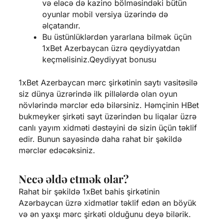
və eləcə də kazino bölməsindəki bütün
oyunlar mobil versiya üzərində də
əlçatandır.
Bu üstünlüklərdən yararlana bilmək üçün
1xBet Azerbaycan üzrə qeydiyyatdan
keçməlisiniz.Qeydiyyat bonusu
1xBet Azerbaycan mərc şirkətinin saytı vasitəsilə
siz dünya üzrərində ilk pillələrdə olan oyun
növlərində mərclər edə bilərsiniz. Həmçinin HBet
bukmeyker şirkəti sayt üzərindən bu liqalar üzrə
canlı yayım xidməti dəstəyini də sizin üçün təklif
edir. Bunun sayəsində daha rahat bir şəkildə
mərclər edəcəksiniz.
Necə əldə etmək olar?
Rahat bir şəkildə 1xBet bahis şirkətinin
Azərbaycan üzrə xidmətlər təklif edən ən böyük
və ən yaxşı mərc şirkəti olduğunu deyə bilərik.