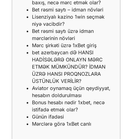
baxış, necə mərc etmək olar?
Bet rəsmi saytı – idman növləri
Lisenziyalı kazino 1win seçmək
niyə vacibdir?
Bet rəsmi saytı üzrə idman
mərclərinin növləri
Mərc şirkəti üzrə 1xBet giriş
bet azerbaycan dƏ HANSI
HADİSƏLƏRƏ ONLAYN MƏRC
ETMƏK MÜMKÜNDÜR? İDMAN
ÜZRƏ HANSI PROQNOZLARA
ÜSTÜNLÜK VERİLİR?
Aviator oynamaq üçün qeydiyyat,
hesabın doldurulması
Bonus hesabı nədir 1xbet, necə
istifadə etmək olar?
Günün ifadəsi
Mərclərə görə 1xBet canlı