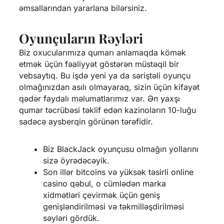
əmsallarından yararlana bilərsiniz.
Oyunçuların Rəyləri
Biz oxucularımıza qumarı anlamaqda kömək
etmək üçün fəaliyyət göstərən müstəqil bir
vebsaytıq. Bu işdə yeni ya da səriştəli oyunçu
olmağınızdan asılı olmayaraq, sizin üçün kifayət
qədər faydalı məlumatlarımız var. Ən yaxşı
qumar təcrübəsi təklif edən kazinoların 10-luğu
sadəcə aysberqin görünən tərəfidir.
Biz BlackJack oyunçusu olmağın yollarını
sizə öyrədəcəyik.
Son illər bitcoins və yüksək təsirli online
casino qəbul, o cümlədən marka
xidmətləri çevirmək üçün geniş
genişləndirilməsi və təkmilləşdirilməsi
səyləri gördük.