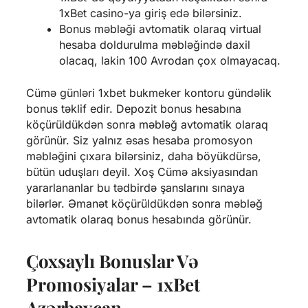
1xBet casino-ya giriş edə bilərsiniz.
Bonus məbləği avtomatik olaraq virtual
hesaba doldurulma məbləğində daxil
olacaq, lakin 100 Avrodan çox olmayacaq.
Cümə günləri 1xbet bukmeker kontoru gündəlik
bonus təklif edir. Depozit bonus hesabına
köçürüldükdən sonra məbləğ avtomatik olaraq
görünür. Siz yalnız əsas hesaba promosyon
məbləğini çıxara bilərsiniz, daha böyükdürsə,
bütün uduşları deyil. Xoş Cümə aksiyasından
yararlananlar bu tədbirdə şanslarını sınaya
bilərlər. Əmanət köçürüldükdən sonra məbləğ
avtomatik olaraq bonus hesabında görünür.
Çoxsaylı Bonuslar Və
Promosiyalar – 1xBet
Azərbaycan