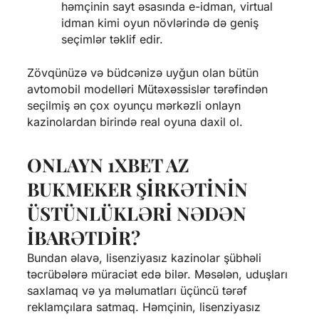
həmçinin sayt əsasında e-idman, virtual
idman kimi oyun növlərində də geniş
seçimlər təklif edir.
Zövqünüzə və büdcənizə uyğun olan bütün
avtomobil modelləri Mütəxəssislər tərəfindən
seçilmiş ən çox oyunçu mərkəzli onlayn
kazinolardan birində real oyuna daxil ol.
ONLAYN 1XBET AZ
BUKMEKER ŞİRKƏTİNİN
ÜSTÜNLÜKLƏRİ NƏDƏN
İBARƏTDİR?
Bundan əlavə, lisenziyasız kazinolar şübhəli
təcrübələrə müraciət edə bilər. Məsələn, uduşları
saxlamaq və ya məlumatları üçüncü tərəf
reklamçılara satmaq. Həmçinin, lisenziyasız