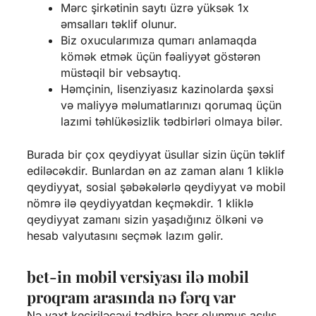
Mərc şirkətinin saytı üzrə yüksək 1x
əmsalları təklif olunur.
Biz oxucularımıza qumarı anlamaqda
kömək etmək üçün fəaliyyət göstərən
müstəqil bir vebsaytıq.
Həmçinin, lisenziyasız kazinolarda şəxsi
və maliyyə məlumatlarınızı qorumaq üçün
lazımi təhlükəsizlik tədbirləri olmaya bilər.
Burada bir çox qeydiyyat üsullar sizin üçün təklif
ediləcəkdir. Bunlardan ən az zaman alanı 1 kliklə
qeydiyyat, sosial şəbəkələrlə qeydiyyat və mobil
nömrə ilə qeydiyyatdan keçməkdir. 1 kliklə
qeydiyyat zamanı sizin yaşadığınız ölkəni və
hesab valyutasını seçmək lazım gəlir.
bet-in mobil versiyası ilə mobil
proqram arasında nə fərq var
Nə vaxt keçiriləcəyi tədbirə həsr olunmuş açılış