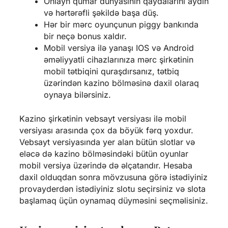
Onlayn qumar dünyasının qaydalarını aydın
və hərtərəfli şəkildə başa düş.
Hər bir mərc oyunçunun piggy bankında
bir neçə bonus xaldır.
Mobil versiya ilə yanaşı IOS və Android
əməliyyatli cihazlarınıza mərc şirkətinin
mobil tətbiqini quraşdırsanız, tətbiq
üzərindən kazino bölməsinə daxil olaraq
oynaya bilərsiniz.
Kazino şirkətinin vebsayt versiyası ilə mobil
versiyası arasında çox da böyük fərq yoxdur.
Vebsayt versiyasında yer alan bütün slotlar və
eləcə də kazino bölməsindəki bütün oyunlar
mobil versiya üzərində də əlçatandır. Hesaba
daxil olduqdan sonra mövzusuna görə istədiyiniz
provayderdən istədiyiniz slotu seçirsiniz və slota
başlamaq üçün oynamaq düyməsini seçməlisiniz.