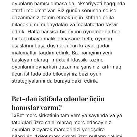
oyunların hamısı olmasa da, əksəriyyəti haqqında
ətraflı məlumat var. Biz günün sonunda nə isə
qazanmanızı təmin etmək üçün istifadə edilə
biləcək ümumi qaydaları və məsləhətləri təsvir
edirik. Hətta hansısa bir oyunu oynamaqda heç
bir təcrübəyə malik olmasanız belə, oyunun
əsaslarını başa düşmək üçün kifayət qədər
məlumatlar təqdim edirik. Biz həmçinin yeni
başlayan olaraq, müxtəlif klassik kazino
oyunlarını oynarkən qazanma şansınızı artırmaq
üçün istifadə edə biləcəyiniz bəzi oyun
strategiyalarını da buraya daxil edirik.
Bet-dən istifadə edənlər üçün
bonuslar varmı?
1xBet mərc şirkətinin tam versiya saytında və ya
tətbiqləri üzrə canlı olaraq mərc edəcəyiniz
oyunları izləyərək mərclərinizi yerləşdirə
bilərsiniz. 1xBet mərc şirkəti üzrə pulların çəkimi