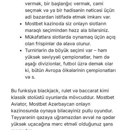
vermək, bir başlanğıc vermək, cəmi
seçmək və ya bir hadisənin nəticəsi üçün
adi bazardan istifadə etmək imkanı var.
Mostbet kazinoda siz onlayn slotların
maraqlı seçimindən həzz ala bilərsiniz.
Mükafatlara slotlarda oynamaq üçün açıq
olan frispinlər də əlavə olunur.
Turnirlərin də böyük seçimi var – həm
yüksək səviyyəli çempionatlar, həm də
aşağı divizionlar, futbol üzrə demək olar
ki, bütün Avropa ölkələrinin çempionatları
və s.
Bu funksiya blackjack, rulet və baccarat kimi
klassik stolüstü oyunlarda mövcuddur. Mostbet
Aviator, Mostbet Azərbaycan onlayn
kazinosunda oynaya biləcəyiniz pullu oyundur.
Təyyarənin qəzaya uğramazdan əvvəl nə qədər
yüksək uçacağına mərc etməli olduğunuz şans