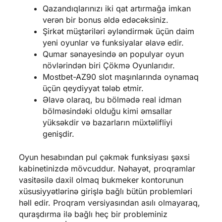
Qazandıqlarınızı iki qat artırmağa imkan
verən bir bonus əldə edəcəksiniz.
Şirkət müştəriləri əyləndirmək üçün daim
yeni oyunlar və funksiyalar əlavə edir.
Qumar sənayesində ən populyar oyun
növlərindən biri Çökmə Oyunlarıdır.
Mostbet-AZ90 slot maşınlarında oynamaq
üçün qeydiyyat tələb etmir.
Əlavə olaraq, bu bölmədə real idman
bölməsindəki olduğu kimi əmsallar
yüksəkdir və bazarların müxtəlifliyi
genişdir.
Oyun hesabından pul çəkmək funksiyası şəxsi
kabinetinizdə mövcuddur. Nəhayət, proqramlar
vasitəsilə daxil olmaq bukmeker kontorunun
xüsusiyyətlərinə girişlə bağlı bütün problemləri
həll edir. Proqram versiyasından asılı olmayaraq,
quraşdırma ilə bağlı heç bir probleminiz