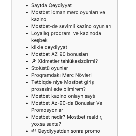
Saytda Qeydiyyat
Mostbet idman mərc oyunları və
kazino
Mostbet-də sevimli kazino oyunları
Loyallıq proqramı və kazinoda
keşbek
kliklə qeydiyyat
Mostbet AZ-90 bonusları
🔎 Xidmətlər təhlükəsizdirmi?
Stolüstü oyunlar
Proqramdakı Mərc Növləri
Tətbiqdə niyə Mostbet giriş
prosesini edə bilmirəm?
Mostbet kazino onlayn saytı
Mostbet Az-90-da Bonuslar Və
Promosyonlar
Mostbet nədir? Mostbet realdır,
yoxsa saxta?
💸 Qeydiyyatdan sonra promo