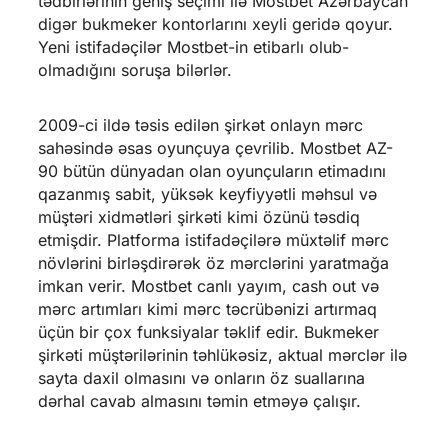
tədbirlərinin geniş seçimi ilə Mostbet Azərbaycan
digər bukmeker kontorlarını xeyli geridə qoyur.
Yeni istifadəçilər Mostbet-in etibarlı olub-
olmadığını soruşa bilərlər.
2009-ci ildə təsis edilən şirkət onlayn mərc
sahəsində əsas oyunçuya çevrilib. Mostbet AZ-
90 bütün dünyadan olan oyunçuların etimadını
qazanmış sabit, yüksək keyfiyyətli məhsul və
müştəri xidmətləri şirkəti kimi özünü təsdiq
etmişdir. Platforma istifadəçilərə müxtəlif mərc
növlərini birləşdirərək öz mərclərini yaratmağa
imkan verir. Mostbet canlı yayım, cash out və
mərc artımları kimi mərc təcrübənizi artırmaq
üçün bir çox funksiyalar təklif edir. Bukmeker
şirkəti müştərilərinin təhlükəsiz, aktual mərclər ilə
sayta daxil olmasını və onların öz suallarına
dərhal cavab almasını təmin etməyə çalışır.