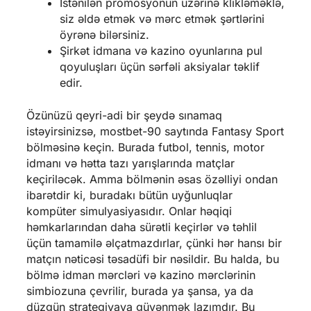
İstənilən promosyonun üzərinə klikləməklə,
siz əldə etmək və mərc etmək şərtlərini
öyrənə bilərsiniz.
Şirkət idmana və kazino oyunlarına pul
qoyuluşları üçün sərfəli aksiyalar təklif
edir.
Özünüzü qeyri-adi bir şeydə sınamaq
istəyirsinizsə, mostbet-90 saytında Fantasy Sport
bölməsinə keçin. Burada futbol, tennis, motor
idmanı və hətta tazı yarışlarında matçlar
keçiriləcək. Amma bölmənin əsas özəlliyi ondan
ibarətdir ki, buradakı bütün uyğunluqlar
kompüter simulyasiyasıdır. Onlar həqiqi
həmkarlarından daha sürətli keçirlər və təhlil
üçün tamamilə əlçatmazdırlar, çünki hər hansı bir
matçın nəticəsi təsadüfi bir nəsildir. Bu halda, bu
bölmə idman mərcləri və kazino mərclərinin
simbiozuna çevrilir, burada ya şansa, ya da
düzgün strategiyaya güvənmək lazımdır. Bu