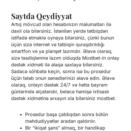
Saytda Qeydiyyat
Artıq mövcud olan hesabınızın məlumatları ilə
daxil ola bilərsiniz. İstənilən yerdə tətbiqdən
istifadə etməklə oynaya bilərsiniz, çünki bunun
üçün sizə internet və tətbiqin quraşdırıldığı
smartfon və ya planşet lazımdır. Əlavə olaraq,
sizə təsdiqlənmə lazım olduqda Mostbet-in onlay
dəstək xidməti ilə əlaqə saxlaya bilərsiniz.
Sadəcə söhbətə keçin, sonra isə bu prosedur
üçün tələb onun sənədlərinizi əlavə edin. Əlavə
olaraq, onlayn dəstək 24/7 və hətta bayram
günlərində əlçatandır, beləcə həmişə ixtisaslı
dəstək xidmətinə arxayın ola bilərsiniz
mostbet
.
Prosedur başa çatdıqdan sonra bütün
məhdudiyyətlər aradan qaldırılır.
Bir “ikiqat şans” almaq, bir handikap