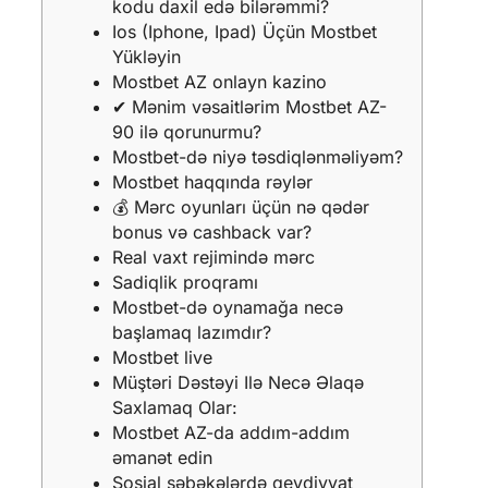
kodu daxil edə bilərəmmi?
Ios (Iphone, Ipad) Üçün Mostbet
Yükləyin
Mostbet AZ onlayn kazino
✔ Mənim vəsaitlərim Mostbet AZ-
90 ilə qorunurmu?
Mostbet-də niyə təsdiqlənməliyəm?
Mostbet haqqında rəylər
💰 Mərc oyunları üçün nə qədər
bonus və cashback var?
Real vaxt rejimində mərc
Sadiqlik proqramı
Mostbet-də oynamağa necə
başlamaq lazımdır?
Mostbet live
Müştəri Dəstəyi Ilə Necə Əlaqə
Saxlamaq Olar:
Mostbet AZ-da addım-addım
əmanət edin
Sosial şəbəkələrdə qeydiyyat