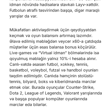
idman növündə hadisələrə stavkalı Layv-xəttdir.
Futbolun ətraflı təsvirindən başqa, digər maraqlı
yarışlar da var.
Mükafatları aktivləşdirmək üçün qeydiyyatdan
keçmək və oyun balansını artırmaq lazımdır.
Əlavə edilmiş məbləğdən veycer x60-a çatdıqda
müştərilər üçün əsas balansa bonus köçürülür.
Live-games və “Virtual idman” bölmələrində isə
qoyulmuş məbləğin yalnız 10%-i hesaba alınır.
Canlı-xətdə əsasən futbol, xokkey, tennis,
basketbol, voleybol, futzal və handbol oyunları
təqdim edilmişdir. Canlıda həmçinin stolüstü-
tennis, bilyard, boks və kiberidmanda mərclər
etmək olar. Burada oyunçular Counter-Strike,
Dota 2, League of Legends, Valorant yarışlarında
və başqa populyar kompüter oyunlarında
mərclər edə bilərlər.