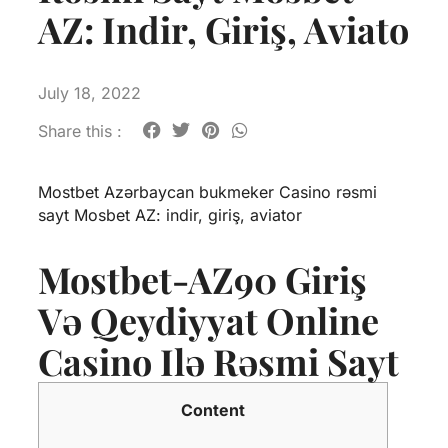
AZ: Indir, Giriş, Aviato
July 18, 2022
Share this :
Mostbet Azərbaycan bukmeker Casino rəsmi
sayt Мosbet AZ: indir, giriş, aviator
Mostbet-AZ90 Giriş
Və Qeydiyyat Online
Casino Ilə Rəsmi Sayt
Content