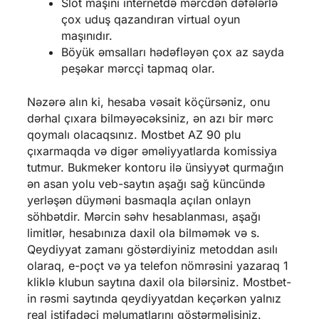
Slot maşını internetdə mərcdən dəfələrlə
çox uduş qazandıran virtual oyun
maşınıdır.
Böyük əmsalları hədəfləyən çox az sayda
peşəkar mərcçi tapmaq olar.
Nəzərə alın ki, hesaba vəsait köçürsəniz, onu
dərhal çıxara bilməyəcəksiniz, ən azı bir mərc
qoymalı olacaqsınız. Mostbet AZ 90 plu
çıxarmaqda və digər əməliyyatlarda komissiya
tutmur. Bukmeker kontoru ilə ünsiyyət qurmağın
ən asan yolu veb-saytın aşağı sağ küncündə
yerləşən düyməni basmaqla açılan onlayn
söhbətdir. Mərcin səhv hesablanması, aşağı
limitlər, hesabınıza daxil ola bilməmək və s.
Qeydiyyat zamanı göstərdiyiniz metoddan asılı
olaraq, e-poçt və ya telefon nömrəsini yazaraq 1
kliklə klubun saytına daxil ola bilərsiniz. Mostbet-
in rəsmi saytında qeydiyyatdan keçərkən yalnız
real istifadəçi məlumatlarını göstərməlisiniz.