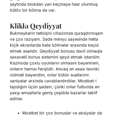
saytında blokdan yan keçməyə həsr olunmuş
bütöv bir bölmə də var.
Kliklə Qeydiyyat
Bukmeykerin tətbiqini cihazımda quraşdırmışam
və çox razıyam. Sadə menyu sayəsində hətta
kiçik ekranlarda belə bölmələr arasında keçid
etmək asandır. Qeydiyyat bonusu daxil olmaqla
səxavətli bonus sistemini qeyd etmək istərdim.
Kazinoda çoxlu oyunların olmasını bəyənirəm,
onların hamısı fərqlidir. Ancaq ən əsası texniki
xidməti bəyəndim, onlar bütün suallarımı
saniyələr ərzində cavablandırdılar. Mostbet-i
tapdığım üçün şadam, çünki onlar futbolda ən
yaxşı əmsallarla geniş çeşiddə bazarlar təklif
edirlər.
Mostbet bir çox bonuslar və aksiyalar da