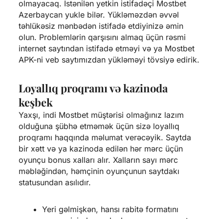
olmayacaq. İstənilən yetkin istifadəçi Mostbet
Azerbaycan yukle bilər. Yükləməzdən əvvəl
təhlükəsiz mənbədən istifadə etdiyinizə əmin
olun. Problemlərin qarşısını almaq üçün rəsmi
internet saytından istifadə etməyi və ya Mostbet
APK-ni veb saytımızdan yükləməyi tövsiyə edirik.
Loyallıq proqramı və kazinoda
keşbek
Yaxşı, indi Mostbet müştərisi olmağınız lazım
olduğuna şübhə etməmək üçün sizə loyallıq
proqramı haqqında məlumat verəcəyik. Saytda
bir xətt və ya kazinoda edilən hər mərc üçün
oyunçu bonus xalları alır. Xalların sayı mərc
məbləğindən, həmçinin oyunçunun saytdakı
statusundan asılıdır.
Yeri gəlmişkən, hansı rabitə formatını