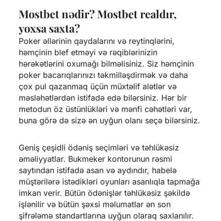
Mostbet nədir? Mostbet realdır,
yoxsa saxta?
Poker əllərinin qaydalarını və reytinqlərini,
həmçinin blef etməyi və rəqiblərinizin
hərəkətlərini oxumağı bilməlisiniz. Siz həmçinin
poker bacarıqlarınızı təkmilləşdirmək və daha
çox pul qazanmaq üçün müxtəlif alətlər və
məsləhətlərdən istifadə edə bilərsiniz. Hər bir
metodun öz üstünlükləri və mənfi cəhətləri var,
buna görə də sizə ən uyğun olanı seçə bilərsiniz.
Geniş çeşidli ödəniş seçimləri və təhlükəsiz
əməliyyatlar. Bukmeker kontorunun rəsmi
saytından istifadə asan və aydındır, habelə
müştərilərə istədikləri oyunları asanlıqla tapmağa
imkan verir. Bütün ödənişlər təhlükəsiz şəkildə
işlənilir və bütün şəxsi məlumatlar ən son
şifrələmə standartlarına uyğun olaraq saxlanılır.