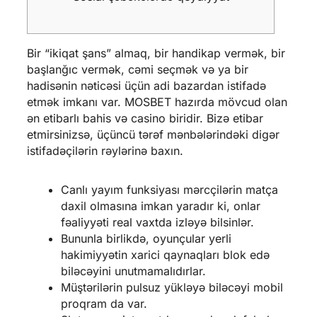
Bir “ikiqat şans” almaq, bir handikap vermək, bir
başlanğıc vermək, cəmi seçmək və ya bir
hadisənin nəticəsi üçün adi bazardan istifadə
etmək imkanı var. MOSBET hazırda mövcud olan
ən etibarlı bahis və casino biridir. Bizə etibar
etmirsinizsə, üçüncü tərəf mənbələrindəki digər
istifadəçilərin rəylərinə baxın.
Canlı yayım funksiyası mərcçilərin matça
daxil olmasına imkan yaradır ki, onlar
fəaliyyəti real vaxtda izləyə bilsinlər.
Bununla birlikdə, oyunçular yerli
hakimiyyətin xarici qaynaqları blok edə
biləcəyini unutmamalıdırlar.
Müştərilərin pulsuz yükləyə biləcəyi mobil
proqram da var.