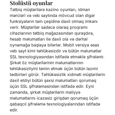
Stolüstü oyunlar
Tətbiq müştərilərə kazino oyunları, idman
mərcləri və veb saytında mövcud olan digər
funksiyaların tam çeşidinə daxil olmaq imkanı
verir. Müştərilər sadəcə olaraq proqramı
cihazlarının tətbiq mağazasından quraşdıra,
hesab məlumatları ilə daxil ola və dərhal
oynamağa başlaya bilərlər. Mobil versiya əsas
veb sayt kimi təhlükəsizdir və bütün məlumatlar
SSL texnologiyasından istifadə etməklə şifrələnir.
Şirkət öz müştərilərinin məlumatlarının
təhlükəsizliyini təmin etmək üçün bütün lazımi
tədbirləri görür. Təhlükəsizlik xidməti müştərilərin
daxil etdiyi bütün şəxsi məlumatları qorumaq
üçün SSL şifrələməsindən istifadə edir. Eyni
zamanda, şirkət müştərilərin maliyyə
məlumatlarını icazəsiz girişdən qorumaq üçün
qabaqcıl şifrələmə texnologiyalarından istifadə
edir.