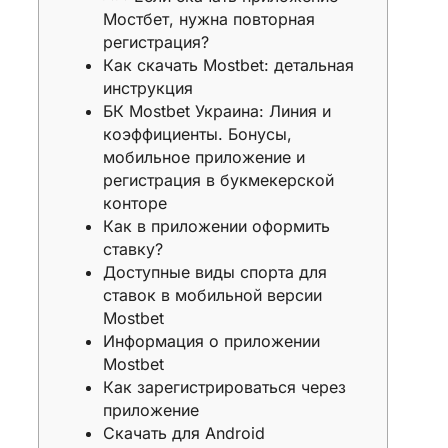
Мостбет, нужна повторная
регистрация?
Как скачать Mostbet: детальная
инструкция
БК Mostbet Украина: Линия и
коэффициенты. Бонусы,
мобильное приложение и
регистрация в букмекерской
конторе
Как в приложении оформить
ставку?
Доступные виды спорта для
ставок в мобильной версии
Mostbet
Информация о приложении
Mostbet
Как зарегистрироваться через
приложение
Скачать для Android