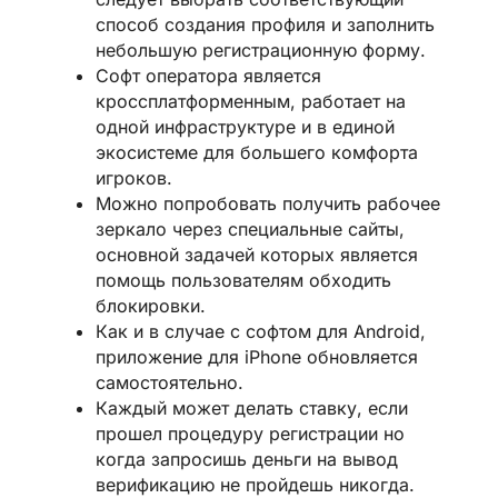
способ создания профиля и заполнить
небольшую регистрационную форму.
Софт оператора является
кроссплатформенным, работает на
одной инфраструктуре и в единой
экосистеме для большего комфорта
игроков.
Можно попробовать получить рабочее
зеркало через специальные сайты,
основной задачей которых является
помощь пользователям обходить
блокировки.
Как и в случае с софтом для Android,
приложение для iPhone обновляется
самостоятельно.
Каждый может делать ставку, если
прошел процедуру регистрации но
когда запросишь деньги на вывод
верификацию не пройдешь никогда.