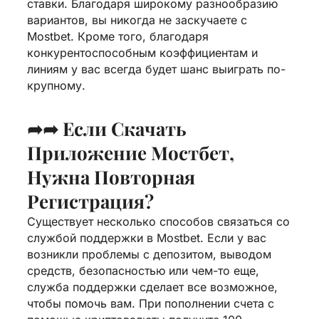
ставки. Благодаря широкому разнообразию
вариантов, вы никогда не заскучаете с
Mostbet. Кроме того, благодаря
конкурентоспособным коэффициентам и
линиям у вас всегда будет шанс выиграть по-
крупному.
➦➦ Если Скачать
Приложение Мостбет,
Нужна Повторная
Регистрация?
Существует несколько способов связаться со
службой поддержки в Mostbet. Если у вас
возникли проблемы с депозитом, выводом
средств, безопасностью или чем-то еще,
служба поддержки сделает все возможное,
чтобы помочь вам. При пополнении счета с