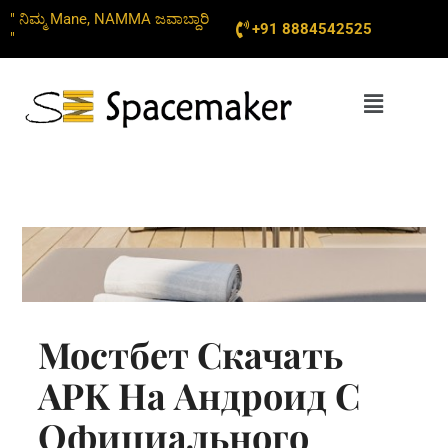
Skip
" ನಿಮ್ಮ Mane, NAMMA ಜವಾಬ್ದಾರಿ
+91 8884542525
to
"
content
Menu
Мостбет Скачать
APK На Андроид С
Официального