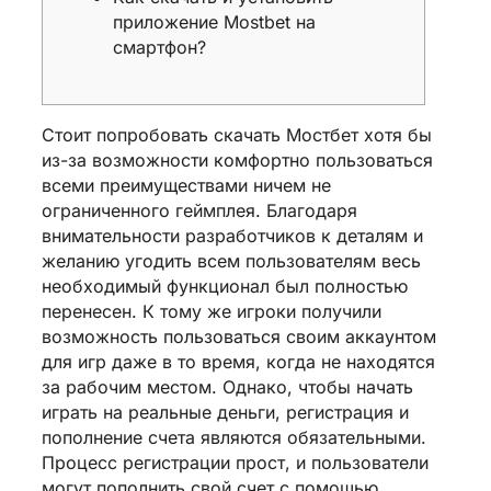
приложение Mostbet на
смартфон?
Стоит попробовать скачать Мостбет хотя бы
из-за возможности комфортно пользоваться
всеми преимуществами ничем не
ограниченного геймплея. Благодаря
внимательности разработчиков к деталям и
желанию угодить всем пользователям весь
необходимый функционал был полностью
перенесен. К тому же игроки получили
возможность пользоваться своим аккаунтом
для игр даже в то время, когда не находятся
за рабочим местом. Однако, чтобы начать
играть на реальные деньги, регистрация и
пополнение счета являются обязательными.
Процесс регистрации прост, и пользователи
могут пополнить свой счет с помощью