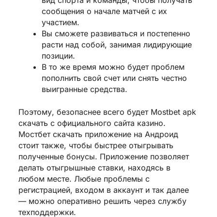
сообщения о начале матчей с их
участием.
Вы сможете развиваться и постепенно
расти над собой, занимая лидирующие
позиции.
В то же время можно будет проблем
пополнить свой счет или снять честно
выигранные средства.
Поэтому, безопаснее всего будет Mostbet apk
скачать с официального сайта казино.
Мостбет скачать приложение на Андроид
стоит также, чтобы быстрее отыгрывать
полученные бонусы. Приложение позволяет
делать отыгрышные ставки, находясь в
любом месте. Любые проблемы с
регистрацией, входом в аккаунт и так далее
— можно оперативно решить через службу
техподдержки.