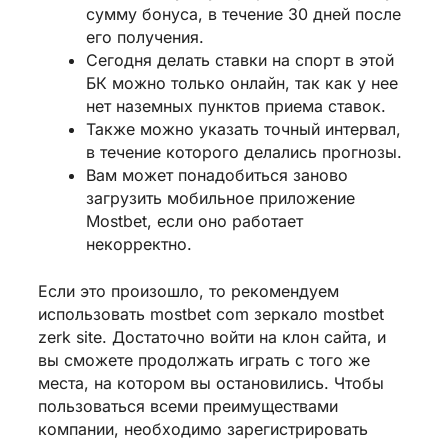
сумму бонуса, в течение 30 дней после
его получения.
Сегодня делать ставки на спорт в этой
БК можно только онлайн, так как у нее
нет наземных пунктов приема ставок.
Также можно указать точный интервал,
в течение которого делались прогнозы.
Вам может понадобиться заново
загрузить мобильное приложение
Mostbet, если оно работает
некорректно.
Если это произошло, то рекомендуем
использовать mostbet com зеркало mostbet
zerk site. Достаточно войти на клон сайта, и
вы сможете продолжать играть с того же
места, на котором вы остановились. Чтобы
пользоваться всеми преимуществами
компании, необходимо зарегистрировать