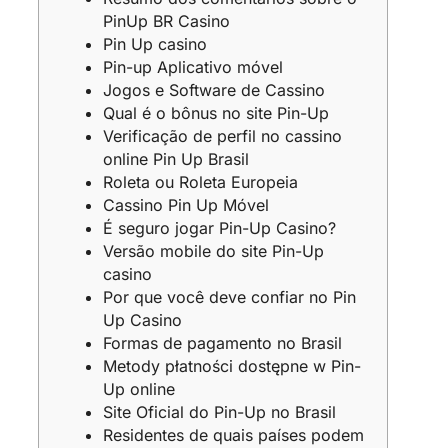
PinUp BR Casino
Pin Up casino
Pin-up Aplicativo móvel
Jogos e Software de Cassino
Qual ​​é o bônus no site Pin-Up
Verificação de perfil no cassino
online Pin Up Brasil
Roleta ou Roleta Europeia
Cassino Pin Up Móvel
É seguro jogar Pin-Up Casino?
Versão mobile do site Pin-Up
casino
Por que você deve confiar no Pin
Up Casino
Formas de pagamento no Brasil
Metody płatności dostępne w Pin-
Up online
Site Oficial do Pin-Up no Brasil
Residentes de quais países podem