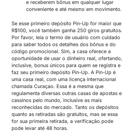
e receberem bônus em qualquer lugar
conveniente e até mesmo em movimento.
Se esse primeiro depósito Pin-Up for maior que
R$100, você também ganha 250 giros gratuitos.
Por favor, leia o termo de usuário com cuidado
para saber todos os detalhes dos bônus e do
código promocional. Sim, a casa oferece a
oportunidade de usar o dinheiro real, ofertando,
inclusive, bonus únicos para quem se registra e
faz seu primeiro depósito Pin-Up. A Pin-Up é
uma casa real, com uma licença internacional
chamada Curaçao. Essa é a mesma que
regulamenta diversas outras casas de apostas e
cassinos pelo mundo, inclusive as mais
reconhecidas do mercado. Tanto os depósitos
quanto as retiradas são gratuitos, mas se essa
for sua primeira retirada, a verificação pode
pode levar até 48 horas.