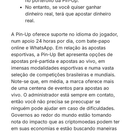
no portefólio da Pin-Up.
No entanto, se você quiser ganhar
dinheiro real, terá que apostar dinheiro
real.
A Pin-Up oferece suporte no idioma do jogador,
num apoio 24 horas por dia, com bate-papo
online e WhatsApp. Em relação às apostas
esportivas, a Pin-Up Bet apresenta opções de
apostas pré-partida e apostas ao vivo, em
imensas modalidades esportivas e numa vasta
seleção de competições brasileiras e mundiais.
Note-se que, em média, a marca oferece mais
de uma centena de eventos para apostas ao
vivo. O administrador está sempre em contato,
então você não precisa se preocupar se
ninguém pode ajudar em caso de dificuldades.
Governos ao redor do mundo estão tomando
nota do impacto que as criptomoedas podem ter
em suas economias e estão buscando maneiras