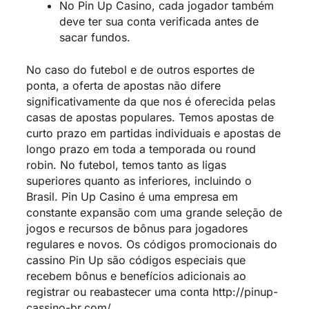
No Pin Up Casino, cada jogador também
deve ter sua conta verificada antes de
sacar fundos.
No caso do futebol e de outros esportes de
ponta, a oferta de apostas não difere
significativamente da que nos é oferecida pelas
casas de apostas populares. Temos apostas de
curto prazo em partidas individuais e apostas de
longo prazo em toda a temporada ou round
robin. No futebol, temos tanto as ligas
superiores quanto as inferiores, incluindo o
Brasil. Pin Up Casino é uma empresa em
constante expansão com uma grande seleção de
jogos e recursos de bônus para jogadores
regulares e novos. Os códigos promocionais do
cassino Pin Up são códigos especiais que
recebem bônus e benefícios adicionais ao
registrar ou reabastecer uma conta
http://pinup-
cassino-br.com/
.