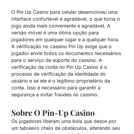
O Pin Up Casino para celular desenvolveu uma
interface confortável e agradável, o que torna o
jogo ainda mais conveniente e agradável. A
versão móvel é uma ótima opção para
jogadores em qualquer lugar e a qualquer hora.
A verificação no cassino Pin Up exige que o
jogador envie todos os documentos necessários
para o serviço de suporte do cassino. A
verificação da conta no Pin Up Casino é o
processo de verificação da identidade do
usuário e se ele é o legítimo proprietário da
conta. Isso é necessário para garantir a
segurança e evitar fraudes no cassino.
Sobre O Pin-Up Casino
Os jogadores liberam uma bola que desce por
um tabuleiro cheio de obstáculos, alterando seu