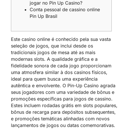
jogar no Pin Up Casino?
Conta pessoal de cassino online
Pin Up Brasil
Este casino online é conhecido pela sua vasta
seleção de jogos, que inclui desde os
tradicionais jogos de mesa até as mais
modernas slots. A qualidade gráfica e a
fidelidade sonora de cada jogo proporcionam
uma atmosfera similar à dos casinos físicos,
ideal para quem busca uma experiência
autêntica e envolvente. O Pin-Up Casino agrada
seus jogadores com uma variedade de bônus e
promoções específicas para jogos de cassino.
Estes incluem rodadas grátis em slots populares,
bônus de recarga para depósitos subsequentes,
e promoções temáticas alinhadas com novos
lançamentos de jogos ou datas comemorativas.