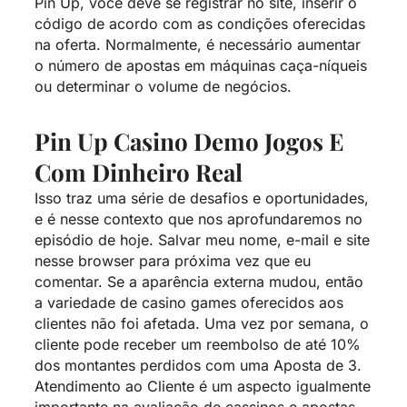
Pin Up, você deve se registrar no site, inserir o
código de acordo com as condições oferecidas
na oferta. Normalmente, é necessário aumentar
o número de apostas em máquinas caça-níqueis
ou determinar o volume de negócios.
Pin Up Casino Demo Jogos E
Com Dinheiro Real
Isso traz uma série de desafios e oportunidades,
e é nesse contexto que nos aprofundaremos no
episódio de hoje. Salvar meu nome, e-mail e site
nesse browser para próxima vez que eu
comentar. Se a aparência externa mudou, então
a variedade de casino games oferecidos aos
clientes não foi afetada. Uma vez por semana, o
cliente pode receber um reembolso de até 10%
dos montantes perdidos com uma Aposta de 3.
Atendimento ao Cliente é um aspecto igualmente
importante na avaliação de cassinos e apostas