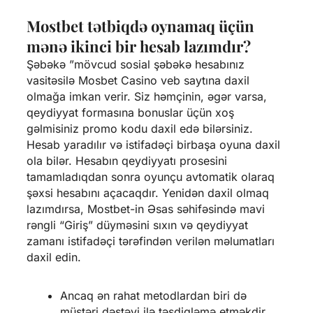
Mostbet tətbiqdə oynamaq üçün
mənə ikinci bir hesab lazımdır?
Şəbəkə ”mövcud sosial şəbəkə hesabınız
vasitəsilə Mosbet Casino veb saytına daxil
olmağa imkan verir. Siz həmçinin, əgər varsa,
qeydiyyat formasına bonuslar üçün xoş
gəlmisiniz promo kodu daxil edə bilərsiniz.
Hesab yaradılır və istifadəçi birbaşa oyuna daxil
ola bilər. Hesabın qeydiyyatı prosesini
tamamladıqdan sonra oyunçu avtomatik olaraq
şəxsi hesabını açacaqdır. Yenidən daxil olmaq
lazımdırsa, Mostbet-in Əsas səhifəsində mavi
rəngli “Giriş” düyməsini sıxın və qeydiyyat
zamanı istifadəçi tərəfindən verilən məlumatları
daxil edin.
Ancaq ən rahat metodlardan biri də
müştəri dəstəyi ilə təsdiqləmə etməkdir.