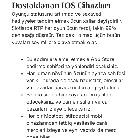
Dəstəklənən IOS Cihazları
Oyunçu statusunu artırmaq və səxavətli
hədiyyələr təqdim etmək üçün xallar dəyişdirilir.
Slotlarda RTP hər oyun üçün fərdi, lakin 99%-
dən aşağı düşmür. Tez daxil olmaq üçün bütün
yuvaları sevimlilərə əlavə etmək olar.
Bu addımlara əməl etməklə App Store
endirmə səhifəsinə yönləndiriləcəksiniz.
Hər idman növünün özünün ayrıca səhifəsi
var ki, burada gələcək hadisələr, əmsallar
və bazarlar barədə məlumat qeyd olunur.
Beləcə siz bu hadisəyə ani çıxış əldə
edəcəksiniz və cari əmsalları və cari
bazarları izləyə biləcəksiniz.
Hər bir Mostbet istifadəçisi mobil
cihazlarından tətbiq vasitəsilə canlı
mərcləri izləyə və eyni vaxtda da mərc
qoya bilər.