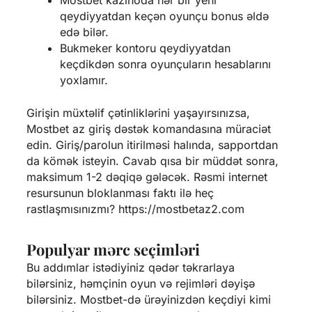
qeydiyyatdan keçən oyunçu bonus əldə
edə bilər.
Bukmeker kontoru qeydiyyatdan
keçdikdən sonra oyunçuların hesablarını
yoxlamır.
Girişin müxtəlif çətinliklərini yaşayırsınızsa,
Mostbet az giriş dəstək komandasına müraciət
edin. Giriş/parolun itirilməsi halında, sapportdan
da kömək isteyin. Cavab qısa bir müddət sonra,
maksimum 1-2 dəqiqə gələcək. Rəsmi internet
resursunun bloklanması faktı ilə heç
rastlaşmısınızmı?
https://mostbetaz2.com
Populyar mərc seçimləri
Bu addımlar istədiyiniz qədər təkrarlaya
bilərsiniz, həmçinin oyun və rejimləri dəyişə
bilərsiniz. Mostbet-də ürəyinizdən keçdiyi kimi