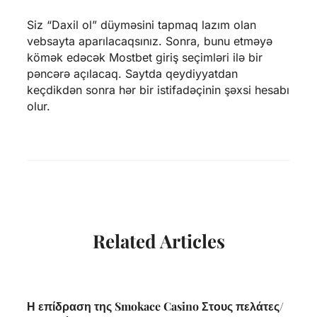
Siz “Daxil ol” düyməsini tapmaq lazım olan
vebsayta aparılacaqsınız. Sonra, bunu etməyə
kömək edəcək Mostbet giriş seçimləri ilə bir
pəncərə açılacaq. Saytda qeydiyyatdan
keçdikdən sonra hər bir istifadəçinin şəxsi hesabı
olur.
Related Articles
Η επίδραση της Smokace Casino Στους πελάτες/