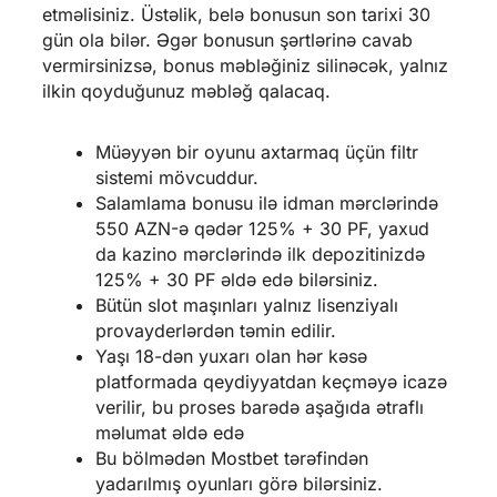
etməlisiniz. Üstəlik, belə bonusun son tarixi 30
gün ola bilər. Əgər bonusun şərtlərinə cavab
vermirsinizsə, bonus məbləğiniz silinəcək, yalnız
ilkin qoyduğunuz məbləğ qalacaq.
Müəyyən bir oyunu axtarmaq üçün filtr
sistemi mövcuddur.
Salamlama bonusu ilə idman mərclərində
550 AZN-ə qədər 125% + 30 PF, yaxud
da kazino mərclərində ilk depozitinizdə
125% + 30 PF əldə edə bilərsiniz.
Bütün slot maşınları yalnız lisenziyalı
provayderlərdən təmin edilir.
Yaşı 18-dən yuxarı olan hər kəsə
platformada qeydiyyatdan keçməyə icazə
verilir, bu proses barədə aşağıda ətraflı
məlumat əldə edə
Bu bölmədən Mostbet tərəfindən
yadarılmış oyunları görə bilərsiniz.