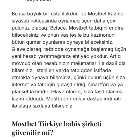
Bu isə böyük bir üstünlükdür, bu Mostbet kazino
siyasəti nəticəsində oynamaq üçün daha çox
pulunuz olacaq. Beləcə, Mostbet tətbiqini endirə
biləcəksiniz və onun vasitəsilə bu kazinonun
bütün qumar oyunlarını oynaya biləcəksiniz.
Əlavə olaraq, tətbiqdə oynamağa başlamaq üçün
yeni hesab yaratmağınıza ehtiyac yoxdur. Artıq
mövcud olan hesabınızın məlumatları ilə daxil ola
bilərsiniz. İstənilən yerdə tətbiqdən istifadə
etməklə oynaya bilərsiniz, çünki bunun üçün sizə
internet və tətbiqin quraşdırıldığı smartfon və ya
planşet lazımdır. Əlavə olaraq, sizə təsdiqlənmə
lazım olduqda Mostbet-in onlay dəstək xidməti
ilə əlaqə saxlaya bilərsiniz.
Mostbet Türkiye bahis şirketi
güvenilir mi?