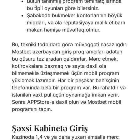
Bütün tanınmış proqram təminatçılarında
bu tipli oyunları görə bilərsiniz.
Şəbəkədə bukmeker kontorlarının böyük
miqdarı, və əla reputasiyaya malik etibarlı
məkan həmişə müvəffəq olmur.
Bu, texniki tədbirlərə görə müvəqqəti nasazlıqdır.
Mostbet azerbaycan giriş proqramçıları adətən
bu qüsuru tez aradan qaldırırlar. Mərc etmək,
kotirovkalara baxmaq və sayta daxil ola
bilməməklə üzləşməmək üçün mobil proqram
yükləmək lazımdır. Hər bir peşəkar bahisçinin
telefonunda belə bir proqram var. Bu rahatdır və
istənilən vaxt pul üçün oynamağa imkan verir.
Sonra APPStore-a daxil olun və Mostbet mobil
proqramını tapın.
Şəxsi Kabinetə Giriş
Kazinoda 1,4 və ya daha yuxarı əmsalla mərc