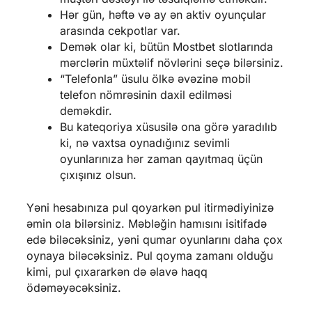
Hər gün, həftə və ay ən aktiv oyunçular
arasında cekpotlar var.
Demək olar ki, bütün Mostbet slotlarında
mərclərin müxtəlif növlərini seçə bilərsiniz.
“Telefonla” üsulu ölkə əvəzinə mobil
telefon nömrəsinin daxil edilməsi
deməkdir.
Bu kateqoriya xüsusilə ona görə yaradılıb
ki, nə vaxtsa oynadığınız sevimli
oyunlarınıza hər zaman qayıtmaq üçün
çıxışınız olsun.
Yəni hesabınıza pul qoyarkən pul itirmədiyinizə
əmin ola bilərsiniz. Məbləğin hamısını isitifadə
edə biləcəksiniz, yəni qumar oyunlarını daha çox
oynaya biləcəksiniz. Pul qoyma zamanı olduğu
kimi, pul çıxararkən də əlavə haqq
ödəməyəcəksiniz.