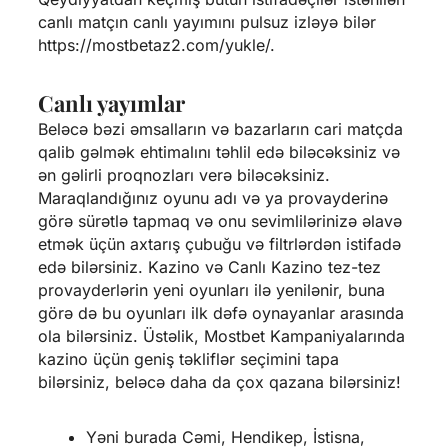
canlı matçın canlı yayımını pulsuz izləyə bilər
https://mostbetaz2.com/yukle/
.
Canlı yayımlar
Beləcə bəzi əmsalların və bazarların cari matçda
qalib gəlmək ehtimalını təhlil edə biləcəksiniz və
ən gəlirli proqnozları verə biləcəksiniz.
Maraqlandığınız oyunu adı və ya provayderinə
görə sürətlə tapmaq və onu sevimlilərinizə əlavə
etmək üçün axtarış çubuğu və filtrlərdən istifadə
edə bilərsiniz. Kazino və Canlı Kazino tez-tez
provayderlərin yeni oyunları ilə yenilənir, buna
görə də bu oyunları ilk dəfə oynayanlar arasında
ola bilərsiniz. Üstəlik, Mostbet Kampaniyalarında
kazino üçün geniş təkliflər seçimini tapa
bilərsiniz, beləcə daha da çox qazana bilərsiniz!
Yəni burada Cəmi, Hendikep, İstisna,