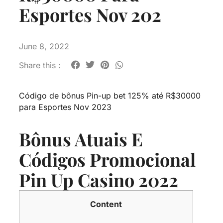
Esportes Nov 202
June 8, 2022
Share this :
Código de bônus Pin-up bet 125% até R$30000
para Esportes Nov 2023
Bônus Atuais E
Códigos Promocional
Pin Up Casino 2022
Content