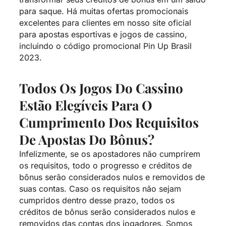
para saque. Há muitas ofertas promocionais
excelentes para clientes em nosso site oficial
para apostas esportivas e jogos de cassino,
incluindo o código promocional Pin Up Brasil
2023.
Todos Os Jogos Do Cassino
Estão Elegíveis Para O
Cumprimento Dos Requisitos
De Apostas Do Bônus?
Infelizmente, se os apostadores não cumprirem
os requisitos, todo o progresso e créditos de
bônus serão considerados nulos e removidos de
suas contas. Caso os requisitos não sejam
cumpridos dentro desse prazo, todos os
créditos de bônus serão considerados nulos e
removidos das contas dos jogadores. Somos