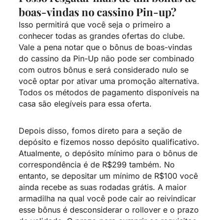
boas-vindas no cassino Pin-up?
Isso permitirá que você seja o primeiro a
conhecer todas as grandes ofertas do clube.
Vale a pena notar que o bônus de boas-vindas
do cassino da Pin-Up não pode ser combinado
com outros bônus e será considerado nulo se
você optar por ativar uma promoção alternativa.
Todos os métodos de pagamento disponíveis na
casa são elegíveis para essa oferta.
Depois disso, fomos direto para a seção de
depósito e fizemos nosso depósito qualificativo.
Atualmente, o depósito mínimo para o bônus de
correspondência é de R$299 também. No
entanto, se depositar um mínimo de R$100 você
ainda recebe as suas rodadas grátis. A maior
armadilha na qual você pode cair ao reivindicar
esse bônus é desconsiderar o rollover e o prazo