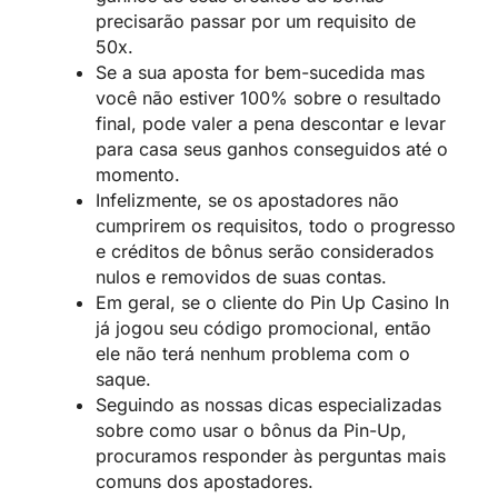
precisarão passar por um requisito de
50x.
Se a sua aposta for bem-sucedida mas
você não estiver 100% sobre o resultado
final, pode valer a pena descontar e levar
para casa seus ganhos conseguidos até o
momento.
Infelizmente, se os apostadores não
cumprirem os requisitos, todo o progresso
e créditos de bônus serão considerados
nulos e removidos de suas contas.
Em geral, se o cliente do Pin Up Casino In
já jogou seu código promocional, então
ele não terá nenhum problema com o
saque.
Seguindo as nossas dicas especializadas
sobre como usar o bônus da Pin-Up,
procuramos responder às perguntas mais
comuns dos apostadores.