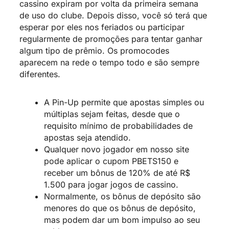
cassino expiram por volta da primeira semana
de uso do clube. Depois disso, você só terá que
esperar por eles nos feriados ou participar
regularmente de promoções para tentar ganhar
algum tipo de prêmio. Os promocodes
aparecem na rede o tempo todo e são sempre
diferentes.
A Pin-Up permite que apostas simples ou
múltiplas sejam feitas, desde que o
requisito mínimo de probabilidades de
apostas seja atendido.
Qualquer novo jogador em nosso site
pode aplicar o cupom PBETS150 e
receber um bônus de 120% de até R$
1.500 para jogar jogos de cassino.
Normalmente, os bônus de depósito são
menores do que os bônus de depósito,
mas podem dar um bom impulso ao seu