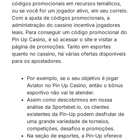
códigos promocionais em recursos temáticos,
ou se você for um jogador ativo, em seu correio.
Com a ajuda de códigos promocionais, a
administração do cassino incentiva jogadores
leais. Para conseguir um código promocional do
Pin Up Casino, é só acessar o site e visitar a
página de promoções. Tanto em esportes
quanto no cassino, há várias ofertas disponíveis
para os apostadores.
Por exemplo, se o seu objetivo é jogar
Aviator no Pin Up Casino, então o bônus
esportivo não vai te atender.
Assim como descobrimos em nossa
análise da Sportsbet.io, os clientes
existentes da Pin-Up podem desfrutar de
uma grande variedade de torneios,
competições, desafios e promoções.
Na seção de esportes, a Pin-Up oferece