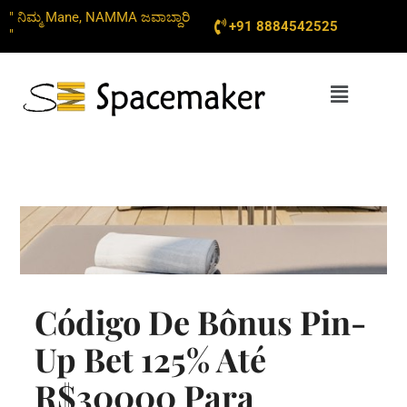
Skip
" ನಿಮ್ಮ Mane, NAMMA ಜವಾಬ್ದಾರಿ
+91 8884542525
to
"
content
Menu
Código De Bônus Pin-
Up Bet 125% Até
R$30000 Para