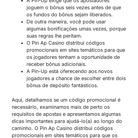
A Pin-Up exige que os apostadores
joguem o bônus seis vezes antes de que
os fundos do bônus sejam liberados.
De outra maneira, você pode usar
algumas bonificações umas vezes, porque
suas regras lhe peritam.
O Pin Ap Casino distribui códigos
promocionais em sites temáticos para que
os jogadores tenham a oportunidade de
receber bônus adicionais.
A Pin-Up está oferecendo aos novos
jogadores a chance de escolher entre dois
bônus de depósito fantásticos.
Aqui, detalhamos se um código promocional é
necessário, examinamos mais de perto os
requisitos de apostas e apresentamos algumas
dicas importantes para ajudá-lo(a) ao longo do
caminho. O Pin Ap Casino distribui códigos
promocionais em sites temáticos para que os