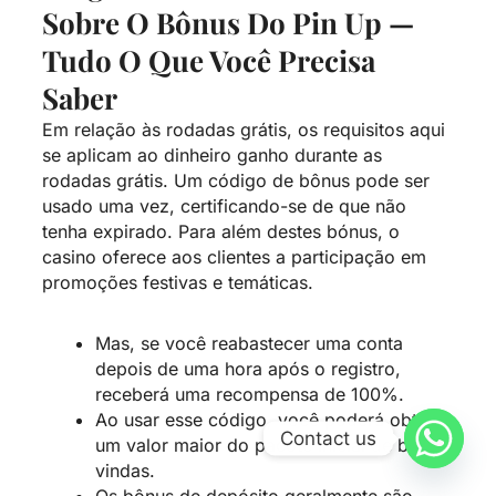
Sobre O Bônus Do Pin Up —
Tudo O Que Você Precisa
Saber
Em relação às rodadas grátis, os requisitos aqui
se aplicam ao dinheiro ganho durante as
rodadas grátis. Um código de bônus pode ser
usado uma vez, certificando-se de que não
tenha expirado. Para além destes bónus, o
casino oferece aos clientes a participação em
promoções festivas e temáticas.
Mas, se você reabastecer uma conta
depois de uma hora após o registro,
receberá uma recompensa de 100%.
Ao usar esse código, você poderá obter
Contact us
um valor maior do pacote inicial de boas-
vindas.
Os bônus de depósito geralmente são