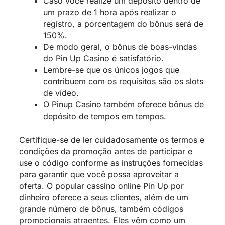
Caso você realize um depósito dentro de
um prazo de 1 hora após realizar o
registro, a porcentagem do bônus será de
150%.
De modo geral, o bônus de boas-vindas
do Pin Up Casino é satisfatório.
Lembre-se que os únicos jogos que
contribuem com os requisitos são os slots
de vídeo.
O Pinup Casino também oferece bônus de
depósito de tempos em tempos.
Certifique-se de ler cuidadosamente os termos e
condições da promoção antes de participar e
use o código conforme as instruções fornecidas
para garantir que você possa aproveitar a
oferta. O popular cassino online Pin Up por
dinheiro oferece a seus clientes, além de um
grande número de bônus, também códigos
promocionais atraentes. Eles vêm como um