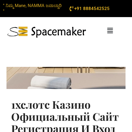
Skip
" ನಿಮ್ಮ Mane, NAMMA ಜವಾಬ್ದಾರಿ
+91 8884542525
to
"
content
Menu
1хслотс Казино
Официальный Сайт
Регистрация И Вход