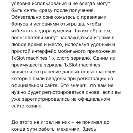
условия использования и не всегда могут
быть сняты сразу после получения.
Обязательно ознакомьтесь с правилами
бонуса и условиями отыгрыша, чтобы
избежать недоразумений. Таким образом,
пользователи могут наслаждаться играми в
любое время и место, используя удобный и
простой интерфейс мобильного приложения
1xSlot machines
1 х слотс зеркало
. Одним из
преимуществ зеркала 1xSlot machines
является сохранение данных пользователей,
которые были введены при регистрации на
официальном сайте. Это значит, что вам не
нужно будет регистрироваться снова, если вы
уже зарегистрировались на официальном
сайте казино.
До этого не играл на них – не понимал до
конца сути работы механики. Здесь