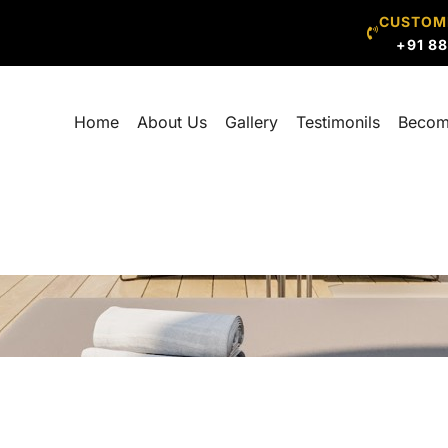
CUSTOM
+91 8
Home
About Us
Gallery
Testimonils
Becom