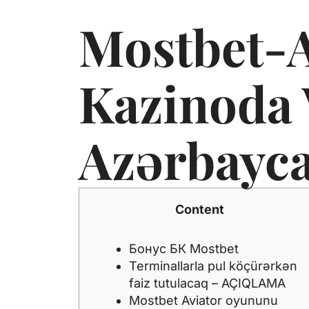
Mostbet-
Kazinoda
Azərbayc
Content
Бонус БК Mostbet
Terminallarla pul köçürərkən
faiz tutulacaq – AÇIQLAMA
Mostbet Aviator oyununu