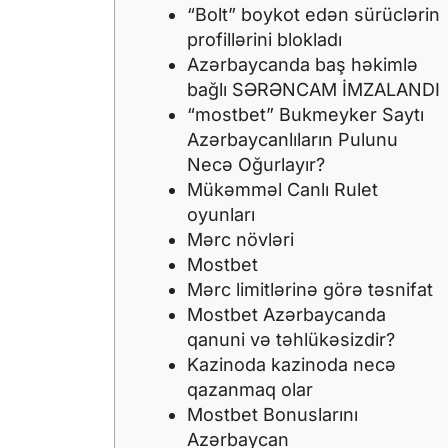
“Bolt” boykot edən sürüclərin
profillərini blokladı
Azərbaycanda baş həkimlə
bağlı SƏRƏNCAM İMZALANDI
“mostbet” Bukmeyker Saytı
Azərbaycanlıların Pulunu
Necə Oğurlayır?
Mükəmməl Canlı Rulet
oyunları
Mərc növləri
Mostbet
Mərc limitlərinə görə təsnifat
Mostbet Azərbaycanda
qanuni və təhlükəsizdir?
Kazinoda kazinoda necə
qazanmaq olar
Mostbet Bonuslarını
Azərbaycan