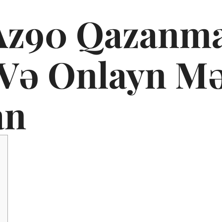
Az90 Qazanm
 Və Onlayn M
an