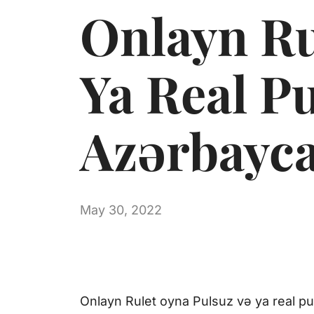
Onlayn Ru
Ya Real Pu
Azərbayc
May 30, 2022
Onlayn Rulet oyna Pulsuz və ya real pu