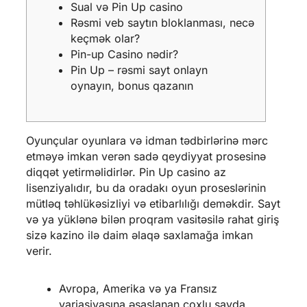
Sual və Pin Up casino
Rəsmi veb saytın bloklanması, necə
keçmək olar?
Pin-up Casino nədir?
Pin Up – rəsmi sayt onlayn
oynayın, bonus qazanın
Oyunçular oyunlara və idman tədbirlərinə mərc
etməyə imkan verən sadə qeydiyyat prosesinə
diqqət yetirməlidirlər. Pin Up casino az
lisenziyalıdır, bu da oradakı oyun proseslərinin
mütləq təhlükəsizliyi və etibarlılığı deməkdir. Sayt
və ya yüklənə bilən proqram vasitəsilə rahat giriş
sizə kazino ilə daim əlaqə saxlamağa imkan
verir.
Avropa, Amerika və ya Fransız
variasiyasına əsaslanan çoxlu sayda