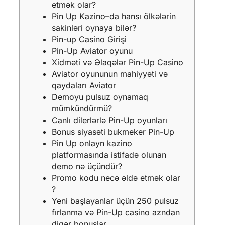
etmək olar?
Pin Up Kazino–da hansı ölkələrin
sakinləri oynaya bilər?
Pin-up Casino Girişi
Pin-Up Aviator oyunu
Xidməti və Əlaqələr Pin-Up Casino
Aviator oyununun mahiyyəti və
qaydaları Aviator
Demoyu pulsuz oynamaq
mümkündürmü?
Canlı dilerlərlə Pin-Up oyunları
Bonus siyasəti bukmeker Pin-Up
Pin Up onlayn kazino
platformasında istifadə olunan
demo nə üçündür?
Promo kodu necə əldə etmək olar
?
Yeni başlayanlar üçün 250 pulsuz
fırlanma və Pin-Up casino azndan
digər bonuslar