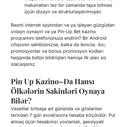
məlumatları tez bir zamanda tapa bilməsi
üçün dizayn və strukturlaşdırılmışdır.
Rəsmi internet saytından və ya işləyən güzgüdən
onlayn oynayın və ya Pin-Up Bet kazino
proqramını telefonunuza endirin? Bir Android
cihazının sahibisinizsə, bəlkə də ikincisi. Axı,
promosyonlar və bonus promosyon kodları
haqqında bütün bildirişləri həmişə ilk alan siz
olacaqsınız.
Pin Up Kazino–Da Hansı
Ölkələrin Sakinləri Oynaya
Bilər?
Vəsaitlər birbaşa ad günündə və göstərilən
tarixdən 7 gün əvvəl/sonra hesaba köçürülür. Pul
almaq üçün hesabınızı yoxlamalı, şəxsiyyəti