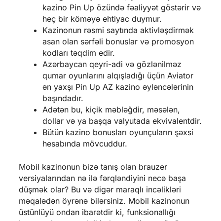
kazino Pin Up özündə fəaliyyət göstərir və
heç bir köməyə ehtiyac duymur.
Kazinonun rəsmi saytında aktivləşdirmək
asan olan sərfəli bonuslar və promosyon
kodları təqdim edir.
Azərbaycan qeyri-adi və gözlənilməz
qumar oyunlarını alqışladığı üçün Aviator
ən yaxşı Pin Up AZ kazino əyləncələrinin
başındadır.
Adətən bu, kiçik məbləğdir, məsələn,
dollar və ya başqa valyutada ekvivalentdir.
Bütün kazino bonusları oyunçuların şəxsi
hesabında mövcuddur.
Mobil kazinonun bizə tanış olan brauzer
versiyalarından nə ilə fərqləndiyini necə başa
düşmək olar? Bu və digər maraqlı incəlikləri
məqalədən öyrənə bilərsiniz. Mobil kazinonun
üstünlüyü ondan ibarətdir ki, funksionallığı