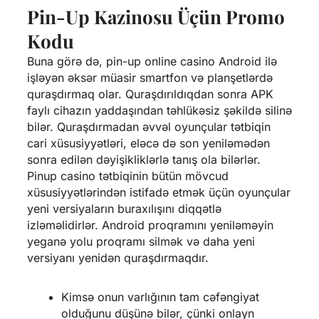
Pin-Up Kazinosu Üçün Promo
Kodu
Buna görə də, pin-up online casino Android ilə
işləyən əksər müasir smartfon və planşetlərdə
quraşdırmaq olar. Quraşdırıldıqdan sonra APK
faylı cihazın yaddaşından təhlükəsiz şəkildə silinə
bilər. Quraşdırmadan əvvəl oyunçular tətbiqin
cari xüsusiyyətləri, eləcə də son yeniləmədən
sonra edilən dəyişikliklərlə tanış ola bilərlər.
Pinup casino tətbiqinin bütün mövcud
xüsusiyyətlərindən istifadə etmək üçün oyunçular
yeni versiyaların buraxılışını diqqətlə
izləməlidirlər. Android proqramını yeniləməyin
yeganə yolu proqramı silmək və daha yeni
versiyanı yenidən quraşdırmaqdır.
Kimsə onun varlığının tam cəfəngiyat
olduğunu düşünə bilər, çünki onlayn