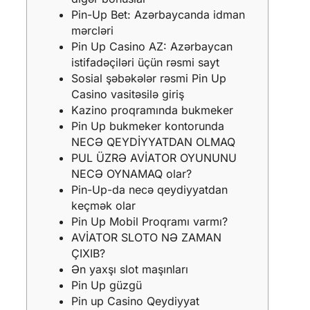
Pin-Up Bet: Azərbaycanda idman
mərcləri
Pin Up Casino AZ: Azərbaycan
istifadəçiləri üçün rəsmi sayt
Sosial şəbəkələr rəsmi Pin Up
Casino vasitəsilə giriş
Kazino proqramında bukmeker
Pin Up bukmeker kontorunda
NECƏ QEYDİYYATDAN OLMAQ
PUL ÜZRƏ AVİATOR OYUNUNU
NECƏ OYNAMAQ olar?
Pin-Up-da necə qeydiyyatdan
keçmək olar
Pin Up Mobil Proqramı varmı?
AVİATOR SLOTO NƏ ZAMAN
ÇIXIB?
Ən yaxşı slot maşınları
Pin Up güzgü
Pin up Casino Qeydiyyat