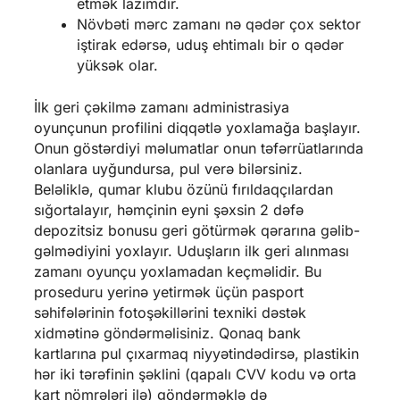
etmək lazımdır.
Növbəti mərc zamanı nə qədər çox sektor
iştirak edərsə, uduş ehtimalı bir o qədər
yüksək olar.
İlk geri çəkilmə zamanı administrasiya
oyunçunun profilini diqqətlə yoxlamağa başlayır.
Onun göstərdiyi məlumatlar onun təfərrüatlarında
olanlara uyğundursa, pul verə bilərsiniz.
Beləliklə, qumar klubu özünü fırıldaqçılardan
sığortalayır, həmçinin eyni şəxsin 2 dəfə
depozitsiz bonusu geri götürmək qərarına gəlib-
gəlmədiyini yoxlayır. Uduşların ilk geri alınması
zamanı oyunçu yoxlamadan keçməlidir. Bu
proseduru yerinə yetirmək üçün pasport
səhifələrinin fotoşəkillərini texniki dəstək
xidmətinə göndərməlisiniz. Qonaq bank
kartlarına pul çıxarmaq niyyətindədirsə, plastikin
hər iki tərəfinin şəklini (qapalı CVV kodu və orta
kart nömrələri ilə) göndərməklə də