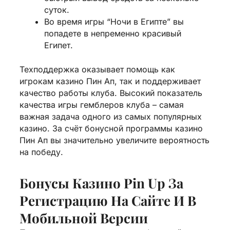
суток.
Во время игры “Ночи в Египте” вы
попадете в непременно красивый
Египет.
Техподдержка оказывает помощь как
игрокам казино Пин Ап, так и поддерживает
качество работы клуба. Высокий показатель
качества игры гемблеров клуба – самая
важная задача одного из самых популярных
казино. За счёт бонусной программы казино
Пин Ап вы значительно увеличите вероятность
на победу.
Бонусы Казино Pin Up За
Регистрацию На Сайте И В
Мобильной Версии