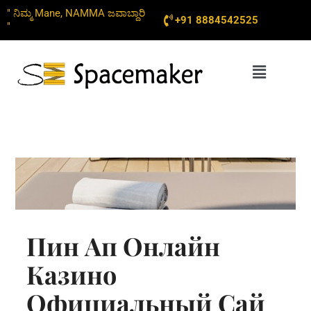
Skip
" ನಿಮ್ಮ Mane, NAMMA ಜವಾಬ್ದಾರಿ
+91 8884542525
to
"
content
Menu
Пин Ап Онлайн
Казино
Официальный Сай