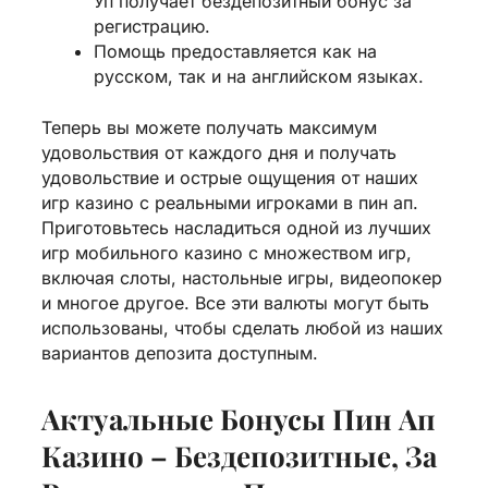
Уп получает бездепозитный бонус за
регистрацию.
Помощь предоставляется как на
русском, так и на английском языках.
Теперь вы можете получать максимум
удовольствия от каждого дня и получать
удовольствие и острые ощущения от наших
игр казино с реальными игроками в пин ап.
Приготовьтесь насладиться одной из лучших
игр мобильного казино с множеством игр,
включая слоты, настольные игры, видеопокер
и многое другое. Все эти валюты могут быть
использованы, чтобы сделать любой из наших
вариантов депозита доступным.
Актуальные Бонусы Пин Ап
Казино – Бездепозитные, За