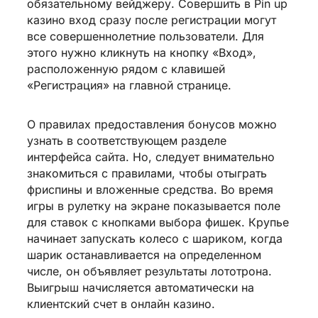
обязательному вейджеру. Совершить в Pin up
казино вход сразу после регистрации могут
все совершеннолетние пользователи. Для
этого нужно кликнуть на кнопку «Вход»,
расположенную рядом с клавишей
«Регистрация» на главной странице.
О правилах предоставления бонусов можно
узнать в соответствующем разделе
интерфейса сайта. Но, следует внимательно
знакомиться с правилами, чтобы отыграть
фриспины и вложенные средства. Во время
игры в рулетку на экране показывается поле
для ставок с кнопками выбора фишек. Крупье
начинает запускать колесо с шариком, когда
шарик останавливается на определенном
числе, он объявляет результаты лототрона.
Выигрыш начисляется автоматически на
клиентский счет в онлайн казино.