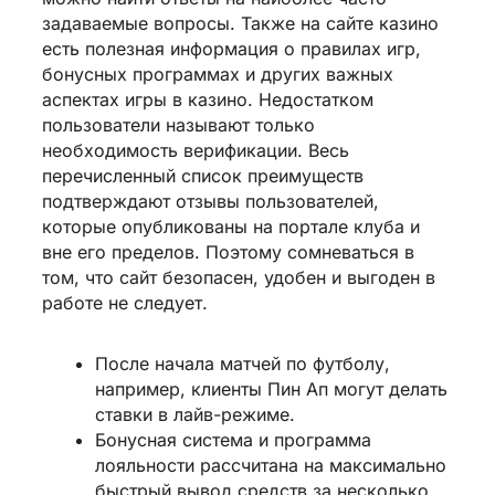
задаваемые вопросы. Также на сайте казино
есть полезная информация о правилах игр,
бонусных программах и других важных
аспектах игры в казино. Недостатком
пользователи называют только
необходимость верификации. Весь
перечисленный список преимуществ
подтверждают отзывы пользователей,
которые опубликованы на портале клуба и
вне его пределов. Поэтому сомневаться в
том, что сайт безопасен, удобен и выгоден в
работе не следует.
После начала матчей по футболу,
например, клиенты Пин Ап могут делать
ставки в лайв-режиме.
Бонусная система и программа
лояльности рассчитана на максимально
быстрый вывод средств за несколько