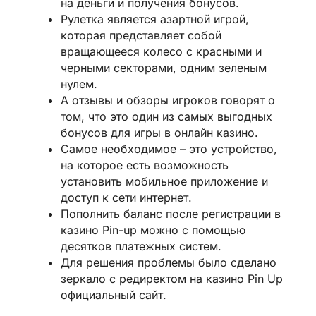
на деньги и получения бонусов.
Рулетка является азартной игрой,
которая представляет собой
вращающееся колесо с красными и
черными секторами, одним зеленым
нулем.
А отзывы и обзоры игроков говорят о
том, что это один из самых выгодных
бонусов для игры в онлайн казино.
Самое необходимое – это устройство,
на которое есть возможность
установить мобильное приложение и
доступ к сети интернет.
Пополнить баланс после регистрации в
казино Pin-up можно с помощью
десятков платежных систем.
Для решения проблемы было сделано
зеркало с редиректом на казино Pin Up
официальный сайт.