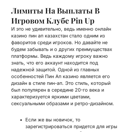
Лимиты На Выплаты В
Игровом Клубе Pin Up
И это не удивительно, ведь именно онлайн
казино пин ап казахстан стало одним из
фаворитов среди игроков. Но давайте не
будем забывать и о других преимуществах
платформы. Ведь каждому игроку важно
знать, что его аккаунт находится под
надежной защитой. Одной из главных
особенностей Пин Ап казино является его
дизайн в стиле пин-ап. Это стиль, который
был популярен в середине 20-го века и
характеризуется яркими цветами,
сексуальными образами и ретро-дизайном.
Если же вы новичок, то
зарегистрироваться придется для игры