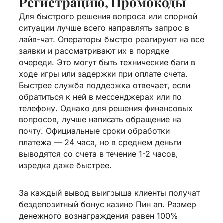
Регистрацию, Промокоды
Для быстрого решения вопроса или спорной
ситуации лучше всего направлять запрос в
лайв-чат. Операторы быстро реагируют на все
заявки и рассматривают их в порядке
очереди. Это могут быть технические баги в
ходе игры или задержки при оплате счета.
Быстрее служба поддержка отвечает, если
обратиться к ней в мессенджерах или по
телефону. Однако для решения финансовых
вопросов, лучше написать обращение на
почту. Официальные сроки обработки
платежа — 24 часа, но в среднем деньги
выводятся со счета в течение 1-2 часов,
изредка даже быстрее.
За каждый вывод выигрыша клиенты получат
бездепозитный бонус казино Пин ап. Размер
денежного вознаграждения равен 100%