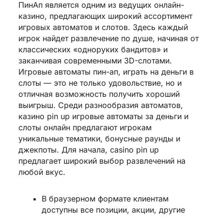
ПинАп является одним из ведущих онлайн-
казино, предлагающих широкий ассортимент
игровых автоматов и слотов. Здесь каждый
игрок найдет развлечение по душе, начиная от
классических «одноруких бандитов» и
заканчивая современными 3D-слотами.
Игровые автоматы пин-ап, играть на деньги в
слоты — это не только удовольствие, но и
отличная возможность получить хороший
выигрыш. Среди разнообразия автоматов,
казино pin up игровые автоматы за деньги и
слоты онлайн предлагают игрокам
уникальные тематики, бонусные раунды и
джекпоты. Для начала, casino pin up
предлагает широкий выбор развлечений на
любой вкус.
В браузерном формате клиентам
доступны все позиции, акции, другие