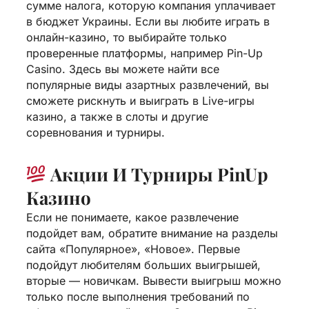
сумме налога, которую компания уплачивает
в бюджет Украины. Если вы любите играть в
онлайн-казино, то выбирайте только
проверенные платформы, например Pin-Up
Casino. Здесь вы можете найти все
популярные виды азартных развлечений, вы
сможете рискнуть и выиграть в Live-игры
казино, а также в слоты и другие
соревнования и турниры.
Акции И Турниры PinUp
Казино
Если не понимаете, какое развлечение
подойдет вам, обратите внимание на разделы
сайта «Популярное», «Новое». Первые
подойдут любителям больших выигрышей,
вторые — новичкам. Вывести выигрыш можно
только после выполнения требований по