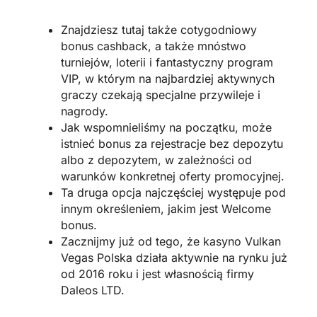
Znajdziesz tutaj także cotygodniowy
bonus cashback, a także mnóstwo
turniejów, loterii i fantastyczny program
VIP, w którym na najbardziej aktywnych
graczy czekają specjalne przywileje i
nagrody.
Jak wspomnieliśmy na początku, może
istnieć bonus za rejestracje bez depozytu
albo z depozytem, w zależności od
warunków konkretnej oferty promocyjnej.
Ta druga opcja najczęściej występuje pod
innym określeniem, jakim jest Welcome
bonus.
Zacznijmy już od tego, że kasyno Vulkan
Vegas Polska działa aktywnie na rynku już
od 2016 roku i jest własnością firmy
Daleos LTD.