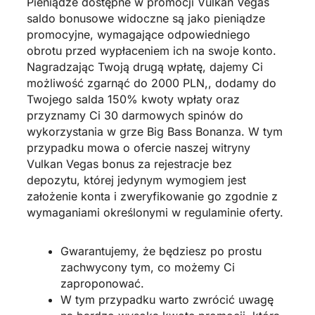
Pieniądze dostępne w promocji Vulkan Vegas
saldo bonusowe widoczne są jako pieniądze
promocyjne, wymagające odpowiedniego
obrotu przed wypłaceniem ich na swoje konto.
Nagradzając Twoją drugą wpłatę, dajemy Ci
możliwość zgarnąć do 2000 PLN,, dodamy do
Twojego salda 150% kwoty wpłaty oraz
przyznamy Ci 30 darmowych spinów do
wykorzystania w grze Big Bass Bonanza. W tym
przypadku mowa o ofercie naszej witryny
Vulkan Vegas bonus za rejestracje bez
depozytu, której jedynym wymogiem jest
założenie konta i zweryfikowanie go zgodnie z
wymaganiami określonymi w regulaminie oferty.
Gwarantujemy, że będziesz po prostu
zachwycony tym, co możemy Ci
zaproponować.
W tym przypadku warto zwrócić uwagę