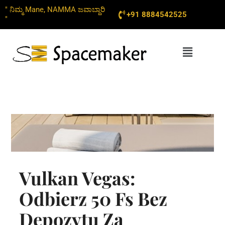
Skip
" ನಿಮ್ಮ Mane, NAMMA ಜವಾಬ್ದಾರಿ
+91 8884542525
to
"
content
Menu
Vulkan Vegas:
Odbierz 50 Fs Bez
Depozytu Za