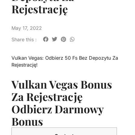
Rejestrację
May 17, 2022
Share this :
Vulkan Vegas: Odbierz 50 Fs Bez Depozytu Za
Rejestrację!
Vulkan Vegas Bonus
Za Rejestrację
Odbierz Darmowy
Bonus