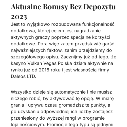
Aktualne Bonusy Bez Depozytu
2023
Jest to wyjątkowo rozbudowana funkcjonalność
dodatkowa, której celem jest nagradzanie
aktywnych graczy poprzez specjalne korzyści
dodatkowe. Pora więc zatem przedstawić garść
najważniejszych faktów, zanim przejdziemy do
szczegółowego opisu. Zacznijmy już od tego, że
kasyno Vulkan Vegas Polska działa aktywnie na
rynku już od 2016 roku i jest własnością firmy
Daleos LTD.
Wszystko dzieje się automatycznie i nie musisz
niczego robić, by aktywować tę opcję. W miarę
grania i upływu czasu gromadzisz te punkty, a
po uzyskaniu odpowiedniej ich liczby zostajesz
przeniesiony do wyższej rangi w programie
lojalnościowym. Promocje tego typu są jednymi