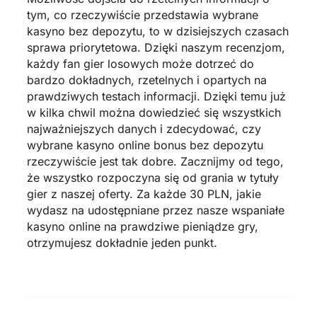
tym, co rzeczywiście przedstawia wybrane
kasyno bez depozytu, to w dzisiejszych czasach
sprawa priorytetowa. Dzięki naszym recenzjom,
każdy fan gier losowych może dotrzeć do
bardzo dokładnych, rzetelnych i opartych na
prawdziwych testach informacji. Dzięki temu już
w kilka chwil można dowiedzieć się wszystkich
najważniejszych danych i zdecydować, czy
wybrane kasyno online bonus bez depozytu
rzeczywiście jest tak dobre. Zacznijmy od tego,
że wszystko rozpoczyna się od grania w tytuły
gier z naszej oferty. Za każde 30 PLN, jakie
wydasz na udostępniane przez nasze wspaniałe
kasyno online na prawdziwe pieniądze gry,
otrzymujesz dokładnie jeden punkt.