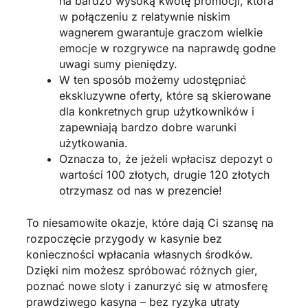
na bardzo wysoką kwotę promocji, która
w połączeniu z relatywnie niskim
wagnerem gwarantuje graczom wielkie
emocje w rozgrywce na naprawdę godne
uwagi sumy pieniędzy.
W ten sposób możemy udostępniać
ekskluzywne oferty, które są skierowane
dla konkretnych grup użytkowników i
zapewniają bardzo dobre warunki
użytkowania.
Oznacza to, że jeżeli wpłacisz depozyt o
wartości 100 złotych, drugie 120 złotych
otrzymasz od nas w prezencie!
To niesamowite okazje, które dają Ci szansę na
rozpoczęcie przygody w kasynie bez
konieczności wpłacania własnych środków.
Dzięki nim możesz spróbować różnych gier,
poznać nowe sloty i zanurzyć się w atmosferę
prawdziwego kasyna – bez ryzyka utraty