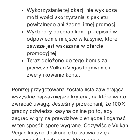
Wykorzystanie tej okazji nie wyklucza
możliwości skorzystania z pakietu
powitalnego ani żadnej innej promocji.
Wystarczy odebrać kod i przepisać w
odpowiednie miejsce w kasynie, które
zawsze jest wskazane w ofercie
promocyjnej.
Teraz dołożono do tego bonus za
pierwsze Vulkan Vegas logowanie i
zweryfikowanie konta.
Poniżej przygotowana została lista zawierająca
wszystkie najważniejsze kryteria, na które warto
zwracać uwagę. Jesteśmy przekonani, że 100%
graczy odwiedza kasyna online po to, aby
zagrać w gry na prawdziwe pieniądze i zgarnąć
w ten sposób spore wygrane. Oczywiście Vulkan
Vegas kasyno doskonale to ułatwia dzięki
niesamowitej liczbie gier, które u nas