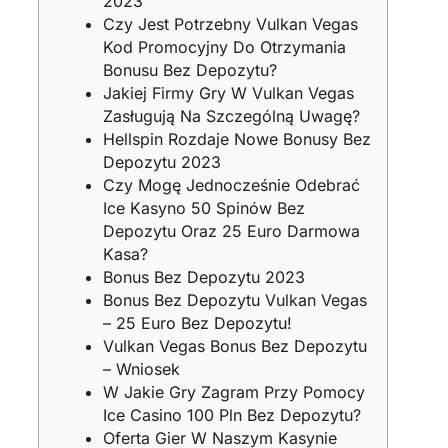
2023
Czy Jest Potrzebny Vulkan Vegas
Kod Promocyjny Do Otrzymania
Bonusu Bez Depozytu?
Jakiej Firmy Gry W Vulkan Vegas
Zasługują Na Szczególną Uwagę?
Hellspin Rozdaje Nowe Bonusy Bez
Depozytu 2023
Czy Mogę Jednocześnie Odebrać
Ice Kasyno 50 Spinów Bez
Depozytu Oraz 25 Euro Darmowa
Kasa?
Bonus Bez Depozytu 2023
Bonus Bez Depozytu Vulkan Vegas
– 25 Euro Bez Depozytu!
Vulkan Vegas Bonus Bez Depozytu
– Wniosek
W Jakie Gry Zagram Przy Pomocy
Ice Casino 100 Pln Bez Depozytu?
Oferta Gier W Naszym Kasynie