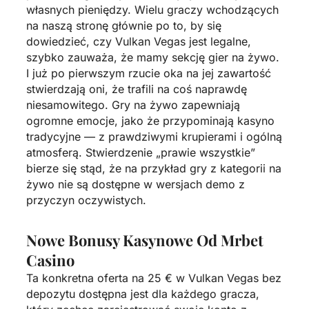
własnych pieniędzy. Wielu graczy wchodzących
na naszą stronę głównie po to, by się
dowiedzieć, czy Vulkan Vegas jest legalne,
szybko zauważa, że mamy sekcję gier na żywo.
I już po pierwszym rzucie oka na jej zawartość
stwierdzają oni, że trafili na coś naprawdę
niesamowitego. Gry na żywo zapewniają
ogromne emocje, jako że przypominają kasyno
tradycyjne — z prawdziwymi krupierami i ogólną
atmosferą. Stwierdzenie „prawie wszystkie”
bierze się stąd, że na przykład gry z kategorii na
żywo nie są dostępne w wersjach demo z
przyczyn oczywistych.
Nowe Bonusy Kasynowe Od Mrbet
Casino
Ta konkretna oferta na 25 € w Vulkan Vegas bez
depozytu dostępna jest dla każdego gracza,